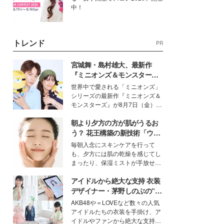
中！
トレンド
PR
宮城舞・島村雄大、最新作
『ミニオンズ＆モンスター
ズ』の魅力熱弁 ハチャメチャ
世界中で愛される「ミニオンズ」
だけじゃない“友情と絆”に感
シリーズの最新作『ミニオンズ＆
動
モンスターズ』が8月7日（金）に
公開。モデルプレスでは、“大のミ
朝より夕方の方が肌がうるお
ニオン好き”という共通点を持つモ
デルの宮城舞と島村雄大の特別対
う？ 花王構築の新技術「ウォ
談をお届け！それぞれの視点か
ーターキャプチャリングスキ
毎朝入念にスキンケアを行って
ら、今作ならではの魅力や予想外
ン（捕水肌）」がスキンケア
も、夕方には肌の乾燥を感じてし
の感動をもたらす奥深いストーリ
の常識を変える予感
まったり、保湿ミストが手放せな
ーについて熱く語り合ってもらっ
いという読者も多いのでは？そん
た。
アイドルから絶大な支持 衣装
な美容の常識を大きく変える可能
性を秘めた、革新的な「Water
デザイナー・茅野しのぶの“可
Capturing Skin（ウォーターキャ
愛い”を作る美学＜「シチズン
AKB48や＝LOVEなど数々の人気
プチャリングスキン：捕水肌）」
クロスシー」インタビュー＞
アイドルたちの衣装を手掛け、ア
技術を、花王が構築した。
イドルやファンから絶大な支持を