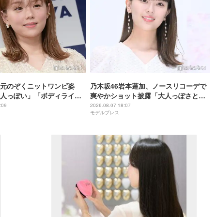
元のぞくニットワンピ姿
乃木坂46岩本蓮加、ノースリコーデで
人っぽい」「ボディライン
爽やかショット披露「大人っぽさと可
愛さが完璧に共存してる」「眩しい」
:09
2026.08.07 18:07
モデルプレス