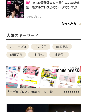
08
M!LK曽野舜太＆吉田仁人の表紙解
禁「モデルプレスカウントダウンマガジ
ン」巻頭に登場
モデルプレス
もっとみる
人気のキーワード
ジャニーズJr.
広末涼子
藤嶌果歩
飯田栞月
中村倫也
辻希美