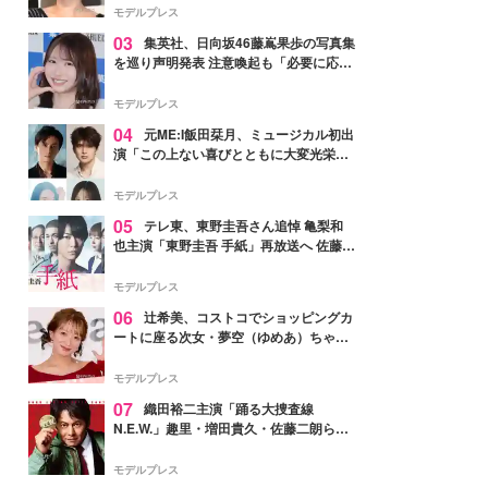
モデルプレス
03
集英社、日向坂46藤嶌果歩の写真集
を巡り声明発表 注意喚起も「必要に応じ
て法的措置を含む対応を検討」
モデルプレス
04
元ME:I飯田栞月、ミュージカル初出
演「この上ない喜びとともに大変光栄」
4年ぶり上演「ファントム」城田優らキ
ャスト発表
モデルプレス
05
テレ東、東野圭吾さん追悼 亀梨和
也主演「東野圭吾 手紙」再放送へ 佐藤隆
太・本田翼・中村倫也ら出演
モデルプレス
06
辻希美、コストコでショッピングカ
ートに座る次女・夢空（ゆめあ）ちゃん
の姿公開「乗りこなしてる感じが可愛す
ぎ」「成長を感じる」の声
モデルプレス
07
織田裕二主演「踊る大捜査線
N.E.W.」趣里・増田貴久・佐藤二朗ら新
メンバー紹介映像解禁 各キャラクター象
徴する“謎のキーワード”も
モデルプレス