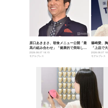
原口あきまさ、朝食メニュー公開「最
篠崎愛、胸
高の組み合わせ」「健康的で美味しそ
「上品で大
う」の声
憧れる」
2026.08.07 18:15
2026.08.07 18
モデルプレス
モデルプレス