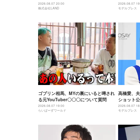
2026 powered by LANDCON」開催決
美味しそう
2026.08.07 20:00
2026.08.07 19
株式会社LAND
モデルプレス
定
響
ゴブリン相馬、MYの裏にいると噂され
高橋愛、夫
る元YouTuber〇〇〇について質問
ショット公
敵な夫婦」
2026.08.07 19:00
2026.08.07 18
らいばーずワールド
モデルプレス