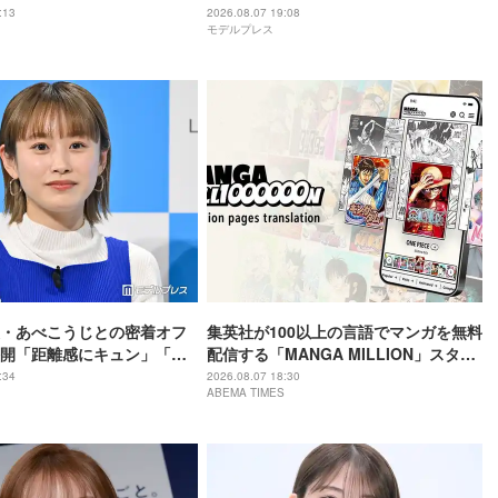
」「母の愛が隠し味」と反
「スタイル良くて脚が綺麗」「お人形
:13
2026.08.07 19:08
モデルプレス
さんみたい」
・あべこうじとの密着オフ
集英社が100以上の言語でマンガを無料
開「距離感にキュン」「素
配信する「MANGA MILLION」スター
ト！国内からは『ONE PIECE』など閲
:34
2026.08.07 18:30
ABEMA TIMES
覧可能