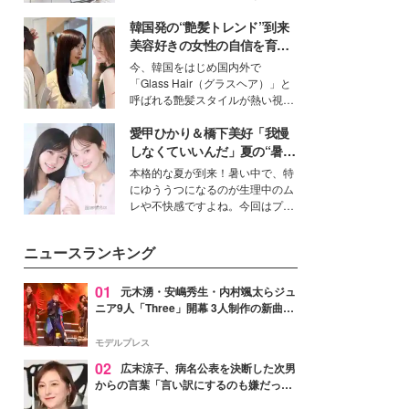
得る、株式会社オサレカンパニー
韓国発の“艶髪トレンド”到来
取締役兼クリエイティブディレク
ター・茅野しのぶ。一人ひとりの
美容好きの女性の自信を育む
個性に寄り添い、魅力を引き出す
「ヘアケア事情」って？
今、韓国をはじめ国内外で
衣装作りは、多くの女性たちに勇
「Glass Hair（グラスヘア）」と
気と自信を与え続けている。
呼ばれる艶髪スタイルが熱い視線
を集めています。メイクやファッ
愛甲ひかり＆橋下美好「我慢
ションの完成度を高めるベースと
して、“髪そのものの美しさ”に改
しなくていいんだ」夏の“暑さ
めて注目する人が増えている様
対策”の新しい選択肢とは？
本格的な夏が到来！暑い中で、特
子。今回は、そんな憧れの艶やか
にゆううつになるのが生理中のム
な髪を日常で叶える、美容好きの
レや不快感ですよね。今回はプラ
女性たちのヘアケア事情を紹介し
イベートでも仲良しで旅行好きな
ます。
モデル・愛甲ひかりさんと橋下美
ニュースランキング
好さんを迎えて本音で女子会トー
ク。猛暑のお出かけを快適に過ご
すヒントや、2人が感動した夏の
01
元木湧・安嶋秀生・内村颯太らジュ
生理の新常識にも迫りました。
ニア9人「Three」開幕 3人制作の新曲＆
手描きセットに込めた想い「もっと前に
進んで夢を掴みたい」【ゲネプロレポ】
モデルプレス
02
広末涼子、病名公表を決断した次男
からの言葉「言い訳にするのも嫌だっ
た」「言うべきか迷った」