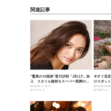
関連記事
“驚異の10頭身”香川沙耶「JELLY」加
今すぐ花見
入 スタイル維持＆スーパー美脚の秘
けスポット
訣「脚には厳しかった」
2015.02.17 12:17
2015.02.19 08
モデルプレス
女子旅プレス