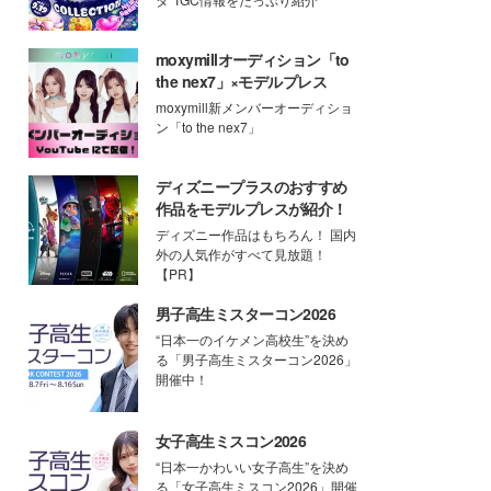
moxymillオーディション「to
the nex7」×モデルプレス
moxymill新メンバーオーディショ
ン「to the nex7」
ディズニープラスのおすすめ
作品をモデルプレスが紹介！
ディズニー作品はもちろん！ 国内
外の人気作がすべて見放題！
【PR】
男子高生ミスターコン2026
“日本一のイケメン高校生”を決め
る「男子高生ミスターコン2026」
開催中！
女子高生ミスコン2026
“日本一かわいい女子高生”を決め
る「女子高生ミスコン2026」開催