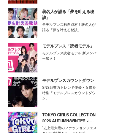
著名人が語る「夢を叶える秘
訣」
モデルプレス独自取材！著名人が
語る「夢を叶える秘訣」
モデルプレス「読者モデル」
モデルプレス読者モデル 新メンバ
ー加入！
モデルプレスカウントダウン
SNS影響力トレンド俳優・女優を
特集「モデルプレスカウントダウ
ン」
TOKYO GIRLS COLLECTION
2026 AUTUMN/WINTER × モ
デルプレス
"史上最大級のファッションフェス
タ"TGC情報をたっぷり紹介