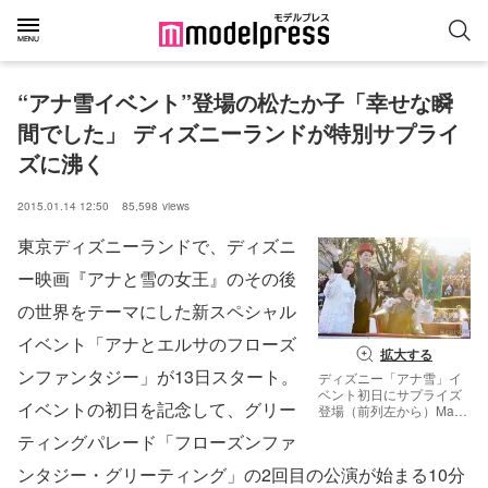
“アナ雪イベント”登場の松たか子「幸せな瞬
間でした」 ディズニーランドが特別サプライ
ズに沸く
2015.01.14 12:50
85,598
views
東京ディズニーランドで、ディズニ
ー映画『アナと雪の女王』のその後
の世界をテーマにした新スペシャル
イベント「アナとエルサのフローズ
拡大する
ンファンタジー」が13日スタート。
ディズニー「アナ雪」イ
ベント初日にサプライズ
イベントの初日を記念して、グリー
登場（前列左から）May
J. 、松たか子、（後列左
ティングパレード「フローズンファ
から）ピエール瀧、神田
沙也加／（C）
ンタジー・グリーティング」の2回目の公演が始まる10分
Disney【モデルプレス】