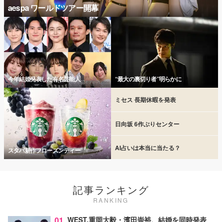
aespa ワールドツアー開幕
今年結婚発表した有名芸能人
“最大の裏切り者”明らかに
ミセス 長期休暇を発表
日向坂 6作ぶりセンター
AI占いは本当に当たる？
スタバ新作フローズンティー
記事ランキング
RANKING
01
WEST.重岡大毅・濱田崇裕、結婚を同時発表