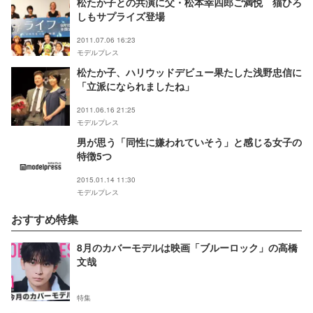
松たか子との共演に父・松本幸四郎ご満悦 猫ひろ
しもサプライズ登場
2011.07.06 16:23
モデルプレス
松たか子、ハリウッドデビュー果たした浅野忠信に
「立派になられましたね」
2011.06.16 21:25
モデルプレス
男が思う「同性に嫌われていそう」と感じる女子の
特徴5つ
2015.01.14 11:30
モデルプレス
おすすめ特集
8月のカバーモデルは映画「ブルーロック」の高橋
文哉
特集