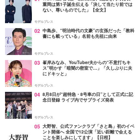
重岡は第1子誕生伝える「決して当たり前では
ない、尊いものでした」【全文】
モデルプレス
02
中島歩、“明治時代の文豪”の玄孫だった「教科
書にも載っている」名前も先祖に由来
モデルプレス
03
峯岸みなみ、YouTuber夫からの“不意打ちキ
ス”明かす「暗闇の密室で…」「久しぶりに夫
にドキッと」
モデルプレス
04
8月8日が“超特急・8号車の日”として正式に記
念日登録 ライブ内でサプライズ発表
モデルプレス
05
大野智、公式ファンクラブ「さと島」初のイベ
ント開催へ 全国で12公演「近い距離で会える
ことを楽しみにしてます」【日程】