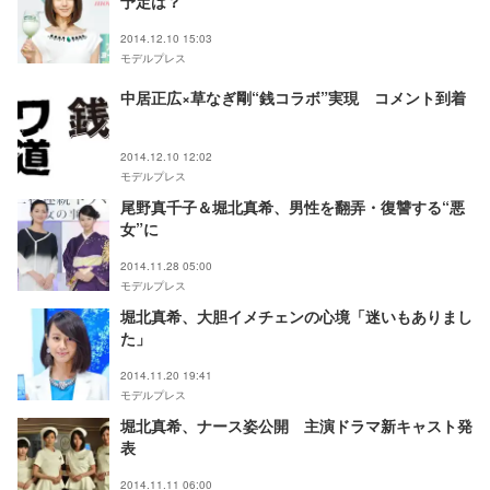
予定は？
2014.12.10 15:03
モデルプレス
中居正広×草なぎ剛“銭コラボ”実現 コメント到着
2014.12.10 12:02
モデルプレス
尾野真千子＆堀北真希、男性を翻弄・復讐する“悪
女”に
2014.11.28 05:00
モデルプレス
堀北真希、大胆イメチェンの心境「迷いもありまし
た」
2014.11.20 19:41
モデルプレス
堀北真希、ナース姿公開 主演ドラマ新キャスト発
表
2014.11.11 06:00