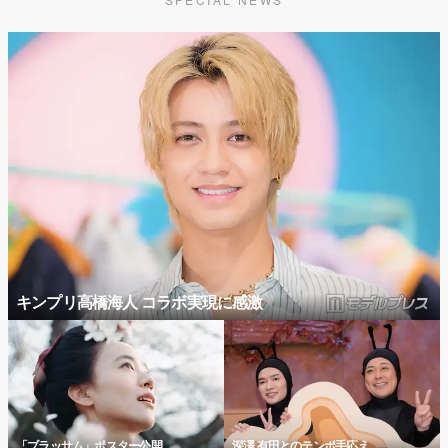
キンプリ高橋海人 コラボ実現に感激
「ブラッサム」ポスター公開
深澤 有田とのテンポ手応え