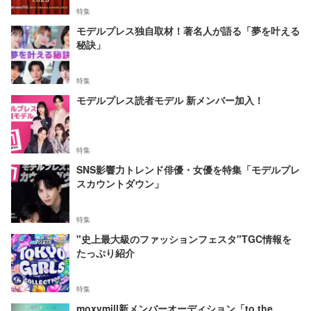
特集
モデルプレス独自取材！著名人が語る「夢を叶える
秘訣」
特集
モデルプレス読者モデル 新メンバー加入！
特集
SNS影響力トレンド俳優・女優を特集「モデルプレ
スカウントダウン」
特集
"史上最大級のファッションフェスタ"TGC情報を
たっぷり紹介
特集
moxymill新メンバーオーディション「to the