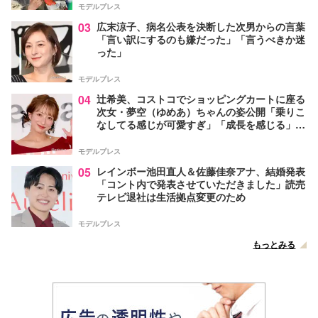
モデルプレス
03
広末涼子、病名公表を決断した次男からの言葉
「言い訳にするのも嫌だった」「言うべきか迷
った」
モデルプレス
04
辻希美、コストコでショッピングカートに座る
次女・夢空（ゆめあ）ちゃんの姿公開「乗りこ
なしてる感じが可愛すぎ」「成長を感じる」の
声
モデルプレス
05
レインボー池田直人＆佐藤佳奈アナ、結婚発表
「コント内で発表させていただきました」読売
テレビ退社は生活拠点変更のため
モデルプレス
もっとみる