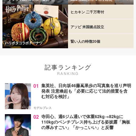
ヒカキン 二千万寄付
アソビ 米国拠点設立
賢い人の特徴20個
ハリポタコラボドーナツ
記事ランキング
RANKING
01
集英社、日向坂46藤嶌果歩の写真集を巡り声明
発表 注意喚起も「必要に応じて法的措置を含
む対応を検討」
モデルプレス
02
寺田心、週6ジム通いで体重62kg→82kgに
110kgのベンチプレス持ち上げる姿披露「胸板
の厚みすごい」「かっこいい」と反響