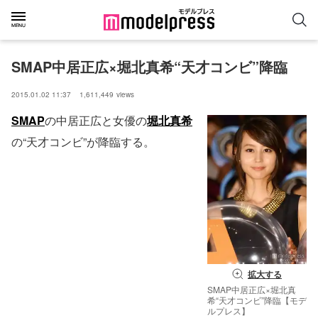
SMAP中居正広×堀北真希“天才コンビ”降臨
2015.01.02 11:37
1,611,449
views
SMAP
の中居正広と女優の
堀北真希
の“天才コンビ”が降臨する。
拡大する
SMAP中居正広×堀北真
希“天才コンビ”降臨【モデ
ルプレス】