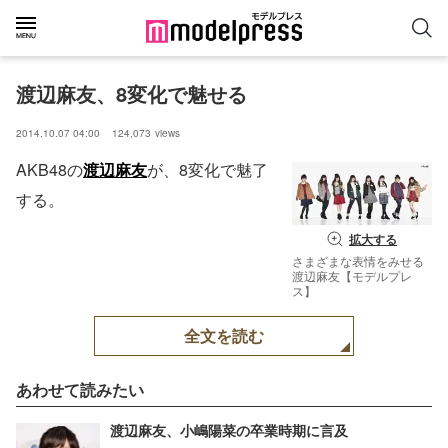
渡辺麻友、8変化で魅せる
2014.10.07 04:00
124,073
views
AKB48の
渡辺麻友
が、8変化で魅了
する。
拡大する
さまざまな表情をみせる
渡辺麻友【モデルプレ
ス】
全文を読む
あわせて読みたい
渡辺麻友、小嶋陽菜の卒業時期に言及