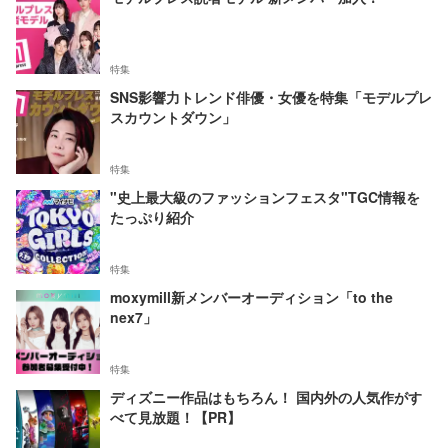
特集
SNS影響力トレンド俳優・女優を特集「モデルプレ
スカウントダウン」
特集
"史上最大級のファッションフェスタ"TGC情報を
たっぷり紹介
特集
moxymill新メンバーオーディション「to the
nex7」
特集
ディズニー作品はもちろん！ 国内外の人気作がす
べて見放題！【PR】