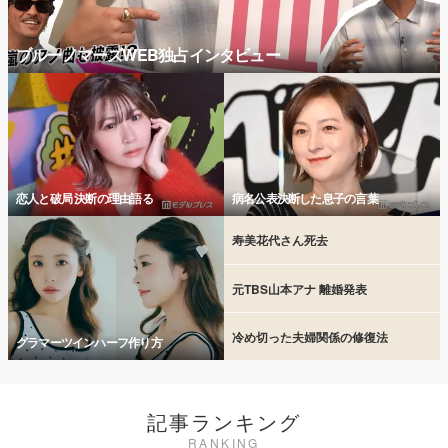
ブルーノマーズWEB独占インタビュー
恋人と破局 決断の理由語る
病名公表決断した息子の言葉
寿美花代さん死去
元TBS山本アナ 離婚発表
冷め切った夫婦関係の修復法
グラマーツインハーフ作り方
記事ランキング
RANKING