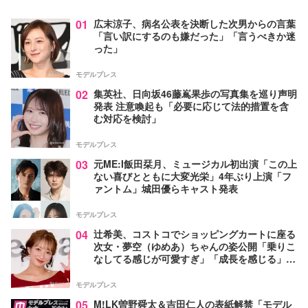
01
広末涼子、病名公表を決断した次男からの言葉
「言い訳にするのも嫌だった」「言うべきか迷
った」
モデルプレス
02
集英社、日向坂46藤嶌果歩の写真集を巡り声明
発表 注意喚起も「必要に応じて法的措置を含
む対応を検討」
モデルプレス
03
元ME:I飯田栞月、ミュージカル初出演「この上
ない喜びとともに大変光栄」4年ぶり上演「フ
ァントム」城田優らキャスト発表
モデルプレス
04
辻希美、コストコでショッピングカートに座る
次女・夢空（ゆめあ）ちゃんの姿公開「乗りこ
なしてる感じが可愛すぎ」「成長を感じる」の
声
モデルプレス
05
M!LK曽野舜太＆吉田仁人の表紙解禁「モデル