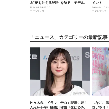
＆“夢を叶える秘訣”を語る モデルプ
メント
レスインタビュー
2014.04.25 07:30
2014.04.10 12
モデルプレス
モデルプレス
「ニュース」カテゴリーの最新記事
佐々木希、ドラマ「告白」現場に差し
しなこ、黒
入れた手作り味噌汁披露「体に染み渡
気ガラリ「