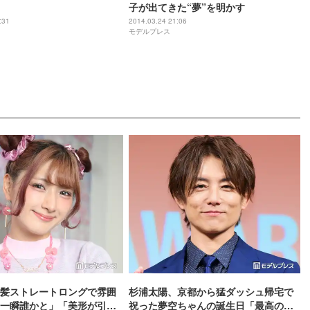
子が出てきた“夢”を明かす
:31
2014.03.24 21:06
モデルプレス
髪ストレートロングで雰囲
杉浦太陽、京都から猛ダッシュ帰宅で
一瞬誰かと」「美形が引き
祝った夢空ちゃんの誕生日「最高のパ