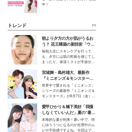
中！
トレンド
PR
朝より夕方の方が肌がうるお
う？ 花王構築の新技術「ウォ
ーターキャプチャリングスキ
毎朝入念にスキンケアを行って
ン（捕水肌）」がスキンケア
も、夕方には肌の乾燥を感じてし
の常識を変える予感
まったり、保湿ミストが手放せな
いという読者も多いのでは？そん
宮城舞・島村雄大、最新作
な美容の常識を大きく変える可能
性を秘めた、革新的な「Water
『ミニオンズ＆モンスター
Capturing Skin（ウォーターキャ
ズ』の魅力熱弁 ハチャメチャ
世界中で愛される「ミニオンズ」
プチャリングスキン：捕水肌）」
だけじゃない“友情と絆”に感
シリーズの最新作『ミニオンズ＆
技術を、花王が構築した。
動
モンスターズ』が8月7日（金）に
公開。モデルプレスでは、“大のミ
愛甲ひかり＆橋下美好「我慢
ニオン好き”という共通点を持つモ
デルの宮城舞と島村雄大の特別対
しなくていいんだ」夏の“暑さ
談をお届け！それぞれの視点か
対策”の新しい選択肢とは？
本格的な夏が到来！暑い中で、特
ら、今作ならではの魅力や予想外
にゆううつになるのが生理中のム
の感動をもたらす奥深いストーリ
レや不快感ですよね。今回はプラ