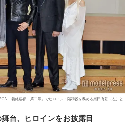
 SAGA －義経秘伝－第二章」でヒロイン・陽和役を務める黒田有彩（左）と
の舞台、ヒロインをお披露目
Loaded
:
87.03%