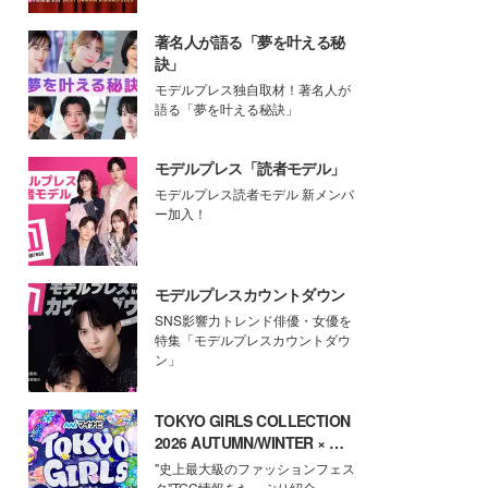
著名人が語る「夢を叶える秘
訣」
モデルプレス独自取材！著名人が
語る「夢を叶える秘訣」
モデルプレス「読者モデル」
モデルプレス読者モデル 新メンバ
ー加入！
モデルプレスカウントダウン
SNS影響力トレンド俳優・女優を
特集「モデルプレスカウントダウ
ン」
TOKYO GIRLS COLLECTION
2026 AUTUMN/WINTER × モ
デルプレス
"史上最大級のファッションフェス
タ"TGC情報をたっぷり紹介