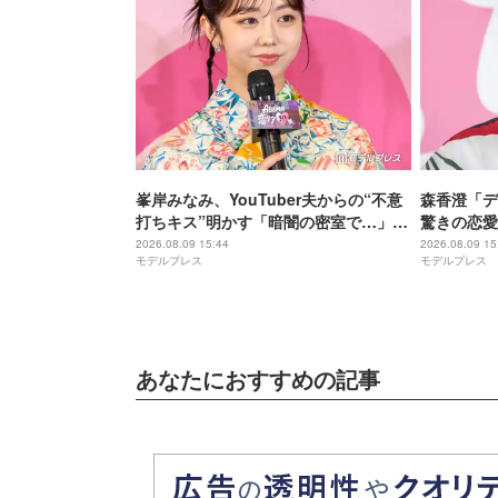
峯岸みなみ、YouTuber夫からの“不意
森香澄「デ
打ちキス”明かす「暗闇の密室で…」
驚きの恋愛
「久しぶりに夫にドキッと」
扱い”エピ
2026.08.09 15:44
2026.08.09 15
モデルプレス
モデルプレス
すよね」
あなたにおすすめの記事