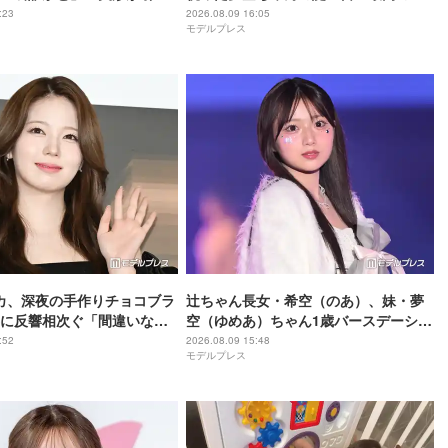
賛の声相次ぐ
パ」「家族愛にほっこり」と反響
:23
2026.08.09 16:05
モデルプレス
アヤカ、深夜の手作りチョコブラ
辻ちゃん長女・希空（のあ）、妹・夢
に反響相次ぐ「間違いなく
空（ゆめあ）ちゃん1歳バースデーショ
つ」「ラッピングまで可愛
ット公開「愛があふれてる」「最高の
:52
2026.08.09 15:48
モデルプレス
姉妹」と反響