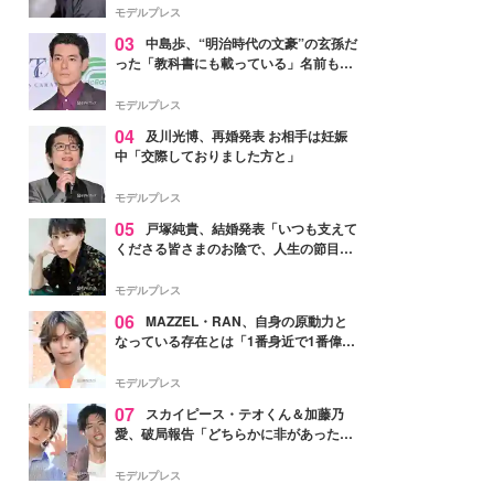
モデルプレス
03
中島歩、“明治時代の文豪”の玄孫だ
った「教科書にも載っている」名前も先
祖に由来
モデルプレス
04
及川光博、再婚発表 お相手は妊娠
中「交際しておりました方と」
モデルプレス
05
戸塚純貴、結婚発表「いつも支えて
くださる皆さまのお陰で、人生の節目を
迎えられること、心より感謝しておりま
す」【全文】
モデルプレス
06
MAZZEL・RAN、自身の原動力と
なっている存在とは「1番身近で1番偉大
な存在」
モデルプレス
07
スカイピース・テオくん＆加藤乃
愛、破局報告「どちらかに非があったわ
けではなく」2023年2月に交際発表
モデルプレス