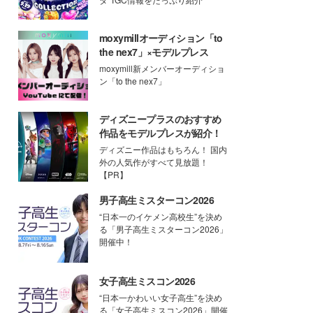
moxymillオーディション「to
the nex7」×モデルプレス
moxymill新メンバーオーディショ
ン「to the nex7」
ディズニープラスのおすすめ
作品をモデルプレスが紹介！
ディズニー作品はもちろん！ 国内
外の人気作がすべて見放題！
【PR】
男子高生ミスターコン2026
“日本一のイケメン高校生”を決め
る「男子高生ミスターコン2026」
開催中！
女子高生ミスコン2026
“日本一かわいい女子高生”を決め
る「女子高生ミスコン2026」開催