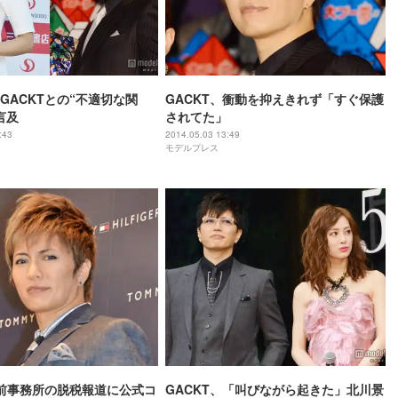
GACKTとの“不適切な関
GACKT、衝動を抑えきれず「すぐ保護
言及
されてた」
:43
2014.05.03 13:49
モデルプレス
、前事務所の脱税報道に公式コ
GACKT、「叫びながら起きた」北川景