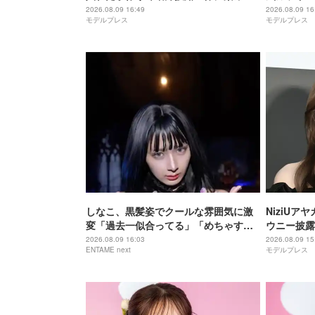
るやつ」「夏に最適」の声
立つ」と絶
2026.08.09 16:49
2026.08.09 16
モデルプレス
モデルプレス
しなこ、黒髪姿でクールな雰囲気に激
NiziU
変「過去一似合ってる」「めちゃす
ウニー披露
き」と反響
美味しいや
2026.08.09 16:03
2026.08.09 15
ENTAME next
モデルプレス
い」