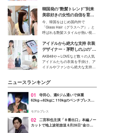
ーについて熱く語り合ってもらっ
イベートでも仲良しで旅行好きな
た。
韓国発の“艶髪トレンド”到来
モデル・愛甲ひかりさんと橋下美
好さんを迎えて本音で女子会トー
美容好きの女性の自信を育む
ク。猛暑のお出かけを快適に過ご
「ヘアケア事情」って？
今、韓国をはじめ国内外で
すヒントや、2人が感動した夏の
「Glass Hair（グラスヘア）」と
生理の新常識にも迫りました。
呼ばれる艶髪スタイルが熱い視線
を集めています。メイクやファッ
アイドルから絶大な支持 衣装
ションの完成度を高めるベースと
して、“髪そのものの美しさ”に改
デザイナー・茅野しのぶの“可
めて注目する人が増えている様
愛い”を作る美学＜「シチズン
AKB48や＝LOVEなど数々の人気
子。今回は、そんな憧れの艶やか
クロスシー」インタビュー＞
アイドルたちの衣装を手掛け、ア
な髪を日常で叶える、美容好きの
イドルやファンから絶大な支持を
女性たちのヘアケア事情を紹介し
得る、株式会社オサレカンパニー
ます。
取締役兼クリエイティブディレク
ニュースランキング
ター・茅野しのぶ。一人ひとりの
個性に寄り添い、魅力を引き出す
衣装作りは、多くの女性たちに勇
01
寺田心、週6ジム通いで体重
気と自信を与え続けている。
62kg→82kgに 110kgのベンチプレス持
ち上げる姿披露「胸板の厚みすごい」
「かっこいい」と反響
モデルプレス
02
二宮和也主演「８番出口」本編ノー
カットで地上波初放送 8月28日“金ロ
ー”枠