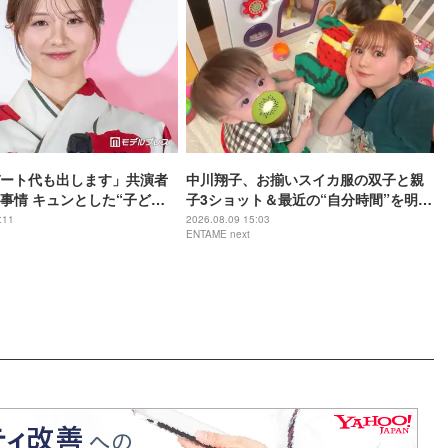
ート代も出します」共演者
中川翔子、お揃いスイカ服の双子と親
事情 キュンとした“子ども
子3ショット＆最近の“自分時間”を明か
ソードも告白「ドキッとしま
す
:11
2026.08.09 15:03
ENTAME next