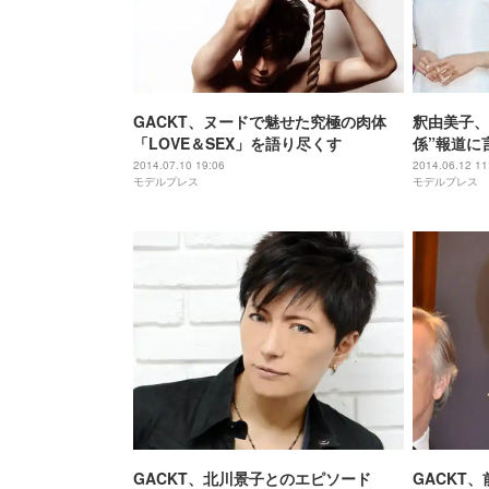
GACKT、ヌードで魅せた究極の肉体
釈由美子、
「LOVE＆SEX」を語り尽くす
係”報道に
2014.07.10 19:06
2014.06.12 11
モデルプレス
モデルプレス
GACKT、北川景子とのエピソード
GACKT