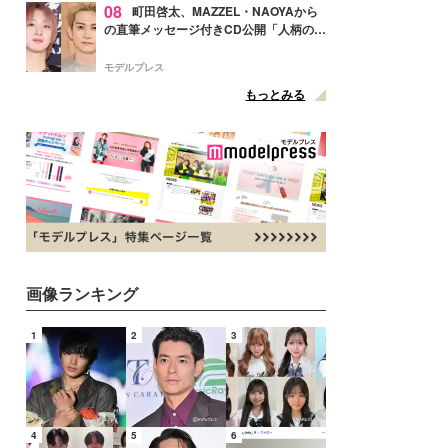
08
町田啓太、MAZZEL・NAOYAから
の直筆メッセージ付きCD公開「人柄の良
さがにじみ出てる」の声
モデルプレス
もっとみる
画像ランキング
1
2
3
4
5
6