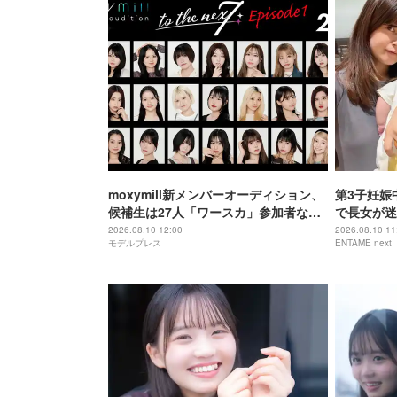
moxymill新メンバーオーディション、
第3子妊娠
候補生は27人「ワースカ」参加者など
で長女が迷
実力者多数 YouTube投票で次ステージ
2026.08.10 12:00
2026.08.10 11
モデルプレス
ENTAME next
進出