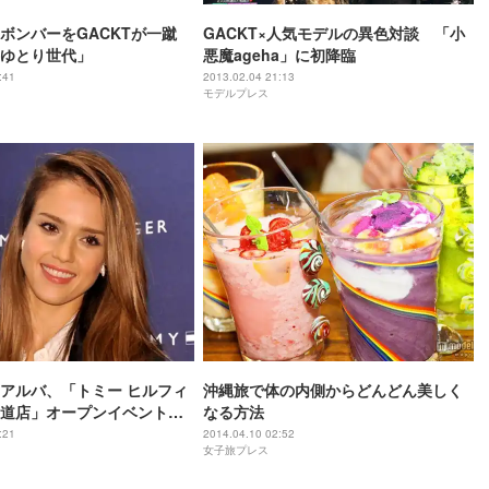
ボンバーをGACKTが一蹴
GACKT×人気モデルの異色対談 「小
ゆとり世代」
悪魔ageha」に初降臨
:41
2013.02.04 21:13
モデルプレス
アルバ、「トミー ヒルフィ
沖縄旅で体の内側からどんどん美しく
道店」オープンイベントに
なる方法
らと登場
:21
2014.04.10 02:52
女子旅プレス