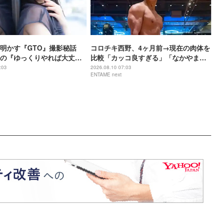
明かす『GTO』撮影秘話
コロチキ西野、4ヶ月前→現在の肉体を
の『ゆっくりやれば大丈
比較「カッコ良すぎる」「なかやまき
着けた」
んに君みたい」
:03
2026.08.10 07:03
ENTAME next