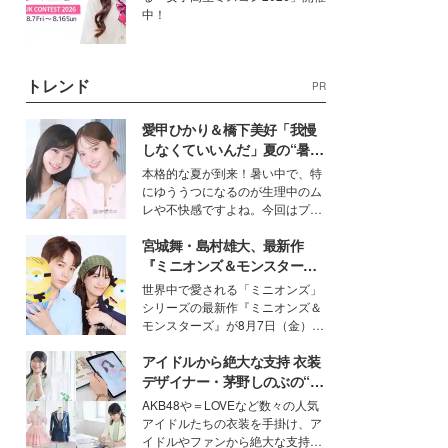
中！
トレンド
PR
愛甲ひかり＆橋下美好「我慢
しなくていいんだ」夏の“暑さ
対策”の新しい選択肢とは？
本格的な夏が到来！暑い中で、特
にゆううつになるのが生理中のム
レや不快感ですよね。今回はプラ
イベートでも仲良しで旅行好きな
宮城舞・島村雄大、最新作
モデル・愛甲ひかりさんと橋下美
好さんを迎えて本音で女子会トー
『ミニオンズ＆モンスター
ク。猛暑のお出かけを快適に過ご
ズ』の魅力熱弁 ハチャメチャ
世界中で愛される「ミニオンズ」
すヒントや、2人が感動した夏の
だけじゃない“友情と絆”に感
シリーズの最新作『ミニオンズ＆
生理の新常識にも迫りました。
動
モンスターズ』が8月7日（金）に
公開。モデルプレスでは、“大のミ
アイドルから絶大な支持 衣装
ニオン好き”という共通点を持つモ
デルの宮城舞と島村雄大の特別対
デザイナー・茅野しのぶの“可
談をお届け！それぞれの視点か
愛い”を作る美学＜「シチズン
AKB48や＝LOVEなど数々の人気
ら、今作ならではの魅力や予想外
クロスシー」インタビュー＞
アイドルたちの衣装を手掛け、ア
の感動をもたらす奥深いストーリ
イドルやファンから絶大な支持を