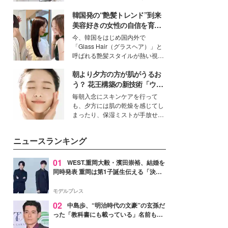
ーについて熱く語り合ってもらっ
得る、株式会社オサレカンパニー
た。
韓国発の“艶髪トレンド”到来
取締役兼クリエイティブディレク
ター・茅野しのぶ。一人ひとりの
美容好きの女性の自信を育む
個性に寄り添い、魅力を引き出す
「ヘアケア事情」って？
今、韓国をはじめ国内外で
衣装作りは、多くの女性たちに勇
「Glass Hair（グラスヘア）」と
気と自信を与え続けている。
呼ばれる艶髪スタイルが熱い視線
を集めています。メイクやファッ
朝より夕方の方が肌がうるお
ションの完成度を高めるベースと
して、“髪そのものの美しさ”に改
う？ 花王構築の新技術「ウォ
めて注目する人が増えている様
ーターキャプチャリングスキ
毎朝入念にスキンケアを行って
子。今回は、そんな憧れの艶やか
ン（捕水肌）」がスキンケア
も、夕方には肌の乾燥を感じてし
な髪を日常で叶える、美容好きの
の常識を変える予感
まったり、保湿ミストが手放せな
女性たちのヘアケア事情を紹介し
いという読者も多いのでは？そん
ます。
な美容の常識を大きく変える可能
ニュースランキング
性を秘めた、革新的な「Water
Capturing Skin（ウォーターキャ
プチャリングスキン：捕水肌）」
01
WEST.重岡大毅・濱田崇裕、結婚を
技術を、花王が構築した。
同時発表 重岡は第1子誕生伝える「決し
て当たり前ではない、尊いものでした」
【全文】
モデルプレス
02
中島歩、“明治時代の文豪”の玄孫だ
った「教科書にも載っている」名前も先
祖に由来