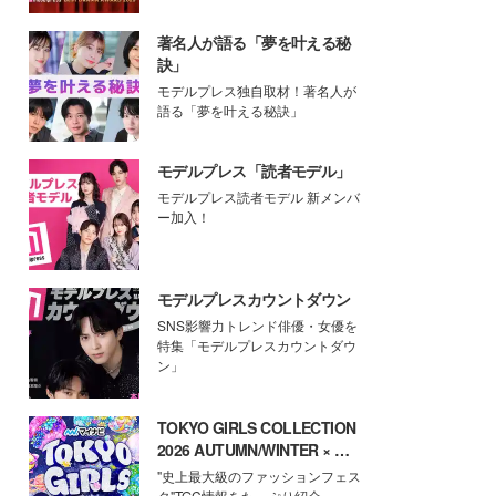
著名人が語る「夢を叶える秘
訣」
モデルプレス独自取材！著名人が
語る「夢を叶える秘訣」
モデルプレス「読者モデル」
モデルプレス読者モデル 新メンバ
ー加入！
モデルプレスカウントダウン
SNS影響力トレンド俳優・女優を
特集「モデルプレスカウントダウ
ン」
TOKYO GIRLS COLLECTION
2026 AUTUMN/WINTER × モ
デルプレス
"史上最大級のファッションフェス
タ"TGC情報をたっぷり紹介