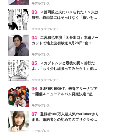
モデルプレス
03
＜義両親と夫にハメられた！＞夫は
無視、義両親にはそっけなく「報いを受
ければいい」【第7話まんが】
ママスタ☆セレクト
04
二宮和也主演「８番出口」本編ノー
カットで地上波初放送 8月28日“金ロ
ー”枠
モデルプレス
05
＜カブトムシと最後の夏＞苦行だ
よ…「もう少し頑張ってみたら？」他人
事の夫にイラッ【第2話まんが】
ママスタ☆セレクト
06
SUPER EIGHT、来春アリーナツア
ー開催＆ニューアルバム発売決定 “超
八”の日にサプライズ発表
モデルプレス
07
登録者100万人超人気YouTuberきり
まる、婚約者との初めてのプリクラ公開
「思わず笑った」「仲良しで微笑まし
い」と反響
モデルプレス