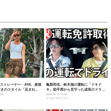
ストレーナー・AYA、産後
亀梨和也、鈴木福の運転に「ドキド
驚きのスタイル「足きれ
キ」助手席から見守った成長のドライ
カッコいい」
ブ
:03
2026.08.10 12:00
らいばーずワールド