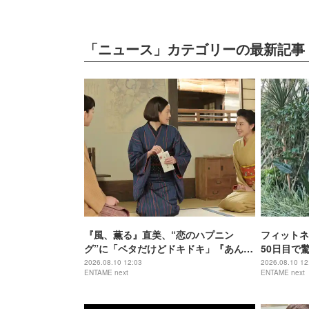
「ニュース」カテゴリーの最新記事
『風、薫る』直美、“恋のハプニン
フィットネ
グ”に「ベタだけどドキドキ」『あんぱ
50日目で
ん』豪＆蘭子を思い出す声も
ー！！」「
2026.08.10 12:03
2026.08.10 12
ENTAME next
ENTAME next