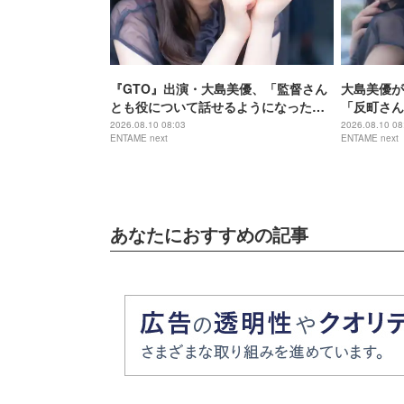
『GTO』出演・大島美優、「監督さん
大島美優が
とも役について話せるようになった」
「反町さん
二宮和也との共演で変わった芝居への
夫』で落ち
2026.08.10 08:03
2026.08.10 08
ENTAME next
ENTAME next
向き合い方
あなたにおすすめの記事