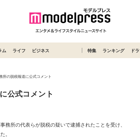
ラム
ライフ
ビジネス
特集
ランキング
ドラ
事務所の脱税報道に公式コメント
道に公式コメント
Loaded
:
52.23%
能事務所の代表らが脱税の疑いで逮捕されたことを受け、
した。