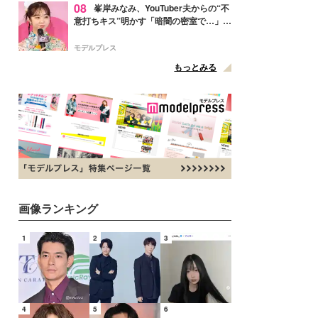
08
峯岸みなみ、YouTuber夫からの“不
意打ちキス”明かす「暗闇の密室で…」
「久しぶりに夫にドキッと」
モデルプレス
もっとみる
画像ランキング
1
2
3
4
5
6