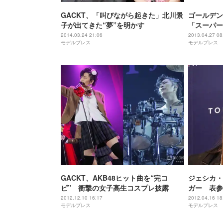
GACKT、「叫びながら起きた」北川景
ゴールデン
子が出てきた“夢”を明かす
「スーパー
2014.03.24 21:06
2013.04.27 08
モデルプレス
モデルプレス
GACKT、AKB48ヒット曲を“完コ
ジェシカ・
ピ” 衝撃の女子高生コスプレ披露
ガー 表参
GACKT
2012.12.10 16:17
2012.04.16 18
モデルプレス
モデルプレス