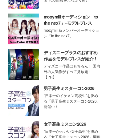
moxymillオーディション「to
the nex7」×モデルプレス
moxymill新メンバーオーディショ
ン「to the nex7」
ディズニープラスのおすすめ
作品をモデルプレスが紹介！
ディズニー作品はもちろん！ 国内
外の人気作がすべて見放題！
【PR】
男子高生ミスターコン2026
“日本一のイケメン高校生”を決め
る「男子高生ミスターコン2026」
開催中！
女子高生ミスコン2026
“日本一かわいい女子高生”を決め
る「女子高生ミスコン2026」開催