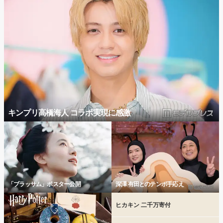
キンプリ高橋海人 コラボ実現に感激
「ブラッサム」ポスター公開
深澤 有田とのテンポ手応え
ヒカキン 二千万寄付