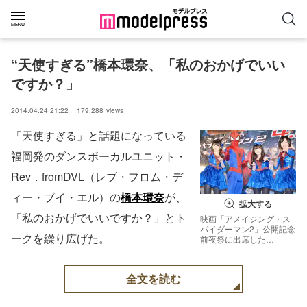
“天使すぎる”橋本環奈、「私のおかげでいい
ですか？」
2014.04.24 21:22
179,288
views
「天使すぎる」と話題になっている
福岡発のダンスボーカルユニット・
Rev．fromDVL（レブ・フロム・デ
ィー・ブイ・エル）の
橋本環奈
が、
拡大する
「私のおかげでいいですか？」とト
映画「アメイジング・ス
パイダーマン2」公開記念
ークを繰り広げた。
前夜祭に出席した
「Rev．fromDVL」の秋
山美穂、スパイダーマ
ン、橋本環奈、四宮なぎ
全文を読む
さ