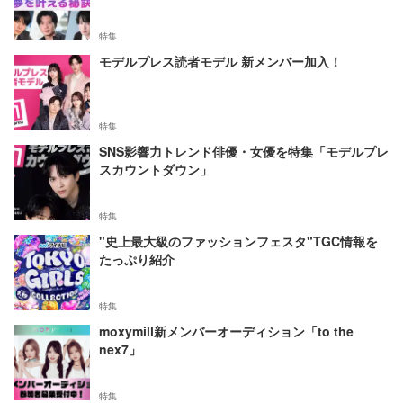
特集
モデルプレス読者モデル 新メンバー加入！
特集
SNS影響力トレンド俳優・女優を特集「モデルプレ
スカウントダウン」
特集
"史上最大級のファッションフェスタ"TGC情報を
たっぷり紹介
特集
moxymill新メンバーオーディション「to the
nex7」
特集