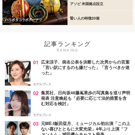
アソビ 米国拠点設立
賢い人の特徴20個
ハリポタコラボドーナツ
記事ランキング
RANKING
01
広末涼子、病名公表を決断した次男からの言葉
「言い訳にするのも嫌だった」「言うべきか迷
った」
モデルプレス
02
集英社、日向坂46藤嶌果歩の写真集を巡り声明
発表 注意喚起も「必要に応じて法的措置を含
む対応を検討」
モデルプレス
03
元ME:I飯田栞月、ミュージカル初出演「この上
ない喜びとともに大変光栄」4年ぶり上演「フ
ァントム」城田優らキャスト発表