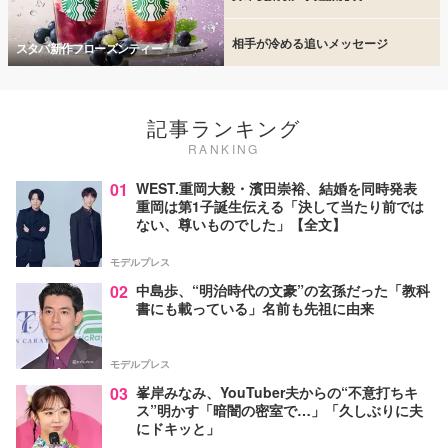
相手が冷める追いメッセージ
スタバ新作フローズンティー
記事ランキング
RANKING
01
WEST.重岡大毅・濱田崇裕、結婚を同時発表
重岡は第1子誕生伝える「決して当たり前では
ない、尊いものでした」【全文】
モデルプレス
02
中島歩、“明治時代の文豪”の玄孫だった「教科
書にも載っている」名前も先祖に由来
モデルプレス
03
峯岸みなみ、YouTuber夫からの“不意打ちキ
ス”明かす「暗闇の密室で…」「久しぶりに夫
にドキッと」