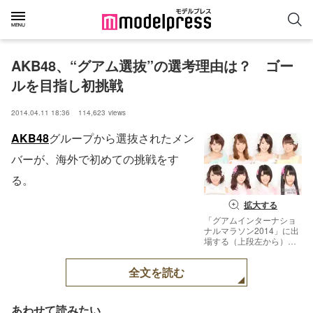
AKB48、“グアム選抜”の選考理由は？　ゴー
ルを目指し初挑戦
2014.04.11 18:36
114,623
views
AKB48
グループから選抜されたメン
バーが、海外で初めての挑戦をす
る。
拡大する
「グアムインターナショ
ナルマラソン2014」に出
場する（上段左から）島
田晴香、高城亜樹、藤江
れいな、山内鈴蘭、（下
全文を読む
段左から）鈴木まりや、
金子栞、梅本まどか、小
林亜実
あわせて読みたい