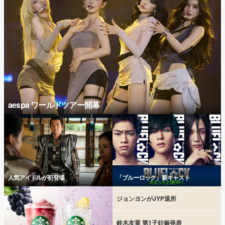
aespa ワールドツアー開幕
人気アイドルが初登場
「ブルーロック」新キャスト
ジョンヨンがJYP退所
鈴木友菜 第1子妊娠発表