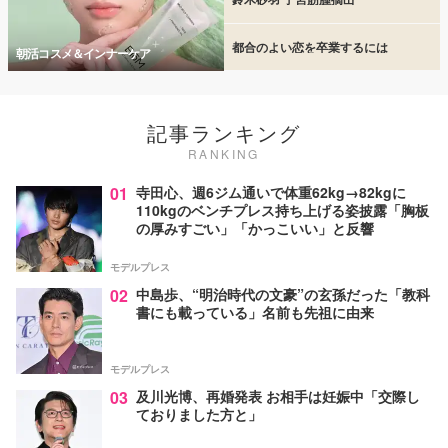
都合のよい恋を卒業するには
朝活コスメ＆インナーケア
記事ランキング
RANKING
01
寺田心、週6ジム通いで体重62kg→82kgに
110kgのベンチプレス持ち上げる姿披露「胸板
の厚みすごい」「かっこいい」と反響
モデルプレス
02
中島歩、“明治時代の文豪”の玄孫だった「教科
書にも載っている」名前も先祖に由来
モデルプレス
03
及川光博、再婚発表 お相手は妊娠中「交際し
ておりました方と」