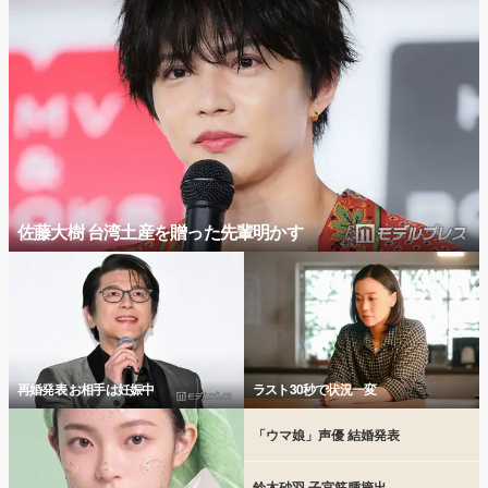
佐藤大樹 台湾土産を贈った先輩明かす
再婚発表 お相手は妊娠中
ラスト30秒で状況一変
「ウマ娘」声優 結婚発表
鈴木砂羽 子宮筋腫摘出