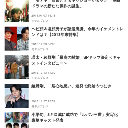
「モテキ」監督とオダギリジョーがタッグ 「深夜
ドラマの新たな傑作の誕生」
2014.01.03 15:18
モデルプレス
ヘビ顔＆塩顔男子が話題沸騰、今年のイケメントレ
ンドは？【2013年末特集】
2013.12.29 06:00
モデルプレス
瑛太・綾野剛「最高の離婚」SPドラマ決定＜キャ
ストインタビュー＞
2013.12.13 11:02
モデルプレス
綾野剛、「居心地悪い」連発で終始うつむき
2013.11.27 22:51
モデルプレス
小栗旬、8キロ減に成功で「ルパン三世」実写化
豪華キャスト発表