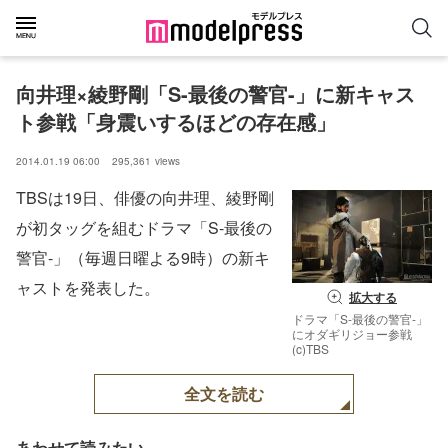
向井理×綾野剛「S-最後の警官-」に新キャス
ト参戦「身震いするほどの存在感」
2014.01.19 06:00
295,361
views
TBSは19日、俳優の向井理、綾野剛
が初タッグを組むドラマ「S-最後の
警官-」（毎週日曜よる9時）の新キ
ャストを発表した。
拡大する
ドラマ「S-最後の警官-」
にオダギリジョー参戦
(c)TBS
全文を読む
あわせて読みたい