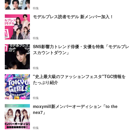
特集
モデルプレス読者モデル 新メンバー加入！
特集
SNS影響力トレンド俳優・女優を特集「モデルプレ
スカウントダウン」
特集
"史上最大級のファッションフェスタ"TGC情報を
たっぷり紹介
特集
moxymill新メンバーオーディション「to the
nex7」
特集