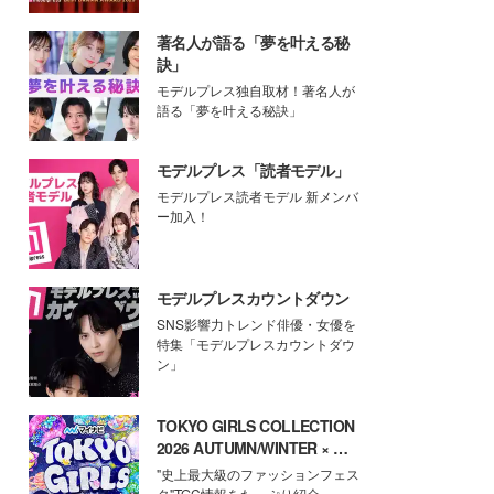
著名人が語る「夢を叶える秘
訣」
モデルプレス独自取材！著名人が
語る「夢を叶える秘訣」
モデルプレス「読者モデル」
モデルプレス読者モデル 新メンバ
ー加入！
モデルプレスカウントダウン
SNS影響力トレンド俳優・女優を
特集「モデルプレスカウントダウ
ン」
TOKYO GIRLS COLLECTION
2026 AUTUMN/WINTER × モ
デルプレス
"史上最大級のファッションフェス
タ"TGC情報をたっぷり紹介