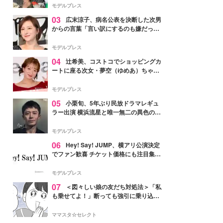
「かっこいい」と反響
モデルプレス
03
広末涼子、病名公表を決断した次男
からの言葉「言い訳にするのも嫌だっ
た」「言うべきか迷った」
モデルプレス
04
辻希美、コストコでショッピングカ
ートに座る次女・夢空（ゆめあ）ちゃん
の姿公開「乗りこなしてる感じが可愛す
ぎ」「成長を感じる」の声
モデルプレス
05
小栗旬、5年ぶり民放ドラマレギュ
ラー出演 横浜流星と唯一無二の異色のバ
ディで初共演【LOST10】
モデルプレス
06
Hey! Say! JUMP、横アリ公演決定
でファン歓喜 チケット価格にも注目集ま
る「激アツ」「平成に戻ったみたい」
モデルプレス
07
＜図々しい娘の友だち対処法＞「私
も乗せてよ！」断っても強引に乗り込ん
でくる友だち【第1話まんが】
ママスタ☆セレクト