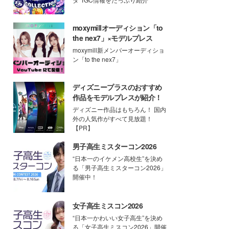
moxymillオーディション「to
the nex7」×モデルプレス
moxymill新メンバーオーディショ
ン「to the nex7」
ディズニープラスのおすすめ
作品をモデルプレスが紹介！
ディズニー作品はもちろん！ 国内
外の人気作がすべて見放題！
【PR】
男子高生ミスターコン2026
“日本一のイケメン高校生”を決め
る「男子高生ミスターコン2026」
開催中！
女子高生ミスコン2026
“日本一かわいい女子高生”を決め
る「女子高生ミスコン2026」開催