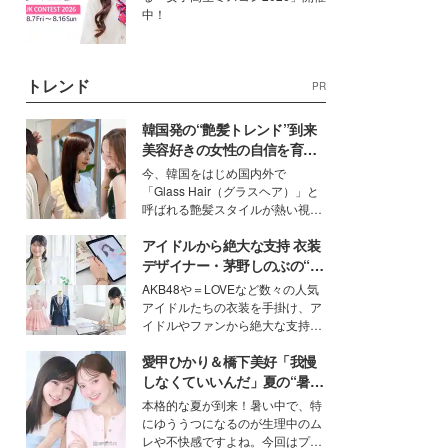
中！
トレンド
PR
韓国発の“艶髪トレンド”到来
美容好きの女性の自信を育む
「ヘアケア事情」って？
今、韓国をはじめ国内外で
「Glass Hair（グラスヘア）」と
呼ばれる艶髪スタイルが熱い視線
を集めています。メイクやファッ
アイドルから絶大な支持 衣装
ションの完成度を高めるベースと
して、“髪そのものの美しさ”に改
デザイナー・茅野しのぶの“可
めて注目する人が増えている様
愛い”を作る美学＜「シチズン
AKB48や＝LOVEなど数々の人気
子。今回は、そんな憧れの艶やか
クロスシー」インタビュー＞
アイドルたちの衣装を手掛け、ア
な髪を日常で叶える、美容好きの
イドルやファンから絶大な支持を
女性たちのヘアケア事情を紹介し
得る、株式会社オサレカンパニー
ます。
愛甲ひかり＆橋下美好「我慢
取締役兼クリエイティブディレク
ター・茅野しのぶ。一人ひとりの
しなくていいんだ」夏の“暑さ
個性に寄り添い、魅力を引き出す
対策”の新しい選択肢とは？
本格的な夏が到来！暑い中で、特
衣装作りは、多くの女性たちに勇
にゆううつになるのが生理中のム
気と自信を与え続けている。
レや不快感ですよね。今回はプラ