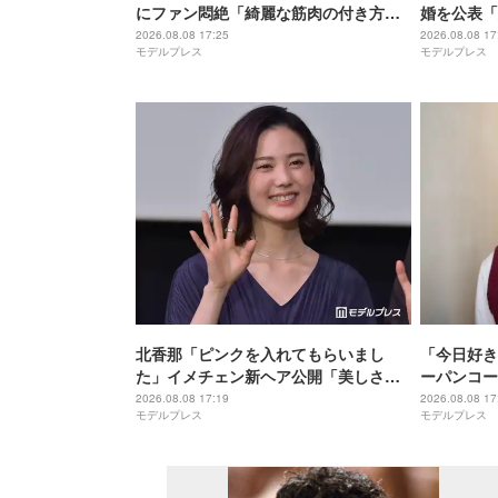
にファン悶絶「綺麗な筋肉の付き方」
婚を公表「
「かっこよすぎる」
も前向き」米
2026.08.08 17:25
2026.08.08 17
モデルプレス
モデルプレス
楽曲のプロ
北香那「ピンクを入れてもらいまし
「今日好き
た」イメチェン新ヘア公開「美しさ増
ーパンコー
し増し」「おしゃれ」と反響
で憧れる」
2026.08.08 17:19
2026.08.08 17
モデルプレス
モデルプレス