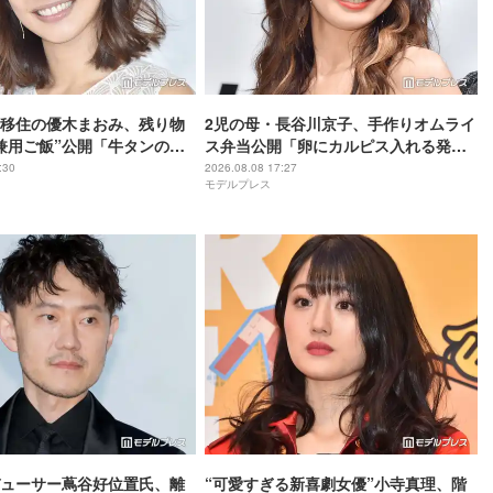
移住の優木まおみ、残り物
2児の母・長谷川京子、手作りオムライ
兼用ご飯”公開「牛タンの焼
ス弁当公開「卵にカルピス入れる発想
ょうどいい」「調味料が海
がすごい」「彩り綺麗」と反響
:30
2026.08.08 17:27
モデルプレス
でおしゃれ」の声
ューサー蔦谷好位置氏、離
“可愛すぎる新喜劇女優”小寺真理、階