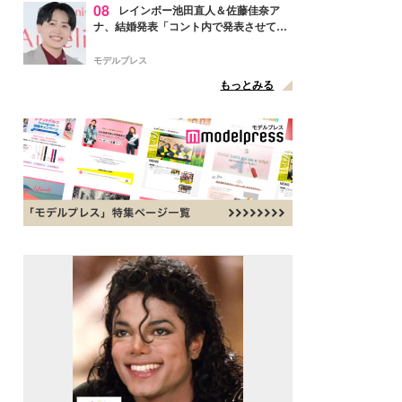
08
レインボー池田直人＆佐藤佳奈ア
ナ、結婚発表「コント内で発表させてい
ただきました」読売テレビ退社は生活拠
点変更のため
モデルプレス
もっとみる