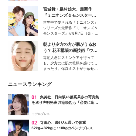
イベートでも仲良しで旅行好きな
宮城舞・島村雄大、最新作
モデル・愛甲ひかりさんと橋下美
好さんを迎えて本音で女子会トー
『ミニオンズ＆モンスター
ク。猛暑のお出かけを快適に過ご
ズ』の魅力熱弁 ハチャメチャ
世界中で愛される「ミニオンズ」
すヒントや、2人が感動した夏の
だけじゃない“友情と絆”に感
シリーズの最新作『ミニオンズ＆
生理の新常識にも迫りました。
動
モンスターズ』が8月7日（金）に
公開。モデルプレスでは、“大のミ
朝より夕方の方が肌がうるお
ニオン好き”という共通点を持つモ
デルの宮城舞と島村雄大の特別対
う？ 花王構築の新技術「ウォ
談をお届け！それぞれの視点か
ーターキャプチャリングスキ
毎朝入念にスキンケアを行って
ら、今作ならではの魅力や予想外
ン（捕水肌）」がスキンケア
も、夕方には肌の乾燥を感じてし
の感動をもたらす奥深いストーリ
の常識を変える予感
まったり、保湿ミストが手放せな
ーについて熱く語り合ってもらっ
いという読者も多いのでは？そん
た。
な美容の常識を大きく変える可能
ニュースランキング
性を秘めた、革新的な「Water
Capturing Skin（ウォーターキャ
プチャリングスキン：捕水肌）」
01
集英社、日向坂46藤嶌果歩の写真集
技術を、花王が構築した。
を巡り声明発表 注意喚起も「必要に応じ
て法的措置を含む対応を検討」
モデルプレス
02
寺田心、週6ジム通いで体重
62kg→82kgに 110kgのベンチプレス持
ち上げる姿披露「胸板の厚みすごい」