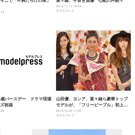
キニで「不満だらけの体」
菜々緒、手首を負傷 心配の声続々
2013.11.11 16:54
モデルプレス
:19
5歳バースデー ドラマ現場
山田優、ヨンア、菜々緒ら豪華トップ
ズ祝福
モデルが、「フリーピープル」初上陸
を祝福 ＜写真特集＞
:36
2013.10.24 11:20
モデルプレス