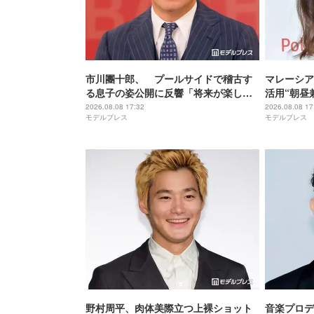
市川團十郎、 プールサイドで稽古す
マレーシア
る息子の姿公開に反響「将来が楽し
活用“朝昼
み」「すっかり役者の後ろ姿」の声
き加減がち
2026.08.08 17:32
2026.08.08 17
モデルプレス
モデルプレス
外テイスト
野村周平、肉体美際立つ上裸ショット
音楽プロデ