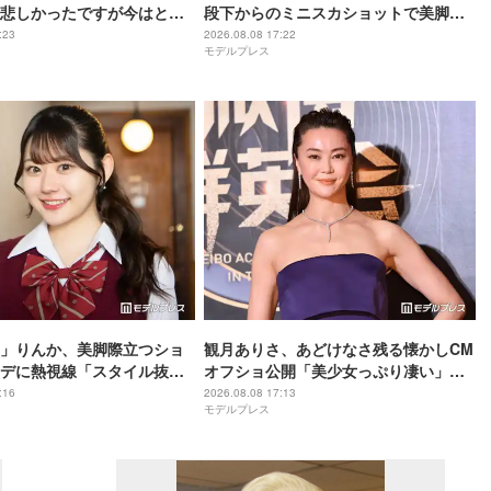
悲しかったですが今はとて
段下からのミニスカショットで美脚際
津玄師・back numberら
立つ「脚長くてスタイル抜群」「色っ
:23
2026.08.08 17:22
モデルプレス
デュース手掛ける
ぽい」と絶賛の声
」りんか、美脚際立つショ
観月ありさ、あどけなさ残る懐かしCM
デに熱視線「スタイル抜群
オフショ公開「美少女っぷり凄い」
「さすがの着こなし」
「透明感レベチ」と反響
:16
2026.08.08 17:13
モデルプレス