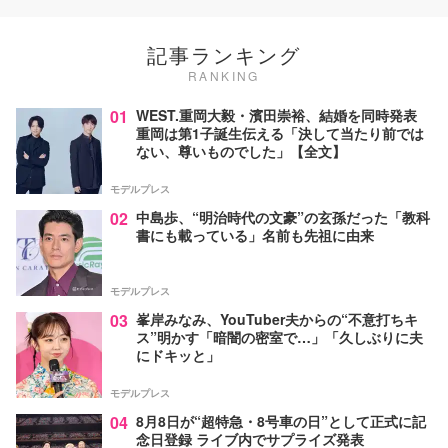
記事ランキング
RANKING
01
WEST.重岡大毅・濱田崇裕、結婚を同時発表
重岡は第1子誕生伝える「決して当たり前では
ない、尊いものでした」【全文】
モデルプレス
02
中島歩、“明治時代の文豪”の玄孫だった「教科
書にも載っている」名前も先祖に由来
モデルプレス
03
峯岸みなみ、YouTuber夫からの“不意打ちキ
ス”明かす「暗闇の密室で…」「久しぶりに夫
にドキッと」
モデルプレス
04
8月8日が“超特急・8号車の日”として正式に記
念日登録 ライブ内でサプライズ発表