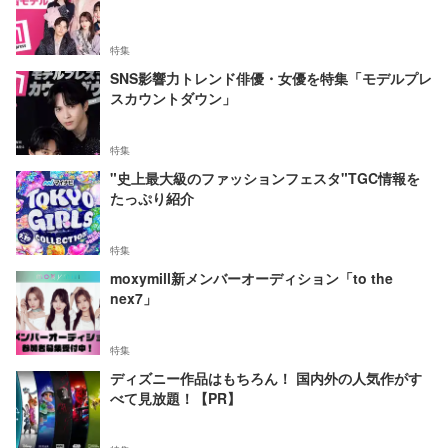
特集
SNS影響力トレンド俳優・女優を特集「モデルプレ
スカウントダウン」
特集
"史上最大級のファッションフェスタ"TGC情報を
たっぷり紹介
特集
moxymill新メンバーオーディション「to the
nex7」
特集
ディズニー作品はもちろん！ 国内外の人気作がす
べて見放題！【PR】