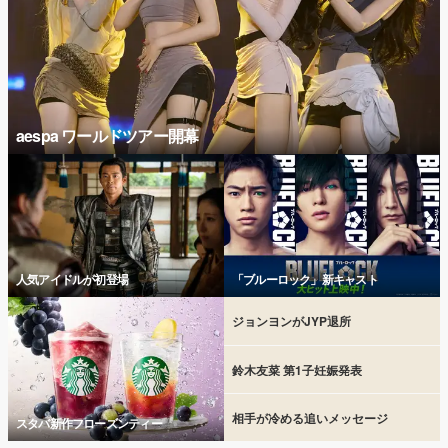
aespa ワールドツアー開幕
人気アイドルが初登場
「ブルーロック」新キャスト
ジョンヨンがJYP退所
鈴木友菜 第1子妊娠発表
相手が冷める追いメッセージ
スタバ新作フローズンティー