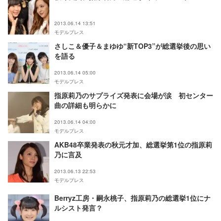
2013.06.14 13:51
モデルプレス
さしこ＆優子＆まゆゆ“新TOP3”が総選挙後の思い
を語る
2013.06.14 05:00
モデルプレス
指原莉乃のサプライズ発表に会場が涙 初センター
曲の詳細も明らかに
2013.06.14 04:00
モデルプレス
AKB48卒業発表の秋元才加、総選挙第1位の指原莉
乃に言及
2013.06.13 22:53
モデルプレス
Berryz工房・嗣永桃子、指原莉乃の総選挙1位にナ
ルシスト発言？