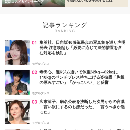
朝活コスメ＆インナーケア
記事ランキング
RANKING
01
集英社、日向坂46藤嶌果歩の写真集を巡り声明
発表 注意喚起も「必要に応じて法的措置を含
む対応を検討」
モデルプレス
02
寺田心、週6ジム通いで体重62kg→82kgに
110kgのベンチプレス持ち上げる姿披露「胸板
の厚みすごい」「かっこいい」と反響
モデルプレス
03
広末涼子、病名公表を決断した次男からの言葉
「言い訳にするのも嫌だった」「言うべきか迷
った」
モデルプレス