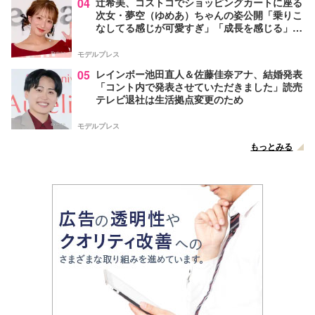
04
辻希美、コストコでショッピングカートに座る
次女・夢空（ゆめあ）ちゃんの姿公開「乗りこ
なしてる感じが可愛すぎ」「成長を感じる」の
声
モデルプレス
05
レインボー池田直人＆佐藤佳奈アナ、結婚発表
「コント内で発表させていただきました」読売
テレビ退社は生活拠点変更のため
モデルプレス
もっとみる