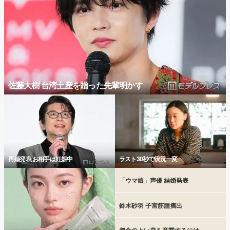
佐藤大樹 台湾土産を贈った先輩明かす
再婚発表 お相手は妊娠中
ラスト30秒で状況一変
「ウマ娘」声優 結婚発表
鈴木砂羽 子宮筋腫摘出
都合のよい恋を卒業するには