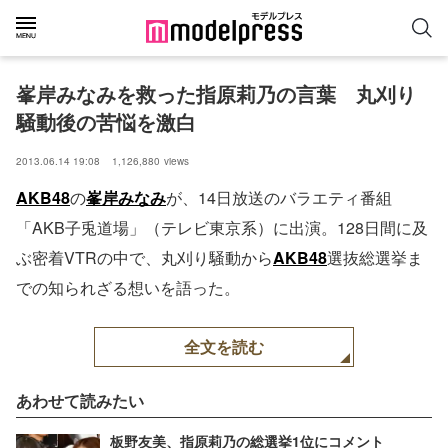
峯岸みなみを救った指原莉乃の言葉　丸刈り
騒動後の苦悩を激白
2013.06.14 19:08
1,126,880
views
AKB48
の
峯岸みなみ
が、14日放送のバラエティ番組
「AKB子兎道場」（テレビ東京系）に出演。128日間に及
ぶ密着VTRの中で、丸刈り騒動から
AKB48
選抜総選挙ま
での知られざる想いを語った。
全文を読む
あわせて読みたい
板野友美、指原莉乃の総選挙1位にコメント