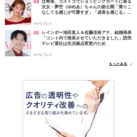
04
辻希美、コストコでショッピングカートに座る
次女・夢空（ゆめあ）ちゃんの姿公開「乗りこ
なしてる感じが可愛すぎ」「成長を感じる」の
声
モデルプレス
05
レインボー池田直人＆佐藤佳奈アナ、結婚発表
「コント内で発表させていただきました」読売
テレビ退社は生活拠点変更のため
モデルプレス
もっとみる