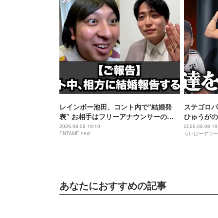
レインボー池田、コント内で“結婚発
ステゴロパ
表” お相手はフリーアナウンサーの佐
ひゅうがの
藤佳奈
2026.08.08 19:10
2026.08.08 19
ENTAME next
らいばーずワー
あなたにおすすめの記事