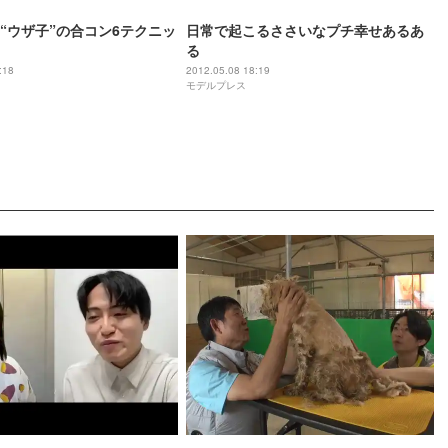
“ウザ子”の合コン6テクニッ
日常で起こるささいなプチ幸せあるあ
る
:18
2012.05.08 18:19
モデルプレス