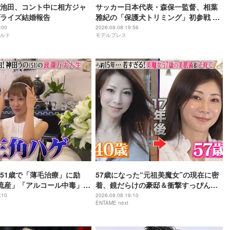
池田、コント中に相方ジャ
サッカー日本代表・森保一監督、相葉
ライズ結婚報告
雅紀の「保護犬トリミング」初参戦 ド
リームチームで心込めて挑む【24時間
:00
2026.08.08 19:56
ルド
モデルプレス
テレビ49】
51歳で「薄毛治療」に励
57歳になった“元祖美魔女”の現在に密
流産」「アルコール中毒」自
着、鏡だらけの豪邸＆衝撃すっぴん姿
赤裸々告白
を披露
:10
2026.08.08 19:10
ENTAME next