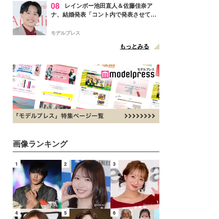
08
レインボー池田直人＆佐藤佳奈ア
ナ、結婚発表「コント内で発表させてい
ただきました」読売テレビ退社は生活拠
点変更のため
モデルプレス
もっとみる
画像ランキング
1
2
3
4
5
6