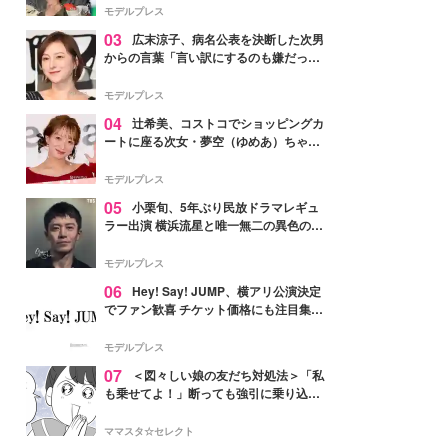
「かっこいい」と反響
モデルプレス
03
広末涼子、病名公表を決断した次男
からの言葉「言い訳にするのも嫌だっ
た」「言うべきか迷った」
モデルプレス
04
辻希美、コストコでショッピングカ
ートに座る次女・夢空（ゆめあ）ちゃん
の姿公開「乗りこなしてる感じが可愛す
ぎ」「成長を感じる」の声
モデルプレス
05
小栗旬、5年ぶり民放ドラマレギュ
ラー出演 横浜流星と唯一無二の異色のバ
ディで初共演【LOST10】
モデルプレス
06
Hey! Say! JUMP、横アリ公演決定
でファン歓喜 チケット価格にも注目集ま
る「激アツ」「平成に戻ったみたい」
モデルプレス
07
＜図々しい娘の友だち対処法＞「私
も乗せてよ！」断っても強引に乗り込ん
でくる友だち【第1話まんが】
ママスタ☆セレクト