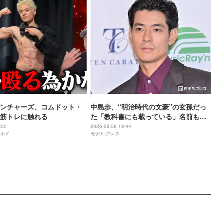
ンチャーズ、コムドット・
中島歩、“明治時代の文豪”の玄孫だっ
筋トレに触れる
た「教科書にも載っている」名前も先
祖に由来
:00
2026.08.08 18:44
ルド
モデルプレス