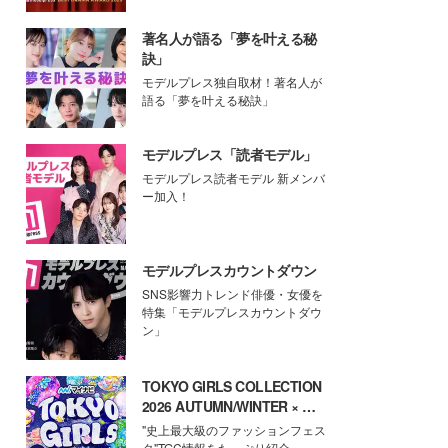
著名人が語る「夢を叶える秘
訣」
モデルプレス独自取材！著名人が
語る「夢を叶える秘訣」
モデルプレス「読者モデル」
モデルプレス読者モデル 新メンバ
ー加入！
モデルプレスカウントダウン
SNS影響力トレンド俳優・女優を
特集「モデルプレスカウントダウ
ン」
TOKYO GIRLS COLLECTION
2026 AUTUMN/WINTER × モ
デルプレス
"史上最大級のファッションフェス
タ"TGC情報をたっぷり紹介