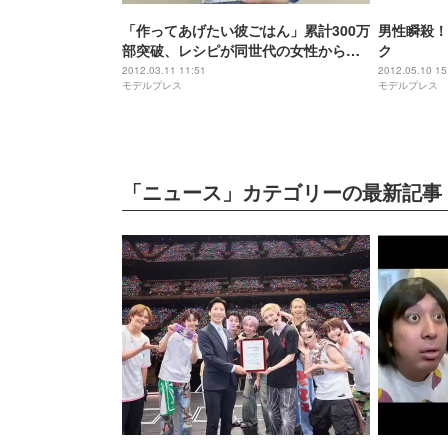
「作ってあげたい彼ごはん」累計300万
男性瞬殺！
部突破、レシピが同世代の女性から圧
ク
倒的な支持
2012.03.11 11:51
2012.05.10 15
モデルプレス
モデルプレス
「ニュース」カテゴリーの最新記事