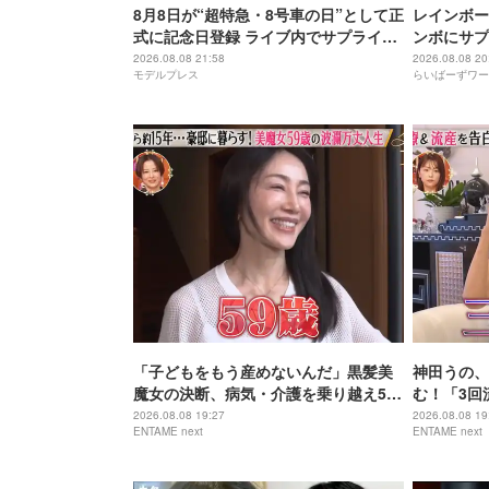
8月8日が“超特急・8号車の日”として正
レインボー
式に記念日登録 ライブ内でサプライズ
ンボにサプ
発表
2026.08.08 21:58
2026.08.08 20
モデルプレス
らいばーずワー
「子どもをもう産めないんだ」黒髪美
神田うの、
魔女の決断、病気・介護を乗り越え56
む！「3回
歳で“おばあちゃん”に
身の過去を
2026.08.08 19:27
2026.08.08 19
ENTAME next
ENTAME next