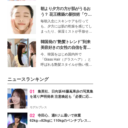
ーについて熱く語り合ってもらっ
イベートでも仲良しで旅行好きな
た。
朝より夕方の方が肌がうるお
モデル・愛甲ひかりさんと橋下美
好さんを迎えて本音で女子会トー
う？ 花王構築の新技術「ウォ
ク。猛暑のお出かけを快適に過ご
ーターキャプチャリングスキ
毎朝入念にスキンケアを行って
すヒントや、2人が感動した夏の
ン（捕水肌）」がスキンケア
も、夕方には肌の乾燥を感じてし
生理の新常識にも迫りました。
の常識を変える予感
まったり、保湿ミストが手放せな
いという読者も多いのでは？そん
韓国発の“艶髪トレンド”到来
な美容の常識を大きく変える可能
性を秘めた、革新的な「Water
美容好きの女性の自信を育む
Capturing Skin（ウォーターキャ
「ヘアケア事情」って？
今、韓国をはじめ国内外で
プチャリングスキン：捕水肌）」
「Glass Hair（グラスヘア）」と
技術を、花王が構築した。
呼ばれる艶髪スタイルが熱い視線
を集めています。メイクやファッ
ションの完成度を高めるベースと
ニュースランキング
して、“髪そのものの美しさ”に改
めて注目する人が増えている様
子。今回は、そんな憧れの艶やか
01
集英社、日向坂46藤嶌果歩の写真集
な髪を日常で叶える、美容好きの
を巡り声明発表 注意喚起も「必要に応じ
女性たちのヘアケア事情を紹介し
て法的措置を含む対応を検討」
ます。
モデルプレス
02
寺田心、週6ジム通いで体重
62kg→82kgに 110kgのベンチプレス持
ち上げる姿披露「胸板の厚みすごい」