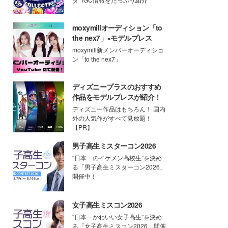
moxymillオーディション「to
the nex7」×モデルプレス
moxymill新メンバーオーディショ
ン「to the nex7」
ディズニープラスのおすすめ
作品をモデルプレスが紹介！
ディズニー作品はもちろん！ 国内
外の人気作がすべて見放題！
【PR】
男子高生ミスターコン2026
“日本一のイケメン高校生”を決め
る「男子高生ミスターコン2026」
開催中！
女子高生ミスコン2026
“日本一かわいい女子高生”を決め
る「女子高生ミスコン2026」開催