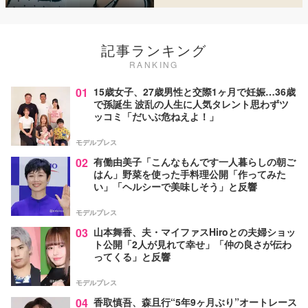
記事ランキング
RANKING
01
15歳女子、27歳男性と交際1ヶ月で妊娠…36歳
で孫誕生 波乱の人生に人気タレント思わずツ
ッコミ「だいぶ危ねえよ！」
モデルプレス
02
有働由美子「こんなもんです一人暮らしの朝ご
はん」野菜を使った手料理公開「作ってみた
い」「ヘルシーで美味しそう」と反響
モデルプレス
03
山本舞香、夫・マイファスHiroとの夫婦ショッ
ト公開「2人が見れて幸せ」「仲の良さが伝わ
ってくる」と反響
モデルプレス
04
香取慎吾、森且行“5年9ヶ月ぶり”オートレース