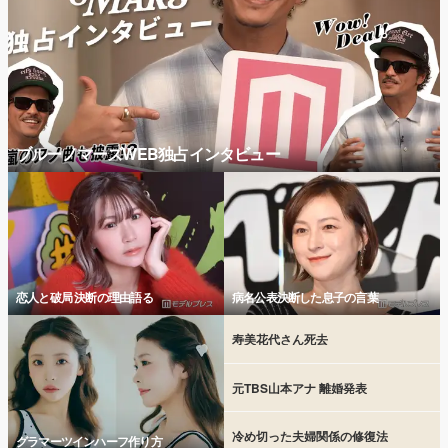
ブルーノマーズWEB独占インタビュー
恋人と破局 決断の理由語る
病名公表決断した息子の言葉
寿美花代さん死去
元TBS山本アナ 離婚発表
冷め切った夫婦関係の修復法
グラマーツインハーフ作り方