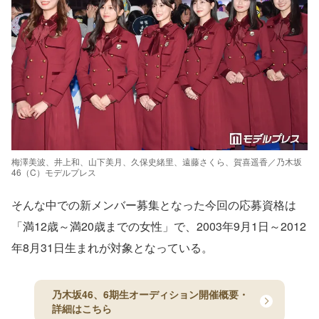
梅澤美波、井上和、山下美月、久保史緒里、遠藤さくら、賀喜遥香／乃木坂
46（C）モデルプレス
そんな中での新メンバー募集となった今回の応募資格は
「満12歳～満20歳までの女性」で、2003年9月1日～2012
年8月31日生まれが対象となっている。
乃木坂46、6期生オーディション開催概要・
詳細はこちら