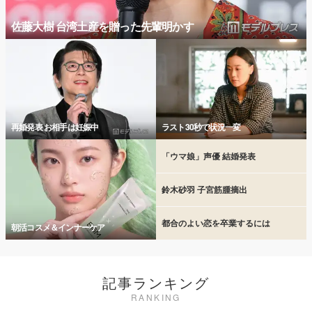
佐藤大樹 台湾土産を贈った先輩明かす
再婚発表 お相手は妊娠中
ラスト30秒で状況一変
「ウマ娘」声優 結婚発表
鈴木砂羽 子宮筋腫摘出
都合のよい恋を卒業するには
朝活コスメ＆インナーケア
記事ランキング
RANKING