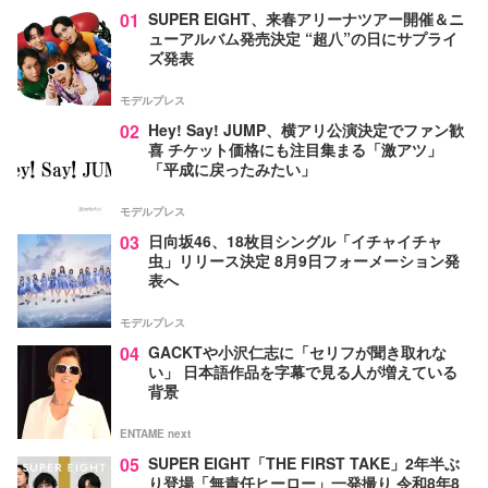
01
SUPER EIGHT、来春アリーナツアー開催＆ニ
ューアルバム発売決定 “超八”の日にサプライ
ズ発表
モデルプレス
02
Hey! Say! JUMP、横アリ公演決定でファン歓
喜 チケット価格にも注目集まる「激アツ」
「平成に戻ったみたい」
モデルプレス
03
日向坂46、18枚目シングル「イチャイチャ
虫」リリース決定 8月9日フォーメーション発
表へ
モデルプレス
04
GACKTや小沢仁志に「セリフが聞き取れな
い」 日本語作品を字幕で見る人が増えている
背景
ENTAME next
05
SUPER EIGHT「THE FIRST TAKE」2年半ぶ
り登場「無責任ヒーロー」一発撮り 令和8年8