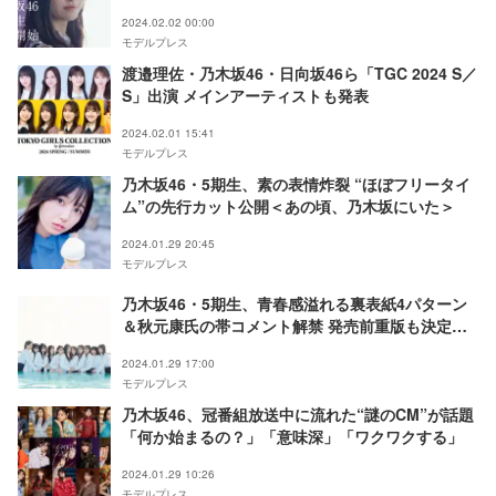
2024.02.02 00:00
モデルプレス
渡邉理佐・乃木坂46・日向坂46ら「TGC 2024 S／
S」出演 メインアーティストも発表
2024.02.01 15:41
モデルプレス
乃木坂46・5期生、素の表情炸裂 “ほぼフリータイ
ム”の先行カット公開＜あの頃、乃木坂にいた＞
2024.01.29 20:45
モデルプレス
乃木坂46・5期生、青春感溢れる裏表紙4パターン
＆秋元康氏の帯コメント解禁 発売前重版も決定＜
あの頃、乃木坂にいた＞
2024.01.29 17:00
モデルプレス
乃木坂46、冠番組放送中に流れた“謎のCM”が話題
「何か始まるの？」「意味深」「ワクワクする」
2024.01.29 10:26
モデルプレス