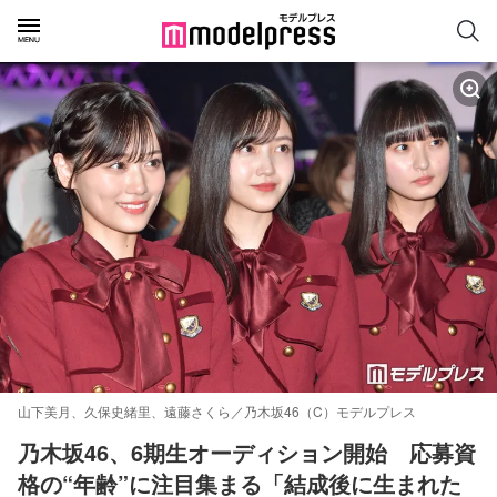
山下美月、久保史緒里、遠藤さくら／乃木坂46（C）モデルプレス
乃木坂46、6期生オーディション開始　応募資
格の“年齢”に注目集まる「結成後に生まれた