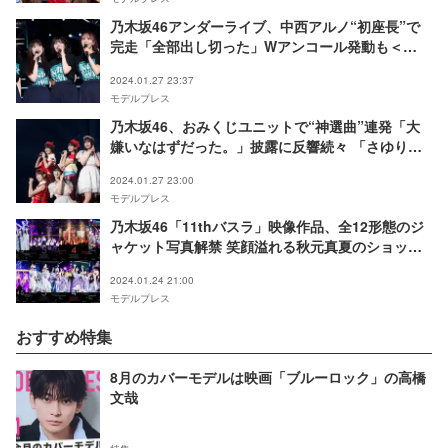
乃木坂46アンダーライブ、中西アルノ“初座長”で
完走「全部出し切った」Wアンコール発動も＜
34thSGアンダーライブ／セットリスト＞
2024.01.27 23:37
モデルプレス
乃木坂46、おみくじユニットで“神選曲”連発「大
嫌いなはずだった。」披露に反響続々 「さゆりん
ご軍団見れるとは」「どのユニットも優勝」＜
2024.01.27 23:00
34thSGアンダーライブ＞
モデルプレス
乃木坂46「11thバスラ」映像作品、全12形態のジ
ャケット写真解禁 笑顔溢れる秋元真夏のショット
も
2024.01.24 21:00
モデルプレス
おすすめ特集
8月のカバーモデルは映画「ブルーロック」の高橋
文哉