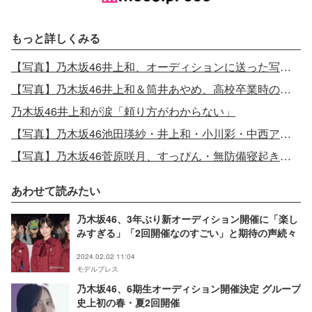
もっと詳しくみる
【写真】乃木坂46井上和、オーディションに送った写真が「美少女すぎる」と話題
【写真】乃木坂46井上和＆筒井あやめ、高校卒業時の制服2ショットに反響「漫画の世界」
乃木坂46井上和が涙「頼り方がわからない」
【写真】乃木坂46池田瑛紗・井上和・小川彩・中西アルノ、美脚際立つ寝そべりカット公開
【写真】乃木坂46菅原咲月、すっぴん・無防備寝起き姿で美脚披露
あわせて読みたい
乃木坂46、3年ぶり新オーディション開催に「楽し
みすぎる」「2回開催なのすごい」と期待の声続々
2024.02.02 11:04
モデルプレス
乃木坂46、6期生オーディション開催決定 グループ
史上初の春・夏2回開催