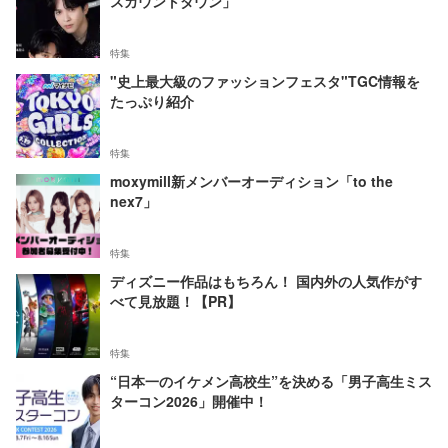
スカウントダウン」
特集
"史上最大級のファッションフェスタ"TGC情報を
たっぷり紹介
特集
moxymill新メンバーオーディション「to the
nex7」
特集
ディズニー作品はもちろん！ 国内外の人気作がす
べて見放題！【PR】
特集
“日本一のイケメン高校生”を決める「男子高生ミス
ターコン2026」開催中！