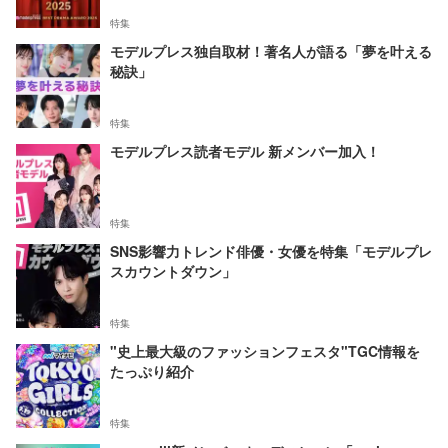
特集
モデルプレス独自取材！著名人が語る「夢を叶える
秘訣」
特集
モデルプレス読者モデル 新メンバー加入！
特集
SNS影響力トレンド俳優・女優を特集「モデルプレ
スカウントダウン」
特集
"史上最大級のファッションフェスタ"TGC情報を
たっぷり紹介
特集