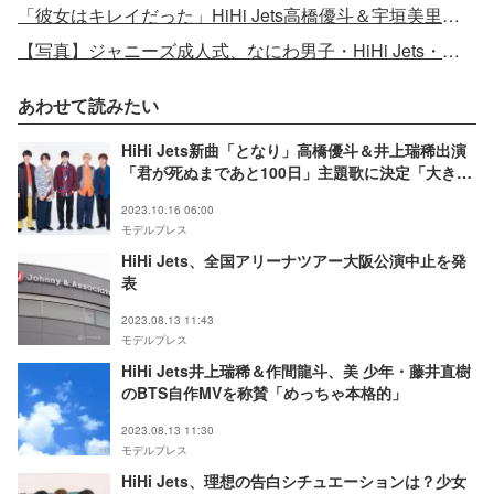
「彼女はキレイだった」HiHi Jets高橋優斗＆宇垣美里の急展開に視聴者驚き
【写真】ジャニーズ成人式、なにわ男子・HiHi Jets・美 少年ら新成人11人集結
あわせて読みたい
HiHi Jets新曲「となり」高橋優斗＆井上瑞稀出演
「君が死ぬまであと100日」主題歌に決定「大きな
原動力になっています」＜コメント＞
2023.10.16 06:00
モデルプレス
HiHi Jets、全国アリーナツアー大阪公演中止を発
表
2023.08.13 11:43
モデルプレス
HiHi Jets井上瑞稀＆作間龍斗、美 少年・藤井直樹
のBTS自作MVを称賛「めっちゃ本格的」
2023.08.13 11:30
モデルプレス
HiHi Jets、理想の告白シチュエーションは？少女