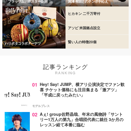
「ブラッサム」ポスター公開
深澤 有田とのテンポ手応え
ヒカキン 二千万寄付
アソビ 米国拠点設立
賢い人の特徴20個
ハリポタコラボドーナツ
記事ランキング
RANKING
01
Hey! Say! JUMP、横アリ公演決定でファン歓
喜 チケット価格にも注目集まる「激アツ」
「平成に戻ったみたい」
モデルプレス
02
Aぇ! group佐野晶哉、年末の風物詩「サント
リー1万人の第九」合唱団代表に就任 3か月の
レッスン経て本番に臨む