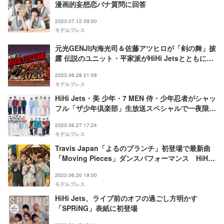
漫画的妄想恋バナ質問に回答
2023.07.12 09:00
モデルプレス
元光GENJI内海光司＆佐藤アツヒロが「剣の舞」披
露 伝説のユニット・平家派がHiHi Jetsとともにバ
ック彩る＜テレ東音楽祭2023夏＞
2023.06.28 21:58
モデルプレス
HiHi Jets・美 少年・7 MEN 侍・少年忍者がシャッ
フル「ザ少年倶楽部」生放送スペシャルで一夜限り
のスペシャルパフォーマンスバトル
2023.06.27 17:24
モデルプレス
Travis Japan「よるのブランチ」初登場で最新曲
「Moving Pieces」ダンスパフォーマンス HiHi
Jetsは掃除のスキルアップロケへ
2023.06.20 19:00
モデルプレス
HiHi Jets、ライブ前のオフの過ごし方明かす
「SPRiNG」表紙に初登場