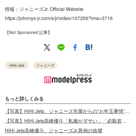
情報：ジャニーズJr. Official Website
https://johnnys-jr.com/s/jr/video/107250?ima=3716
【Not Sponsored 記事】
HiHi Jets
ジャニーズ
もっと詳しくみる
【写真】HiHi Jets、ジャニーズ先輩からの“お年玉事情”告白
【写真】HiHi Jets高橋優斗「私服がダサい」「必殺若手潰し」ドラマ現場でイジられまくる
HiHi Jets高橋優斗、ジャニーズJr.異例の抜擢