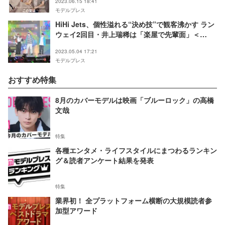
2023.06.15 18:41
モデルプレス
HiHi Jets、個性溢れる“決め技”で観客沸かす ラン
ウェイ2回目・井上瑞稀は「楽屋で先輩面」＜
GirlsAward 2023 S／S＞
2023.05.04 17:21
モデルプレス
おすすめ特集
8月のカバーモデルは映画「ブルーロック」の高橋
文哉
特集
各種エンタメ・ライフスタイルにまつわるランキン
グ＆読者アンケート結果を発表
特集
業界初！ 全プラットフォーム横断の大規模読者参
加型アワード