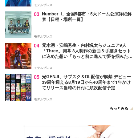
モデルプレス
03
Number_i、全国5都市・5大ドーム公演詳細解
禁【日程・場所一覧】
モデルプレス
04
元木湧・安嶋秀生・内村颯太らジュニア9人
「Three」開幕 3人制作の新曲＆手描きセット
に込めた想い「もっと前に進んで夢を掴みた
い」【ゲネプロレポ】
モデルプレス
05
光GENJI、サブスク＆DL配信が解禁 デビュー
39周年迎える8月19日から40周年まで1年かけ
てリリース当時の日付に順次配信予定
モデルプレス
もっとみる