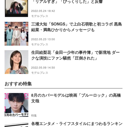
「リアルすぎ」「びっくりした」と反響
2022.05.24 18:42
モデルプレス
三浦大知「SONGS」で上白石萌歌と初コラボ 黒島
結菜・満島ひかりからメッセージも
2022.05.23 13:00
モデルプレス
生田絵梨花「金田一少年の事件簿」で新境地 ダー
クな演技にファン騒然「圧倒された」
2022.05.09 14:50
モデルプレス
おすすめ特集
8月のカバーモデルは映画「ブルーロック」の高橋
文哉
特集
各種エンタメ・ライフスタイルにまつわるランキン