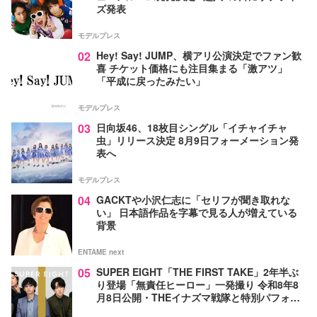
ズ発表
モデルプレス
02
Hey! Say! JUMP、横アリ公演決定でファン歓
喜 チケット価格にも注目集まる「激アツ」
「平成に戻ったみたい」
モデルプレス
03
日向坂46、18枚目シングル「イチャイチャ
虫」リリース決定 8月9日フォーメーション発
表へ
モデルプレス
04
GACKTや小沢仁志に「セリフが聞き取れな
い」 日本語作品を字幕で見る人が増えている
背景
ENTAME next
05
SUPER EIGHT「THE FIRST TAKE」2年半ぶ
り登場「無責任ヒーロー」一発撮り 令和8年8
月8日公開・THEイナズマ戦隊と特別パフォー
マンス