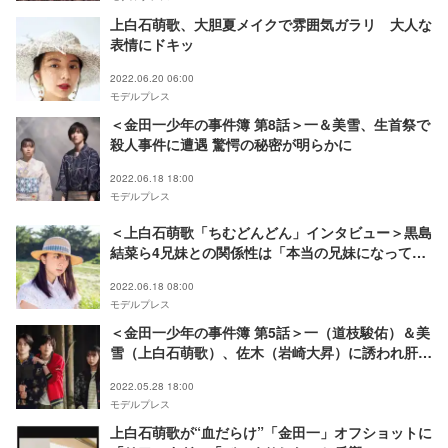
上白石萌歌、大胆夏メイクで雰囲気ガラリ 大人な
表情にドキッ
2022.06.20 06:00
モデルプレス
＜金田一少年の事件簿 第8話＞一＆美雪、生首祭で
殺人事件に遭遇 驚愕の秘密が明らかに
2022.06.18 18:00
モデルプレス
＜上白石萌歌「ちむどんどん」インタビュー＞黒島
結菜ら4兄妹との関係性は「本当の兄妹になってき
ています」歌手ならではの歌の魅せ方とは
2022.06.18 08:00
モデルプレス
＜金田一少年の事件簿 第5話＞一（道枝駿佑）＆美
雪（上白石萌歌）、佐木（岩崎大昇）に誘われ肝試
しへ 花子さんの亡霊の影に隠れた殺人犯とは？
2022.05.28 18:00
モデルプレス
上白石萌歌が“血だらけ”「金田一」オフショットに