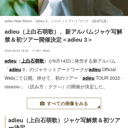
adieu New Album「adieu 3」ジャケットアートワーク （提供写真）
adieu（上白石萌歌）、新アルバムジャケ写解
禁＆初ツアー開催決定＜adieu 3＞
2022.08.03 18:00
17,801
views
adieu
（
上白石萌歌
）が9月14日に発売する新アルバム
「
adieu
3」のジャケットアートワークが
adieu
Official
Webにて公開。併せて、初のツアー「
adieu
TOUR 2022 -
coucou-」（読み方：クク―）の開催が決定した。
すべての画像をみる
adieu（上白石萌歌）ジャケ写解禁＆初ツア
ー決定