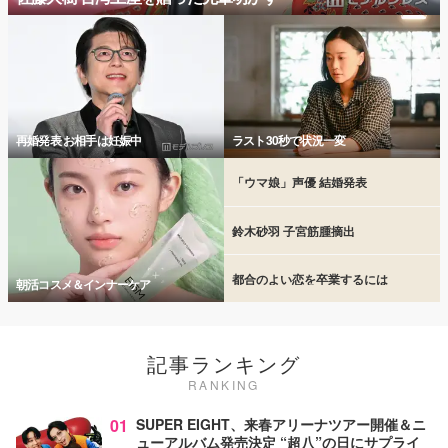
再婚発表 お相手は妊娠中
ラスト30秒で状況一変
「ウマ娘」声優 結婚発表
鈴木砂羽 子宮筋腫摘出
都合のよい恋を卒業するには
朝活コスメ＆インナーケア
記事ランキング
RANKING
01
SUPER EIGHT、来春アリーナツアー開催＆ニ
ューアルバム発売決定 “超八”の日にサプライ