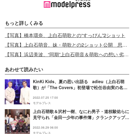
もっと詳しくみる
【写真】橋本環奈、上白石萌歌との“すっぴん”2ショット
【写真】上白石萌音、妹・萌歌との2ショット公開 思いをつづる
【写真】浜辺美波、“同期”上白石萌音＆萌歌への想い 劣等感抱いていた過去明かす
あわせて読みたい
KinKi Kids、夏の思い出語る adieu（上白石萌
歌）が「The Covers」初登場で松任谷由実の名曲
カバー
2022.07.25 17:00
モデルプレス
上白石萌歌＆沢村一樹、なにわ男子・道枝駿佑らに
見守られ「金田一少年の事件簿」クランクアップ
「何一つ心残りがない」
2022.06.29 06:00
モデルプレス