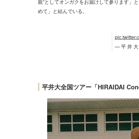
親”としてオンガクをお届けして参ります」
めて」と結んでいる。
pic.twitte
— 平 井 大 (
平井大全国ツアー「HIRAIDAI Conce