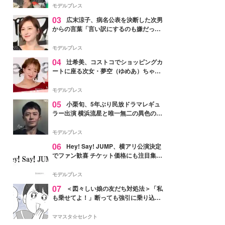
「かっこいい」と反響
モデルプレス
03
広末涼子、病名公表を決断した次男
からの言葉「言い訳にするのも嫌だっ
た」「言うべきか迷った」
モデルプレス
04
辻希美、コストコでショッピングカ
ートに座る次女・夢空（ゆめあ）ちゃん
の姿公開「乗りこなしてる感じが可愛す
ぎ」「成長を感じる」の声
モデルプレス
05
小栗旬、5年ぶり民放ドラマレギュ
ラー出演 横浜流星と唯一無二の異色のバ
ディで初共演【LOST10】
モデルプレス
06
Hey! Say! JUMP、横アリ公演決定
でファン歓喜 チケット価格にも注目集ま
る「激アツ」「平成に戻ったみたい」
モデルプレス
07
＜図々しい娘の友だち対処法＞「私
も乗せてよ！」断っても強引に乗り込ん
でくる友だち【第1話まんが】
ママスタ☆セレクト