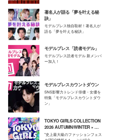
著名人が語る「夢を叶える秘
訣」
モデルプレス独自取材！著名人が
語る「夢を叶える秘訣」
モデルプレス「読者モデル」
モデルプレス読者モデル 新メンバ
ー加入！
モデルプレスカウントダウン
SNS影響力トレンド俳優・女優を
特集「モデルプレスカウントダウ
ン」
TOKYO GIRLS COLLECTION
2026 AUTUMN/WINTER × モ
デルプレス
"史上最大級のファッションフェス
タ"TGC情報をたっぷり紹介