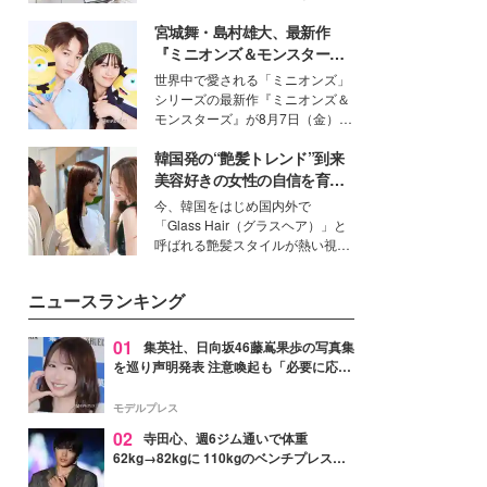
得る、株式会社オサレカンパニー
宮城舞・島村雄大、最新作
取締役兼クリエイティブディレク
ター・茅野しのぶ。一人ひとりの
『ミニオンズ＆モンスター
個性に寄り添い、魅力を引き出す
ズ』の魅力熱弁 ハチャメチャ
世界中で愛される「ミニオンズ」
衣装作りは、多くの女性たちに勇
だけじゃない“友情と絆”に感
シリーズの最新作『ミニオンズ＆
気と自信を与え続けている。
動
モンスターズ』が8月7日（金）に
公開。モデルプレスでは、“大のミ
韓国発の“艶髪トレンド”到来
ニオン好き”という共通点を持つモ
デルの宮城舞と島村雄大の特別対
美容好きの女性の自信を育む
談をお届け！それぞれの視点か
「ヘアケア事情」って？
今、韓国をはじめ国内外で
ら、今作ならではの魅力や予想外
「Glass Hair（グラスヘア）」と
の感動をもたらす奥深いストーリ
呼ばれる艶髪スタイルが熱い視線
ーについて熱く語り合ってもらっ
を集めています。メイクやファッ
た。
ションの完成度を高めるベースと
ニュースランキング
して、“髪そのものの美しさ”に改
めて注目する人が増えている様
子。今回は、そんな憧れの艶やか
01
集英社、日向坂46藤嶌果歩の写真集
な髪を日常で叶える、美容好きの
を巡り声明発表 注意喚起も「必要に応じ
女性たちのヘアケア事情を紹介し
て法的措置を含む対応を検討」
ます。
モデルプレス
02
寺田心、週6ジム通いで体重
62kg→82kgに 110kgのベンチプレス持
ち上げる姿披露「胸板の厚みすごい」