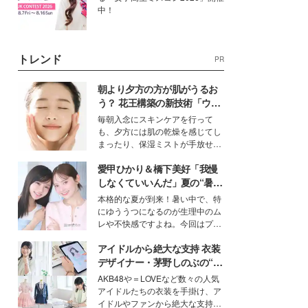
中！
トレンド
PR
朝より夕方の方が肌がうるお
う？ 花王構築の新技術「ウォ
ーターキャプチャリングスキ
毎朝入念にスキンケアを行って
ン（捕水肌）」がスキンケア
も、夕方には肌の乾燥を感じてし
の常識を変える予感
まったり、保湿ミストが手放せな
いという読者も多いのでは？そん
愛甲ひかり＆橋下美好「我慢
な美容の常識を大きく変える可能
性を秘めた、革新的な「Water
しなくていいんだ」夏の“暑さ
Capturing Skin（ウォーターキャ
対策”の新しい選択肢とは？
本格的な夏が到来！暑い中で、特
プチャリングスキン：捕水肌）」
にゆううつになるのが生理中のム
技術を、花王が構築した。
レや不快感ですよね。今回はプラ
イベートでも仲良しで旅行好きな
アイドルから絶大な支持 衣装
モデル・愛甲ひかりさんと橋下美
好さんを迎えて本音で女子会トー
デザイナー・茅野しのぶの“可
ク。猛暑のお出かけを快適に過ご
愛い”を作る美学＜「シチズン
AKB48や＝LOVEなど数々の人気
すヒントや、2人が感動した夏の
クロスシー」インタビュー＞
アイドルたちの衣装を手掛け、ア
生理の新常識にも迫りました。
イドルやファンから絶大な支持を