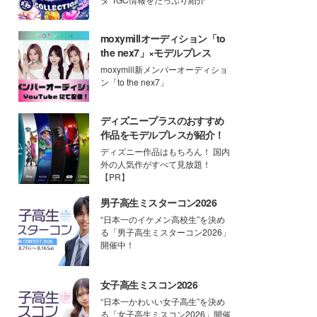
moxymillオーディション「to
the nex7」×モデルプレス
moxymill新メンバーオーディショ
ン「to the nex7」
ディズニープラスのおすすめ
作品をモデルプレスが紹介！
ディズニー作品はもちろん！ 国内
外の人気作がすべて見放題！
【PR】
男子高生ミスターコン2026
“日本一のイケメン高校生”を決め
る「男子高生ミスターコン2026」
開催中！
女子高生ミスコン2026
“日本一かわいい女子高生”を決め
る「女子高生ミスコン2026」開催