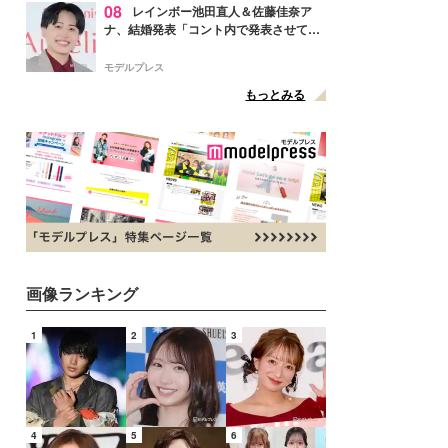
08
レインボー池田直人＆佐藤佳奈ア
ナ、結婚発表「コント内で発表させてい
ただきました」読売テレビ退社は生活拠
点変更のため
モデルプレス
もっとみる
画像ランキング
1
2
3
4
5
6