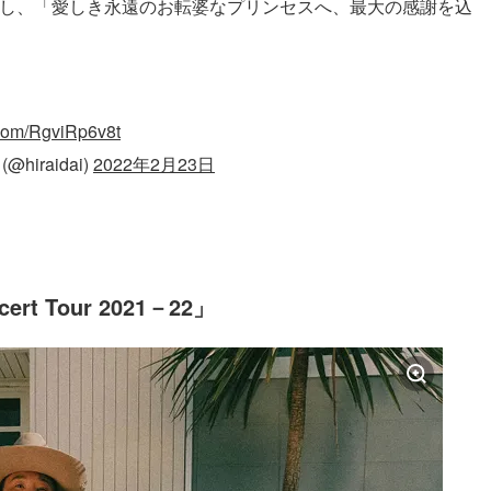
とし、「愛しき永遠のお転婆なプリンセスへ、最大の感謝を込
r.com/RgviRp6v8t
@hiraidai)
2022年2月23日
rt Tour 2021－22」