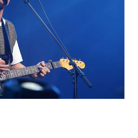
Loaded
:
87.03%