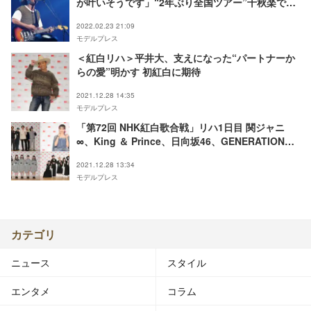
が叶いそうです」“2年ぶり全国ツアー”千秋楽でフ
ァンに報告
2022.02.23 21:09
モデルプレス
＜紅白リハ＞平井大、支えになった“パートナーか
らの愛”明かす 初紅白に期待
2021.12.28 14:35
モデルプレス
「第72回 NHK紅白歌合戦」リハ1日目 関ジャニ
∞、King ＆ Prince、日向坂46、GENERATIONS
ら豪華集結【写真特集】
2021.12.28 13:34
モデルプレス
カテゴリ
ニュース
スタイル
エンタメ
コラム