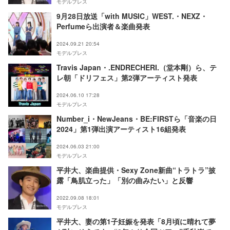
モデルプレス
9月28日放送「with MUSIC」WEST.・NEXZ・
Perfumeら出演者＆楽曲発表
2024.09.21 20:54
モデルプレス
Travis Japan・.ENDRECHERI.（堂本剛）ら、テ
レ朝「ドリフェス」第2弾アーティスト発表
2024.06.10 17:28
モデルプレス
Number_i・NewJeans・BE:FIRSTら「音楽の日
2024」第1弾出演アーティスト16組発表
2024.06.03 21:00
モデルプレス
平井大、楽曲提供・Sexy Zone新曲“トラトラ”披
露「鳥肌立った」「別の曲みたい」と反響
2022.09.08 18:01
モデルプレス
平井大、妻の第1子妊娠を発表「8月頃に晴れて夢