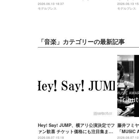
発 スーツで凛々しく登場
約12年続
2026.06.13 18:37
2026.06.13 15
モデルプレス
モデルプレス
ラル楽曲賞
「音楽」カテゴリーの最新記事
Hey! Say! JUMP、横アリ公演決定でフ
藤井フミヤ
ァン歓喜 チケット価格にも注目集まる
「MUSIC 
「激アツ」「平成に戻ったみたい」
気2公演、L
2026.08.07 15:18
2026.08.07 13