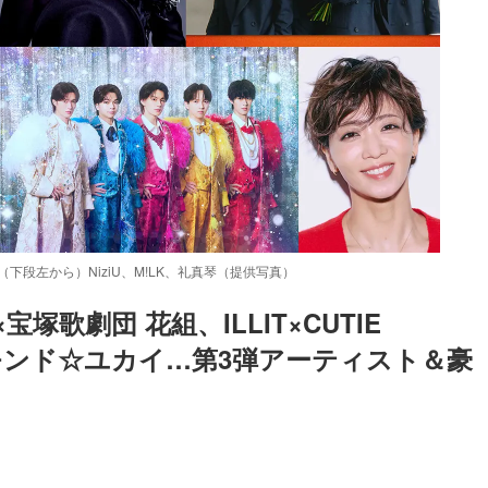
 （下段左から）NiziU、M!LK、礼真琴（提供写真）
×宝塚歌劇団 花組、ILLIT×CUTIE 
アモンド☆ユカイ…第3弾アーティスト＆豪
Loaded
:
87.03%