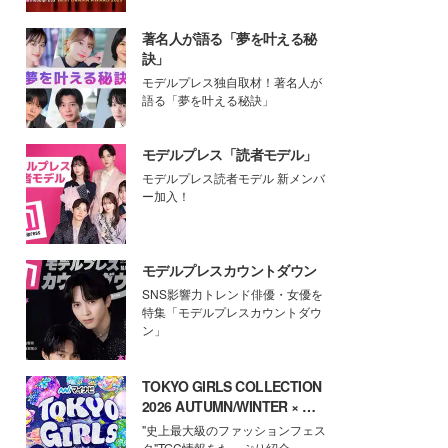
著名人が語る「夢を叶える秘
訣」
モデルプレス独自取材！著名人が
語る「夢を叶える秘訣」
モデルプレス「読者モデル」
モデルプレス読者モデル 新メンバ
ー加入！
モデルプレスカウントダウン
SNS影響力トレンド俳優・女優を
特集「モデルプレスカウントダウ
ン」
TOKYO GIRLS COLLECTION
2026 AUTUMN/WINTER × モ
デルプレス
"史上最大級のファッションフェス
タ"TGC情報をたっぷり紹介