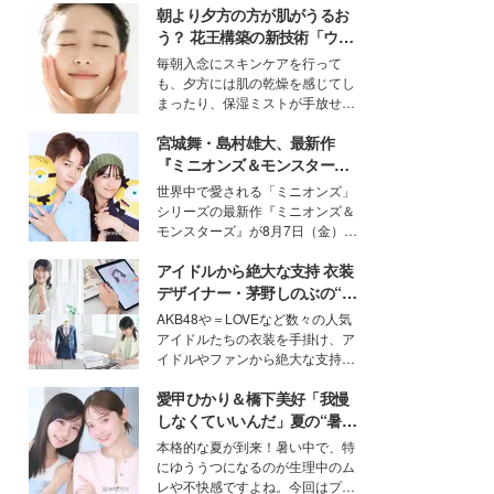
朝より夕方の方が肌がうるお
う？ 花王構築の新技術「ウォ
ーターキャプチャリングスキ
毎朝入念にスキンケアを行って
ン（捕水肌）」がスキンケア
も、夕方には肌の乾燥を感じてし
の常識を変える予感
まったり、保湿ミストが手放せな
いという読者も多いのでは？そん
宮城舞・島村雄大、最新作
な美容の常識を大きく変える可能
性を秘めた、革新的な「Water
『ミニオンズ＆モンスター
Capturing Skin（ウォーターキャ
ズ』の魅力熱弁 ハチャメチャ
世界中で愛される「ミニオンズ」
プチャリングスキン：捕水肌）」
だけじゃない“友情と絆”に感
シリーズの最新作『ミニオンズ＆
技術を、花王が構築した。
動
モンスターズ』が8月7日（金）に
公開。モデルプレスでは、“大のミ
アイドルから絶大な支持 衣装
ニオン好き”という共通点を持つモ
デルの宮城舞と島村雄大の特別対
デザイナー・茅野しのぶの“可
談をお届け！それぞれの視点か
愛い”を作る美学＜「シチズン
AKB48や＝LOVEなど数々の人気
ら、今作ならではの魅力や予想外
クロスシー」インタビュー＞
アイドルたちの衣装を手掛け、ア
の感動をもたらす奥深いストーリ
イドルやファンから絶大な支持を
ーについて熱く語り合ってもらっ
得る、株式会社オサレカンパニー
た。
愛甲ひかり＆橋下美好「我慢
取締役兼クリエイティブディレク
ター・茅野しのぶ。一人ひとりの
しなくていいんだ」夏の“暑さ
個性に寄り添い、魅力を引き出す
対策”の新しい選択肢とは？
本格的な夏が到来！暑い中で、特
衣装作りは、多くの女性たちに勇
にゆううつになるのが生理中のム
気と自信を与え続けている。
レや不快感ですよね。今回はプラ