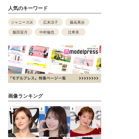
人気のキーワード
ジャニーズJr.
広末涼子
藤嶌果歩
飯田栞月
中村倫也
辻希美
画像ランキング
1
2
3