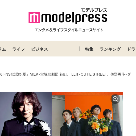
ラム
ライフ
ビジネス
特集
ランキング
ドラ
26 FNS歌謡祭 夏」M!LK×宝塚歌劇団 花組、ILLIT×CUTIE STREET、佐野勇斗×ダ