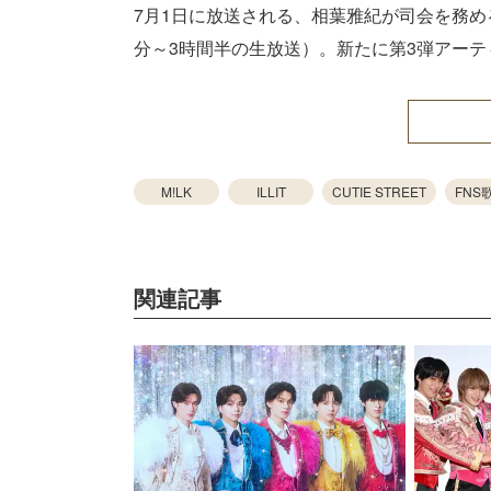
7月1日に放送される、相葉雅紀が司会を務めるフ
分～3時間半の生放送）。新たに第3弾アー
M!LK
ILLIT
CUTIE STREET
FNS
関連記事