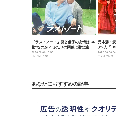
『ラストノート』葵と優子の友情は"本
元木湧・安
物"なのか？ ふたりの関係に潜む違和
ア9人「Th
感の正体
手描きセッ
2026.08.06 18:03
2026.08.06 04
ENTAME next
モデルプレス
に進んで夢
ポ】
あなたにおすすめの記事