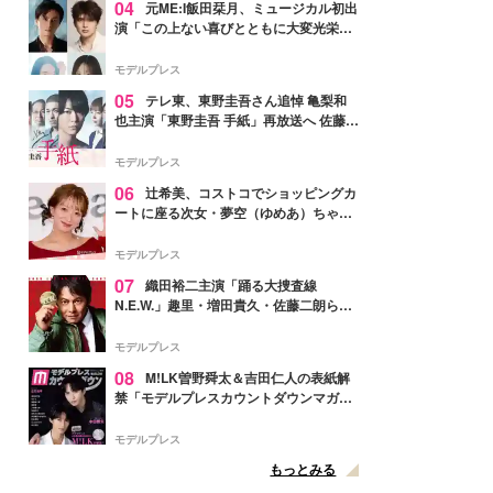
04
元ME:I飯田栞月、ミュージカル初出
演「この上ない喜びとともに大変光栄」
4年ぶり上演「ファントム」城田優らキ
ャスト発表
モデルプレス
05
テレ東、東野圭吾さん追悼 亀梨和
也主演「東野圭吾 手紙」再放送へ 佐藤隆
太・本田翼・中村倫也ら出演
モデルプレス
06
辻希美、コストコでショッピングカ
ートに座る次女・夢空（ゆめあ）ちゃん
の姿公開「乗りこなしてる感じが可愛す
ぎ」「成長を感じる」の声
モデルプレス
07
織田裕二主演「踊る大捜査線
N.E.W.」趣里・増田貴久・佐藤二朗ら新
メンバー紹介映像解禁 各キャラクター象
徴する“謎のキーワード”も
モデルプレス
08
M!LK曽野舜太＆吉田仁人の表紙解
禁「モデルプレスカウントダウンマガジ
ン」巻頭に登場
モデルプレス
もっとみる