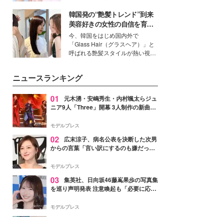
イベートでも仲良しで旅行好きな
韓国発の“艶髪トレンド”到来
モデル・愛甲ひかりさんと橋下美
好さんを迎えて本音で女子会トー
美容好きの女性の自信を育む
ク。猛暑のお出かけを快適に過ご
「ヘアケア事情」って？
今、韓国をはじめ国内外で
すヒントや、2人が感動した夏の
「Glass Hair（グラスヘア）」と
生理の新常識にも迫りました。
呼ばれる艶髪スタイルが熱い視線
を集めています。メイクやファッ
ションの完成度を高めるベースと
ニュースランキング
して、“髪そのものの美しさ”に改
めて注目する人が増えている様
子。今回は、そんな憧れの艶やか
01
元木湧・安嶋秀生・内村颯太らジュ
な髪を日常で叶える、美容好きの
ニア9人「Three」開幕 3人制作の新曲＆
女性たちのヘアケア事情を紹介し
手描きセットに込めた想い「もっと前に
ます。
進んで夢を掴みたい」【ゲネプロレポ】
モデルプレス
02
広末涼子、病名公表を決断した次男
からの言葉「言い訳にするのも嫌だっ
た」「言うべきか迷った」
モデルプレス
03
集英社、日向坂46藤嶌果歩の写真集
を巡り声明発表 注意喚起も「必要に応じ
て法的措置を含む対応を検討」
モデルプレス