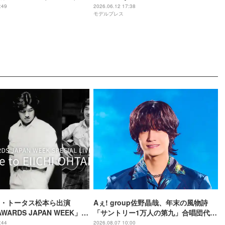
けてきた活動回顧 最優秀バイ
:49
2026.06.12 17:38
モデルプレス
受賞
・トータス松本ら出演
Aぇ! group佐野晶哉、年末の風物詩
AWARDS JAPAN WEEK」人
「サントリー1万人の第九」合唱団代表
eminoで配信決定
に就任 3か月のレッスン経て本番に臨
:44
2026.08.07 10:00