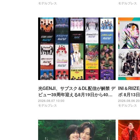
モデルプレス
モデルプレス
光GENJI、サブスク＆DL配信が解禁 デ
INI＆RI
ビュー39周年迎える8月19日から40周
ボ 8月1
年まで1年かけてリリース当時の日付に
アーティス
2026.08.07 10:00
2026.08.06 20
モデルプレス
モデルプレス
順次配信予定