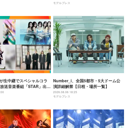
モデルプレス
む
IZEが生中継でスペシャルコラ
Number_i、全国5都市・5大ドーム公
3日放送音楽番組「STAR」出演
演詳細解禁【日程・場所一覧】
ト発表
:00
2026.08.06 18:25
モデルプレス