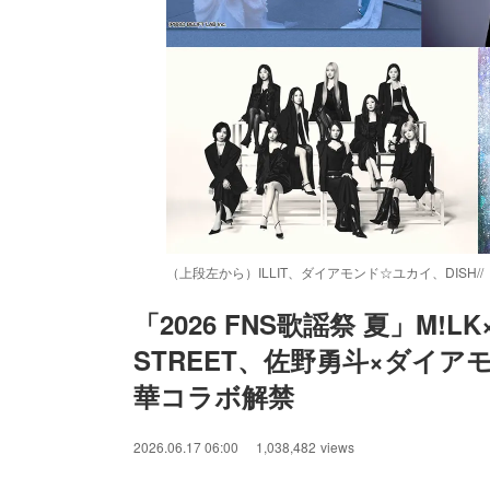
（上段左から）ILLIT、ダイアモンド☆ユカイ、DISH//
「2026 FNS歌謡祭 夏」M!LK
STREET、佐野勇斗×ダイ
/
Unmute
華コラボ解禁
2026.06.17 06:00
1,038,482
views