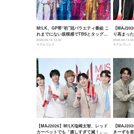
M!LK、GP帯“初”冠バラエティ番組 こ
【MAJ20
れまでにない規模感でTBSとタッグ
り高まった
【M!LKの爆裂ミッション】
界を元気に
2026.06.16 12:00
2026.06.14 00
モデルプレス
モデルプレス
【MAJ2026】M!LK塩崎太智、レッド
【MAJ20
カーペットでも「嬉しすぎて滅！」連
きーずを喜