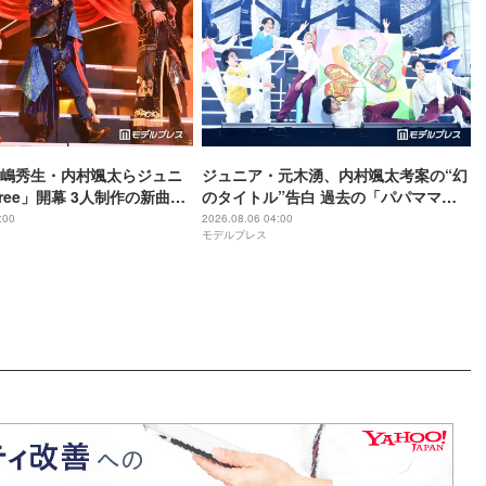
嶋秀生・内村颯太らジュニ
ジュニア・元木湧、内村颯太考案の“幻
ree」開幕 3人制作の新曲＆
のタイトル”告白 過去の「パパママ一
トに込めた想い「もっと前
番」を例に「颯太の作戦は成功」
:00
2026.08.06 04:00
モデルプレス
を掴みたい」【ゲネプロレ
【Three】