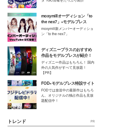
moxymillオーディション「to
the nex7」×モデルプレス
moxymill新メンバーオーディショ
ン「to the nex7」
ディズニープラスのおすすめ
作品をモデルプレスが紹介！
ディズニー作品はもちろん！ 国内
外の人気作がすべて見放題！
【PR】
FOD×モデルプレス特設サイト
FODでは放送中の最新作はもちろ
ん、オリジナルの独占作品も見放
題配信中！
トレンド
PR