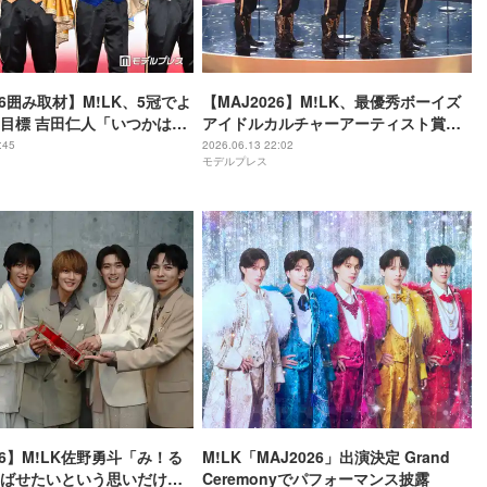
26囲み取材】M!LK、5冠でよ
【MAJ2026】M!LK、最優秀ボーイズ
目標 吉田仁人「いつかは世
アイドルカルチャーアーティスト賞受
」“滅”ポーズ巡り笑い誘う
賞「これからも日本中をもっともっと
:45
2026.06.13 22:02
モデルプレス
元気にできるように精進します」
26】M!LK佐野勇斗「み！る
M!LK「MAJ2026」出演決定 Grand
ばせたいという思いだけ」
Ceremonyでパフォーマンス披露