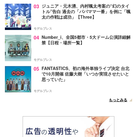
03
ジュニア・元木湧、内村颯太考案の“幻のタイ
トル”告白 過去の「パパママ一番」を例に「颯
太の作戦は成功」【Three】
モデルプレス
04
Number_i、全国5都市・5大ドーム公演詳細解
禁【日程・場所一覧】
モデルプレス
05
FANTASTICS、初の海外単独ライブ決定 台北
で10月開催 佐藤大樹「いつか実現させたいと
思っていた」
モデルプレス
もっとみる