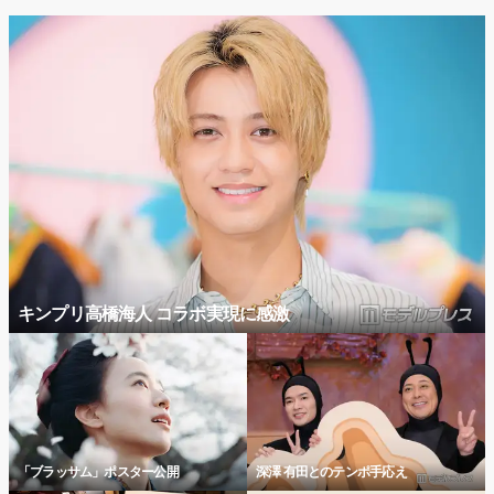
キンプリ高橋海人 コラボ実現に感激
「ブラッサム」ポスター公開
深澤 有田とのテンポ手応え