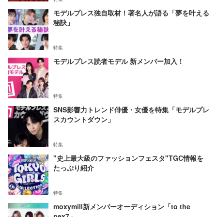
モデルプレス独自取材！著名人が語る「夢を叶える
秘訣」
特集
モデルプレス読者モデル 新メンバー加入！
特集
SNS影響力トレンド俳優・女優を特集「モデルプレ
スカウントダウン」
特集
"史上最大級のファッションフェスタ"TGC情報を
たっぷり紹介
特集
moxymill新メンバーオーディション「to the
nex7」