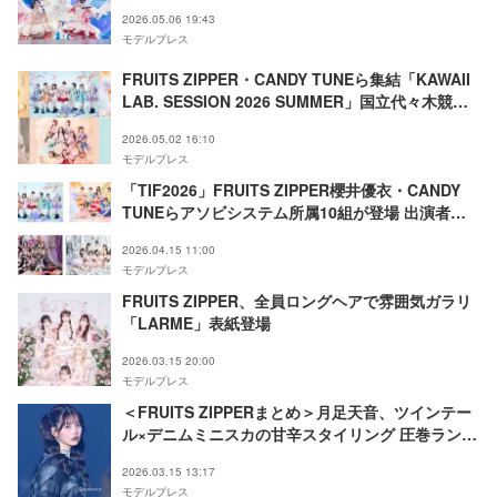
ツアー決定
2026.05.06 19:43
モデルプレス
FRUITS ZIPPER・CANDY TUNEら集結「KAWAII
LAB. SESSION 2026 SUMMER」国立代々木競技
場第一体育館で2DAYS開催決定
2026.05.02 16:10
モデルプレス
「TIF2026」FRUITS ZIPPER櫻井優衣・CANDY
TUNEらアソビシステム所属10組が登場 出演者第3
弾発表
2026.04.15 11:00
モデルプレス
FRUITS ZIPPER、全員ロングヘアで雰囲気ガラリ
「LARME」表紙登場
2026.03.15 20:00
モデルプレス
＜FRUITS ZIPPERまとめ＞月足天音、ツインテー
ル×デニムミニスカの甘辛スタイリング 圧巻ランウ
ェイに視線釘付け【IDOL RUNWAY COLLECTION
2026.03.15 13:17
2026】
モデルプレス