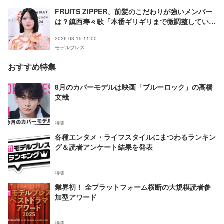
FRUITS ZIPPER、前髪のこだわりが強いメンバー
は？鎮西寿々歌「本番ギリギリまで微調整している
印象が」
2026.03.15 11:00
モデルプレス
おすすめ特集
8月のカバーモデルは映画「ブルーロック」の高橋
文哉
特集
各種エンタメ・ライフスタイルにまつわるランキン
グ＆読者アンケート結果を発表
特集
業界初！ 全プラットフォーム横断の大規模読者参
加型アワード
特集