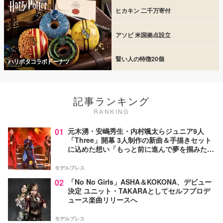
ヒカキン 二千万寄付
アソビ 米国拠点設立
賢い人の特徴20個
ハリポタコラボドーナツ
記事ランキング
RANKING
01
元木湧・安嶋秀生・内村颯太らジュニア9人
「Three」開幕 3人制作の新曲＆手描きセット
に込めた想い「もっと前に進んで夢を掴みた
い」【ゲネプロレポ】
モデルプレス
02
「No No Girls」ASHA＆KOKONA、デビュー
決定 ユニット・TAKARAとしてセルフプロデ
ュース楽曲リリースへ
モデルプレス