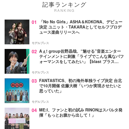
記事ランキング
RANKING
01
「No No Girls」ASHA＆KOKONA、デビュー
決定 ユニット・TAKARAとしてセルフプロデ
ュース楽曲リリースへ
モデルプレス
02
Aぇ! group佐野晶哉、“魅せる”音楽エンター
テインメントに刺激「ライブでこんな風なパフ
ォーマンスをしてみたい」【blast ブラス
ト！】
モデルプレス
03
FANTASTICS、初の海外単独ライブ決定 台北
で10月開催 佐藤大樹「いつか実現させたいと
思っていた」
モデルプレス
04
ME:I、ファンと初の試み RINONはスパルタ発
揮「もっとお腹から出して！」