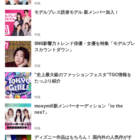
特集
モデルプレス読者モデル 新メンバー加入！
特集
SNS影響力トレンド俳優・女優を特集「モデルプレ
スカウントダウン」
特集
"史上最大級のファッションフェスタ"TGC情報を
たっぷり紹介
特集
moxymill新メンバーオーディション「to the
nex7」
特集
ディズニー作品はもちろん！ 国内外の人気作がす