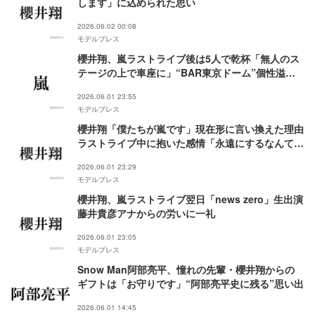
します」に込められた思い
2026.06.02 00:08
モデルプレス
櫻井翔、嵐ラストライブ後は5人で乾杯「無人のス
テージの上で車座に」“BAR東京ドーム”個性溢れ
る自撮り秘話も
2026.06.01 23:55
モデルプレス
櫻井翔「僕たちが嵐です」現在形に言い換えた理由
ラストライブ中に抱いた感情「永遠にするなんてい
うと大げさですけど」
2026.06.01 23:29
モデルプレス
櫻井翔、嵐ラストライブ翌日「news zero」生出演
藤井貴彦アナからの労いに一礼
2026.06.01 23:05
モデルプレス
Snow Man阿部亮平、憧れの先輩・櫻井翔からの
ギフトは「お守りです」“阿部亮平史に残る”思い出
2026.06.01 14:45