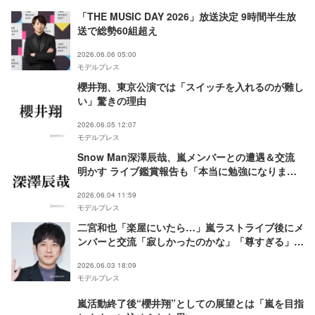
「THE MUSIC DAY 2026」放送決定 9時間半生放
送で総勢60組超え
2026.06.06 05:00
モデルプレス
櫻井翔、東京公演では「スイッチを入れるのが難し
い」驚きの理由
2026.06.05 12:07
モデルプレス
Snow Man深澤辰哉、嵐メンバーとの遭遇＆交流
明かす ライブ鑑賞報告も「本当に勉強になりまし
た」
2026.06.04 11:59
モデルプレス
二宮和也「楽屋にいたら…」嵐ラストライブ後にメ
ンバーと交流「寂しかったのかな」「尊すぎる」と
反響相次ぐ
2026.06.03 18:09
モデルプレス
嵐活動終了後“櫻井翔”としての展望とは「嵐を目指