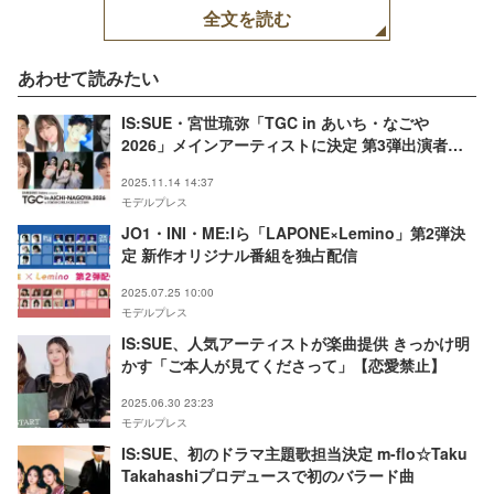
全文を読む
あわせて読みたい
IS:SUE・宮世琉弥「TGC in あいち・なごや
2026」メインアーティストに決定 第3弾出演者・
MC解禁
2025.11.14 14:37
モデルプレス
JO1・INI・ME:Iら「LAPONE×Lemino」第2弾決
定 新作オリジナル番組を独占配信
2025.07.25 10:00
モデルプレス
IS:SUE、人気アーティストが楽曲提供 きっかけ明
かす「ご本人が見てくださって」【恋愛禁止】
2025.06.30 23:23
モデルプレス
IS:SUE、初のドラマ主題歌担当決定 m-flo☆Taku
Takahashiプロデュースで初のバラード曲