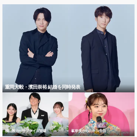
重岡大毅・濱田崇裕 結婚を同時発表
福山雅治がサプライズ登場
峯岸 夫からのキス告白