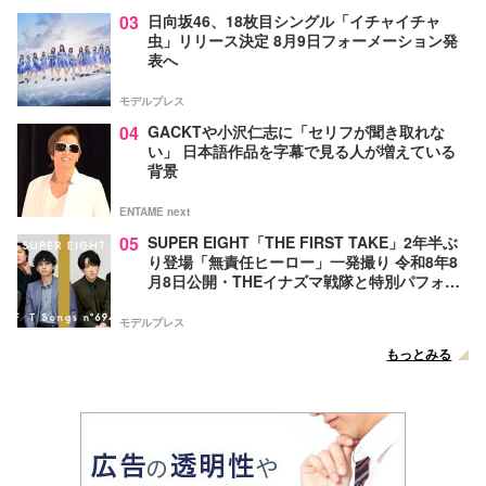
03
日向坂46、18枚目シングル「イチャイチャ
虫」リリース決定 8月9日フォーメーション発
表へ
モデルプレス
04
GACKTや小沢仁志に「セリフが聞き取れな
い」 日本語作品を字幕で見る人が増えている
背景
ENTAME next
05
SUPER EIGHT「THE FIRST TAKE」2年半ぶ
り登場「無責任ヒーロー」一発撮り 令和8年8
月8日公開・THEイナズマ戦隊と特別パフォー
マンス
モデルプレス
もっとみる