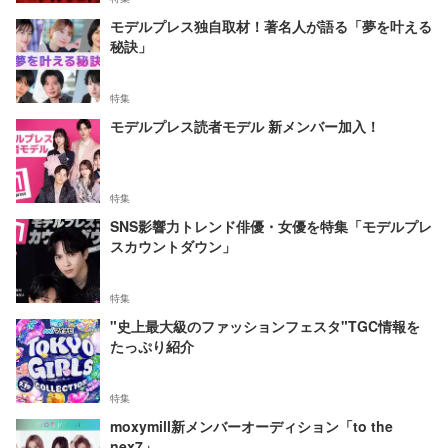
モデルプレス独自取材！著名人が語る「夢を叶える
秘訣」
特集
モデルプレス読者モデル 新メンバー加入！
特集
SNS影響力トレンド俳優・女優を特集「モデルプレ
スカウントダウン」
特集
"史上最大級のファッションフェスタ"TGC情報を
たっぷり紹介
特集
moxymill新メンバーオーディション「to the
nex7」