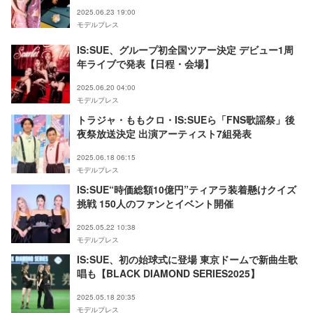
2025.06.23 19:00
モデルプレス
IS:SUE、グループ初全国ツアー決定 デビュー1周
年ライブで発表【日程・会場】
2025.06.20 04:00
モデルプレス
トラジャ・ももクロ・IS:SUEら「FNS歌謡祭」後
夜祭放送決定 出演アーティスト7組発表
2025.06.18 06:15
モデルプレス
IS:SUE“時価総額10億円”ティアラ装着懸けクイズ
挑戦 150人のファンとイベント開催
2025.05.22 10:38
モデルプレス
IS:SUE、初の始球式に登場 東京ドームで新曲生歌
唱も【BLACK DIAMOND SERIES2025】
2025.05.18 20:35
モデルプレス