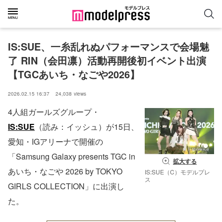
IS:SUE、一糸乱れぬパフォーマンスで会場魅
了 RIN（会田凛）活動再開後初イベント出演
【TGCあいち・なごや2026】
2026.02.15 16:37
24,038
views
4人組ガールズグループ・
IS:SUE
（読み：イッシュ）が15日、
愛知・IGアリーナで開催の
「Samsung Galaxy presents TGC in
拡大する
あいち・なごや 2026 by TOKYO
IS:SUE（C）モデルプレ
ス
GIRLS COLLECTION」に出演し
た。