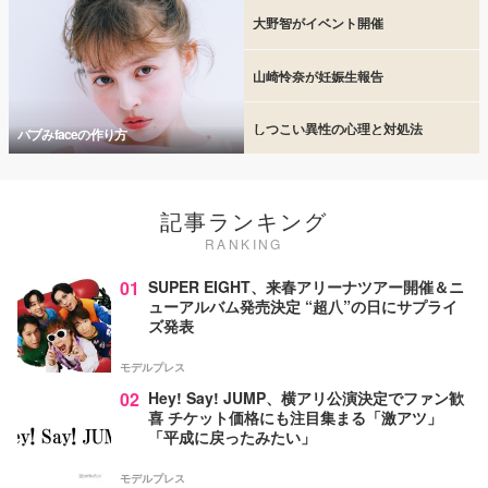
大野智がイベント開催
山崎怜奈が妊娠生報告
しつこい異性の心理と対処法
バブみfaceの作り方
記事ランキング
RANKING
01
SUPER EIGHT、来春アリーナツアー開催＆ニ
ューアルバム発売決定 “超八”の日にサプライ
ズ発表
モデルプレス
02
Hey! Say! JUMP、横アリ公演決定でファン歓
喜 チケット価格にも注目集まる「激アツ」
「平成に戻ったみたい」
モデルプレス