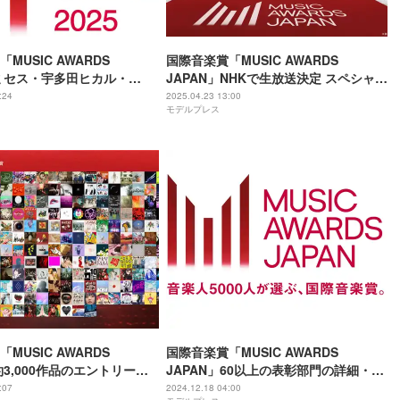
MUSIC AWARDS
国際音楽賞「MUSIC AWARDS
」ミセス・宇多田ヒカル・
JAPAN」NHKで生放送決定 スペシャル
BIら8組、パフォーマンス決定
パフォーマンスも披露
:24
2025.04.23 13:00
モデルプレス
MUSIC AWARDS
国際音楽賞「MUSIC AWARDS
約3,000作品のエントリー作
JAPAN」60以上の表彰部門の詳細・投
ンボルアーティストも決定
票方法など発表
:07
2024.12.18 04:00