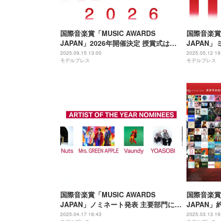
国際音楽賞「MUSIC AWARDS
国際音楽賞「
JAPAN」2026年開催決定 授賞式は
JAPAN
TOYOTA ARENA TOKYOにて実施
YOASO
2025.09.15 13:00
2025.05.12 19
モデルプレス
モデルプレス
国際音楽賞「MUSIC AWARDS
国際音楽賞「
JAPAN」ノミネート発表 主要部門にミ
JAPAN」
セス・YOASOBIら【各部門5作品一
品発表 シ
2025.04.17 16:43
2025.03.13 19