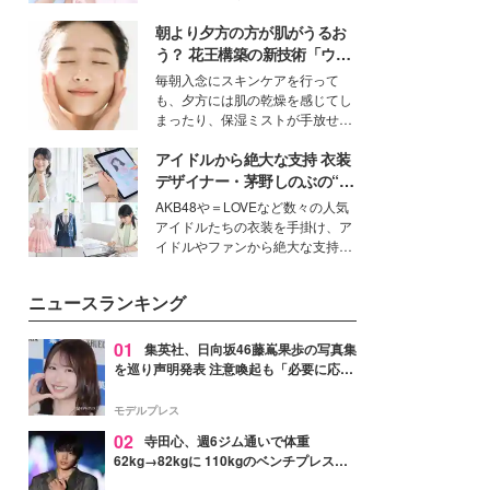
女性たちのヘアケア事情を紹介し
イベートでも仲良しで旅行好きな
ます。
朝より夕方の方が肌がうるお
モデル・愛甲ひかりさんと橋下美
好さんを迎えて本音で女子会トー
う？ 花王構築の新技術「ウォ
ク。猛暑のお出かけを快適に過ご
ーターキャプチャリングスキ
毎朝入念にスキンケアを行って
すヒントや、2人が感動した夏の
ン（捕水肌）」がスキンケア
も、夕方には肌の乾燥を感じてし
生理の新常識にも迫りました。
の常識を変える予感
まったり、保湿ミストが手放せな
いという読者も多いのでは？そん
アイドルから絶大な支持 衣装
な美容の常識を大きく変える可能
性を秘めた、革新的な「Water
デザイナー・茅野しのぶの“可
Capturing Skin（ウォーターキャ
愛い”を作る美学＜「シチズン
AKB48や＝LOVEなど数々の人気
プチャリングスキン：捕水肌）」
クロスシー」インタビュー＞
アイドルたちの衣装を手掛け、ア
技術を、花王が構築した。
イドルやファンから絶大な支持を
得る、株式会社オサレカンパニー
取締役兼クリエイティブディレク
ニュースランキング
ター・茅野しのぶ。一人ひとりの
個性に寄り添い、魅力を引き出す
衣装作りは、多くの女性たちに勇
01
集英社、日向坂46藤嶌果歩の写真集
気と自信を与え続けている。
を巡り声明発表 注意喚起も「必要に応じ
て法的措置を含む対応を検討」
モデルプレス
02
寺田心、週6ジム通いで体重
62kg→82kgに 110kgのベンチプレス持
ち上げる姿披露「胸板の厚みすごい」