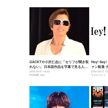
GACKTや小沢仁志に「セリフが聞き取
Hey! S
れない」 日本語作品を字幕で見る人が
ァン歓喜 
増えている背景
「激アツ」
2026.08.07 18:03
2026.08.07 15
ENTAME next
モデルプレス