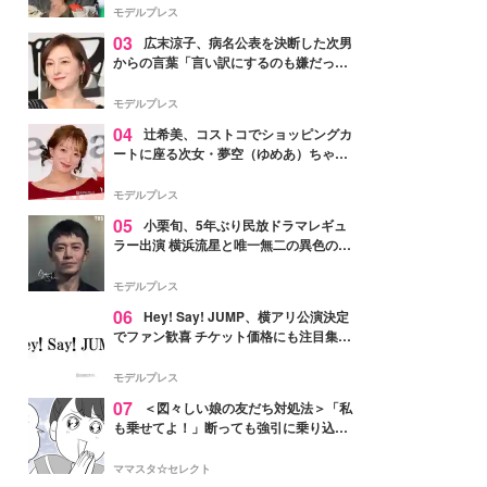
「かっこいい」と反響
モデルプレス
03
広末涼子、病名公表を決断した次男
からの言葉「言い訳にするのも嫌だっ
た」「言うべきか迷った」
モデルプレス
04
辻希美、コストコでショッピングカ
ートに座る次女・夢空（ゆめあ）ちゃん
の姿公開「乗りこなしてる感じが可愛す
ぎ」「成長を感じる」の声
モデルプレス
05
小栗旬、5年ぶり民放ドラマレギュ
ラー出演 横浜流星と唯一無二の異色のバ
ディで初共演【LOST10】
モデルプレス
06
Hey! Say! JUMP、横アリ公演決定
でファン歓喜 チケット価格にも注目集ま
る「激アツ」「平成に戻ったみたい」
モデルプレス
07
＜図々しい娘の友だち対処法＞「私
も乗せてよ！」断っても強引に乗り込ん
でくる友だち【第1話まんが】
ママスタ☆セレクト