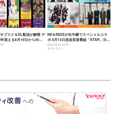
I、サブスク＆DL配信が解禁 デ
INI＆RIIZEが生中継でスペシャルコラ
周年迎える8月19日から40周
ボ 8月13日放送音楽番組「STAR」出演
かけてリリース当時の日付に
アーティスト発表
:00
2026.08.06 20:00
モデルプレス
定