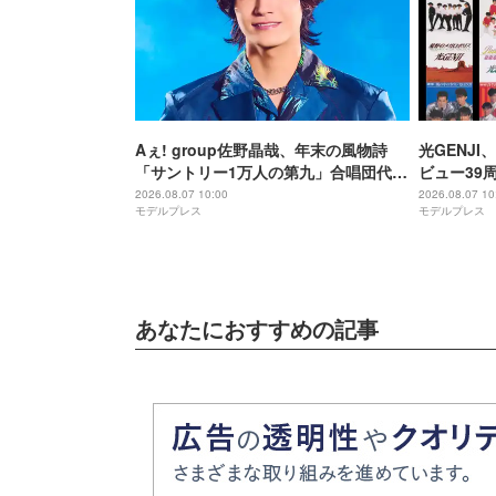
Aぇ! group佐野晶哉、年末の風物詩
光GENJ
「サントリー1万人の第九」合唱団代表
ビュー39
に就任 3か月のレッスン経て本番に臨
年まで1年
2026.08.07 10:00
2026.08.07 10
モデルプレス
モデルプレス
む
順次配信予
あなたにおすすめの記事