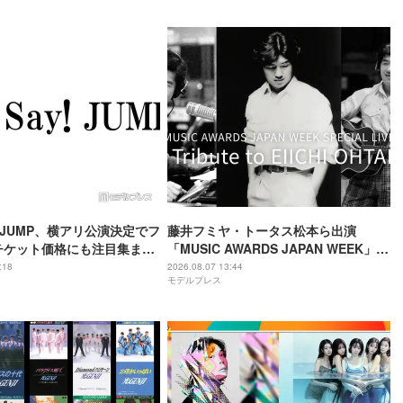
ay! JUMP、横アリ公演決定でフ
藤井フミヤ・トータス松本ら出演
チケット価格にも注目集まる
「MUSIC AWARDS JAPAN WEEK」人
「平成に戻ったみたい」
気2公演、Leminoで配信決定
:18
2026.08.07 13:44
モデルプレス