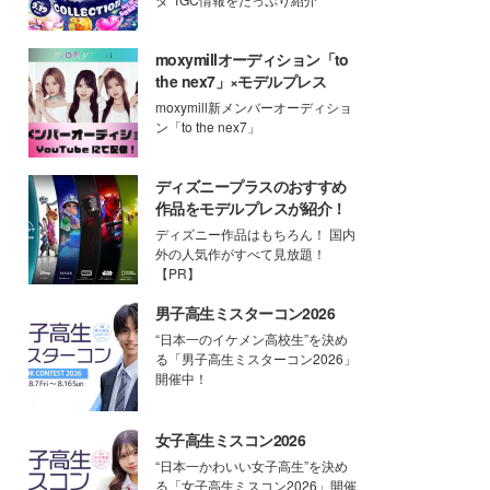
moxymillオーディション「to
the nex7」×モデルプレス
moxymill新メンバーオーディショ
ン「to the nex7」
ディズニープラスのおすすめ
作品をモデルプレスが紹介！
ディズニー作品はもちろん！ 国内
外の人気作がすべて見放題！
【PR】
男子高生ミスターコン2026
“日本一のイケメン高校生”を決め
る「男子高生ミスターコン2026」
開催中！
女子高生ミスコン2026
“日本一かわいい女子高生”を決め
る「女子高生ミスコン2026」開催