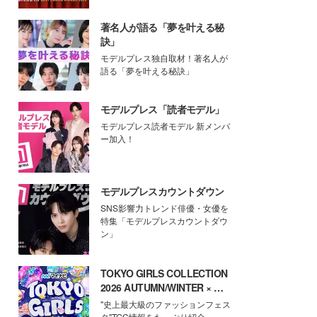
著名人が語る「夢を叶える秘
訣」
モデルプレス独自取材！著名人が
語る「夢を叶える秘訣」
モデルプレス「読者モデル」
モデルプレス読者モデル 新メンバ
ー加入！
モデルプレスカウントダウン
SNS影響力トレンド俳優・女優を
特集「モデルプレスカウントダウ
ン」
TOKYO GIRLS COLLECTION
2026 AUTUMN/WINTER × モ
デルプレス
"史上最大級のファッションフェス
タ"TGC情報をたっぷり紹介