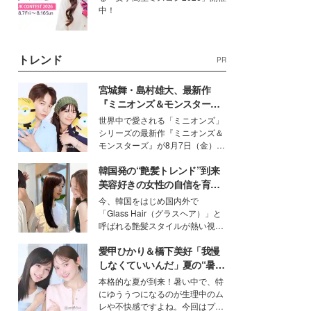
中！
トレンド
PR
宮城舞・島村雄大、最新作
『ミニオンズ＆モンスター
ズ』の魅力熱弁 ハチャメチャ
世界中で愛される「ミニオンズ」
だけじゃない“友情と絆”に感
シリーズの最新作『ミニオンズ＆
動
モンスターズ』が8月7日（金）に
公開。モデルプレスでは、“大のミ
韓国発の“艶髪トレンド”到来
ニオン好き”という共通点を持つモ
デルの宮城舞と島村雄大の特別対
美容好きの女性の自信を育む
談をお届け！それぞれの視点か
「ヘアケア事情」って？
今、韓国をはじめ国内外で
ら、今作ならではの魅力や予想外
「Glass Hair（グラスヘア）」と
の感動をもたらす奥深いストーリ
呼ばれる艶髪スタイルが熱い視線
ーについて熱く語り合ってもらっ
を集めています。メイクやファッ
た。
愛甲ひかり＆橋下美好「我慢
ションの完成度を高めるベースと
して、“髪そのものの美しさ”に改
しなくていいんだ」夏の“暑さ
めて注目する人が増えている様
対策”の新しい選択肢とは？
本格的な夏が到来！暑い中で、特
子。今回は、そんな憧れの艶やか
にゆううつになるのが生理中のム
な髪を日常で叶える、美容好きの
レや不快感ですよね。今回はプラ