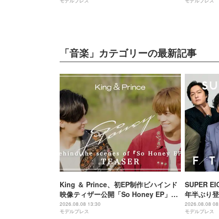
モデルプレス
モデルプレス
覧】
「音楽」カテゴリーの最新記事
King ＆ Prince、初EP制作ビハインド
SUPER EI
映像ティザー公開「So Honey EP」初
年半ぶり登
回限定盤B収録
撮り 令和
2026.08.08 13:30
2026.08.08 08
モデルプレス
モデルプレス
マ戦隊と特