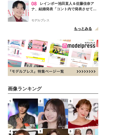
08
レインボー池田直人＆佐藤佳奈ア
ナ、結婚発表「コント内で発表させてい
ただきました」読売テレビ退社は生活拠
点変更のため
モデルプレス
もっとみる
画像ランキング
1
2
3
4
5
6