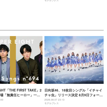
モデルプレス
GHT「THE FIRST TAKE」2
日向坂46、18枚目シングル「イチャイ
場「無責任ヒーロー」一発
チャ虫」リリース決定 8月9日フォーメ
8年8月8日公開・THEイナズ
ーション発表へ
:00
2026.08.07 23:13
モデルプレス
別パフォーマンス