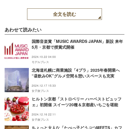
全文を読む
あわせて読みたい
国際音楽賞「MUSIC AWARDS JAPAN」新設 来年
5月・京都で授賞式開催
2024.10.22 04:00
モデルプレス
北海道札幌に商業施設「4プラ」2025年春開業へ
“昼飲みOK”グルメ空間＆憩いスペースも充実
2024.12.17 15:33
女子旅プレス
ヒルトン京都「ストロベリー ハーベストビュッフ
ェ」初開催 スイーツ20種＆京都産いちごを堪能
2024.12.16 22:11
女子旅プレス
ちょっと大人な「たべっ子どうぶつMEETS」カフ