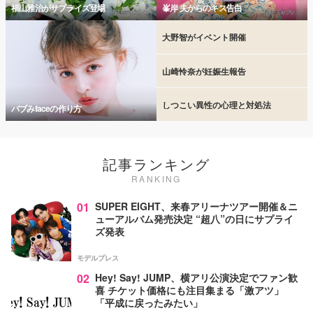
福山雅治がサプライズ登場
峯岸 夫からのキス告白
大野智がイベント開催
山崎怜奈が妊娠生報告
しつこい異性の心理と対処法
バブみfaceの作り方
記事ランキング
RANKING
01
SUPER EIGHT、来春アリーナツアー開催＆ニ
ューアルバム発売決定 “超八”の日にサプライ
ズ発表
モデルプレス
02
Hey! Say! JUMP、横アリ公演決定でファン歓
喜 チケット価格にも注目集まる「激アツ」
「平成に戻ったみたい」