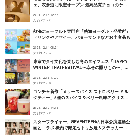
ェ、表参道に限定オープン 最高品質チョコのケー
キやショコラセットなど
2024.12.15 12:56
女子旅プレス
熱海にヨーグルト専門店「熱海ヨーグルト発酵所」
ドリンクやアサイー、バターサンドなどお土産品も
2024.12.14 08:24
女子旅プレス
東京でタイ文化を楽しむ冬のタイフェス「HAPPY
WINTER THAI FESTIVAL〜幸せの贈りもの〜」が
開催
2024.12.13 17:00
女子旅プレス
ゴンチャ新作「メリースパイス ストロベリー ミル
クティー」5種のスパイス＆ベリー風味のクリスマ
スティー
2024.12.13 14:16
女子旅プレス
スターフライヤー、SEVENTEENの日本公演連動企
画とコラボ 機内で限定セトリ放送＆ステッカー配
布