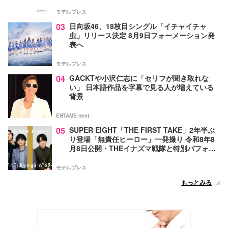
モデルプレス
03
日向坂46、18枚目シングル「イチャイチャ
虫」リリース決定 8月9日フォーメーション発
表へ
モデルプレス
04
GACKTや小沢仁志に「セリフが聞き取れな
い」 日本語作品を字幕で見る人が増えている
背景
ENTAME next
05
SUPER EIGHT「THE FIRST TAKE」2年半ぶ
り登場「無責任ヒーロー」一発撮り 令和8年8
月8日公開・THEイナズマ戦隊と特別パフォー
マンス
モデルプレス
もっとみる