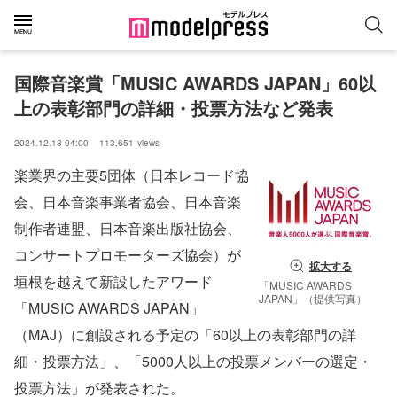
国際音楽賞「MUSIC AWARDS JAPAN」60以
上の表彰部門の詳細・投票方法など発表
2024.12.18 04:00
113,651
views
楽業界の主要5団体（日本レコード協
会、日本音楽事業者協会、日本音楽
制作者連盟、日本音楽出版社協会、
コンサートプロモーターズ協会）が
拡大する
垣根を越えて新設したアワード
「MUSIC AWARDS
JAPAN」（提供写真）
「MUSIC AWARDS JAPAN」
（MAJ）に創設される予定の「60以上の表彰部門の詳
細・投票方法」、「5000人以上の投票メンバーの選定・
投票方法」が発表された。