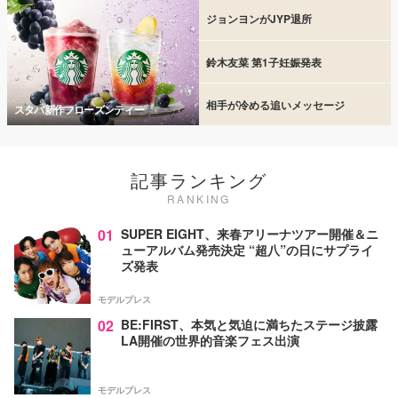
ジョンヨンがJYP退所
鈴木友菜 第1子妊娠発表
相手が冷める追いメッセージ
スタバ新作フローズンティー
記事ランキング
RANKING
01
SUPER EIGHT、来春アリーナツアー開催＆ニ
ューアルバム発売決定 “超八”の日にサプライ
ズ発表
モデルプレス
02
BE:FIRST、本気と気迫に満ちたステージ披露
LA開催の世界的音楽フェス出演
モデルプレス