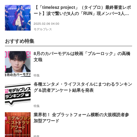
【「timelesz project」（タイプロ）最終審査レポ
ート】涙で繋いだ8人の「RUN」現メンバー3人と
のパフォーマンスも「みんなでリスペクトを持っ
2025.02.06 04:00
て」＜ネタバレあり＞
モデルプレス
おすすめ特集
8月のカバーモデルは映画「ブルーロック」の高橋
文哉
特集
各種エンタメ・ライフスタイルにまつわるランキン
グ＆読者アンケート結果を発表
特集
業界初！ 全プラットフォーム横断の大規模読者参
加型アワード
特集