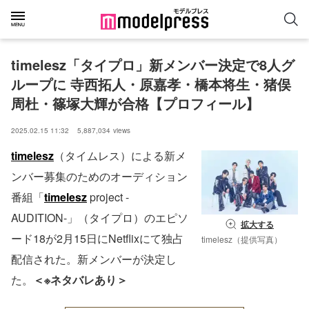
timelesz「タイプロ」新メンバー決定で8人グ
ループに 寺西拓人・原嘉孝・橋本将生・猪俣
周杜・篠塚大輝が合格【プロフィール】
2025.02.15 11:32
5,887,034
views
timelesz
（タイムレス）による新メ
ンバー募集のためのオーディション
番組「
timelesz
project -
AUDITION-」（タイプロ）のエピソ
拡大する
ード18が2月15日にNetflixにて独占
timelesz（提供写真）
配信された。新メンバーが決定し
た。
＜※ネタバレあり＞