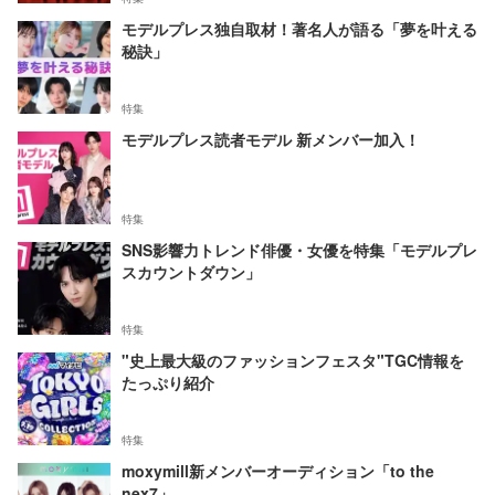
モデルプレス独自取材！著名人が語る「夢を叶える
秘訣」
特集
モデルプレス読者モデル 新メンバー加入！
特集
SNS影響力トレンド俳優・女優を特集「モデルプレ
スカウントダウン」
特集
"史上最大級のファッションフェスタ"TGC情報を
たっぷり紹介
特集
moxymill新メンバーオーディション「to the
nex7」