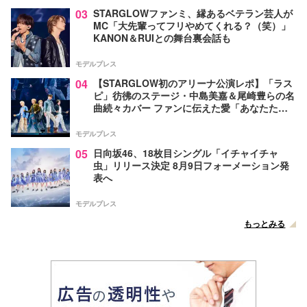
03
STARGLOWファンミ、縁あるベテラン芸人が
MC「大先輩ってフリやめてくれる？（笑）」
KANON＆RUIとの舞台裏会話も
モデルプレス
04
【STARGLOW初のアリーナ公演レポ】「ラス
ピ」彷彿のステージ・中島美嘉＆尾崎豊らの名
曲続々カバー ファンに伝えた愛「あなたたち
が生まれてきてくれたから幸せになったんだ」
モデルプレス
05
日向坂46、18枚目シングル「イチャイチャ
虫」リリース決定 8月9日フォーメーション発
表へ
モデルプレス
もっとみる