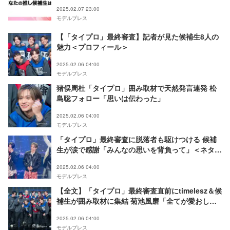
2025.02.07 23:00
モデルプレス
【「タイプロ」最終審査】記者が見た候補生8人の
魅力＜プロフィール＞
2025.02.06 04:00
モデルプレス
猪俣周杜「タイプロ」囲み取材で天然発言連発 松
島聡フォロー「思いは伝わった」
2025.02.06 04:00
モデルプレス
「タイプロ」最終審査に脱落者も駆けつける 候補
生が涙で感謝「みんなの思いを背負って」＜ネタバ
レあり＞
2025.02.06 04:00
モデルプレス
【全文】「タイプロ」最終審査直前にtimelesz＆候
補生が囲み取材に集結 菊池風磨「全てが愛おしい
時間だった」
2025.02.06 04:00
モデルプレス