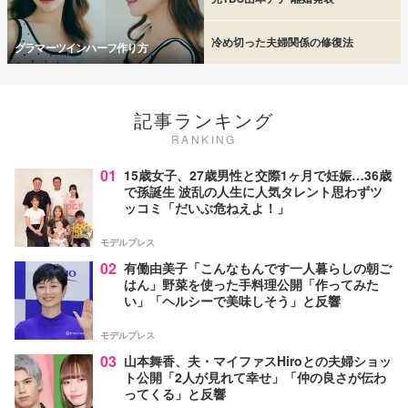
冷め切った夫婦関係の修復法
グラマーツインハーフ作り方
記事ランキング
RANKING
01
15歳女子、27歳男性と交際1ヶ月で妊娠…36歳
で孫誕生 波乱の人生に人気タレント思わずツ
ッコミ「だいぶ危ねえよ！」
モデルプレス
02
有働由美子「こんなもんです一人暮らしの朝ご
はん」野菜を使った手料理公開「作ってみた
い」「ヘルシーで美味しそう」と反響
モデルプレス
03
山本舞香、夫・マイファスHiroとの夫婦ショッ
ト公開「2人が見れて幸せ」「仲の良さが伝わ
ってくる」と反響