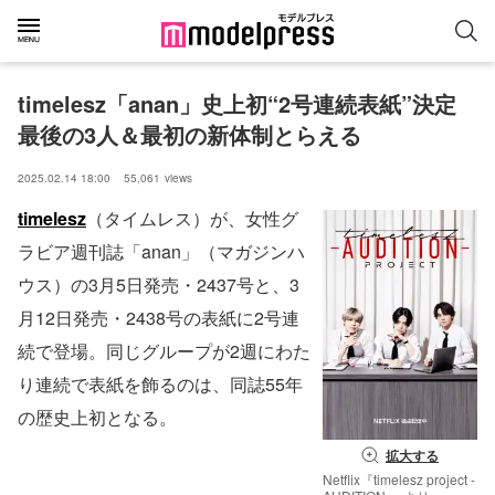
timelesz「anan」史上初“2号連続表紙”決定 
最後の3人＆最初の新体制とらえる
2025.02.14 18:00
55,061
views
timelesz
（タイムレス）が、女性グ
ラビア週刊誌「anan」（マガジンハ
ウス）の3月5日発売・2437号と、3
月12日発売・2438号の表紙に2号連
続で登場。同じグループが2週にわた
り連続で表紙を飾るのは、同誌55年
の歴史上初となる。
拡大する
Netflix『timelesz project -