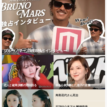
ブルーノマーズWEB独占インタビュー
恋人と破局 決断の理由語る
病名公表決断した息子の言葉
寿美花代さん死去
元TBS山本アナ 離婚発表