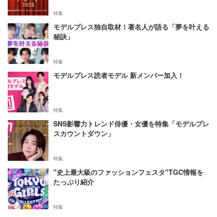
特集
モデルプレス独自取材！著名人が語る「夢を叶える
秘訣」
特集
モデルプレス読者モデル 新メンバー加入！
特集
SNS影響力トレンド俳優・女優を特集「モデルプレ
スカウントダウン」
特集
"史上最大級のファッションフェスタ"TGC情報を
たっぷり紹介
特集