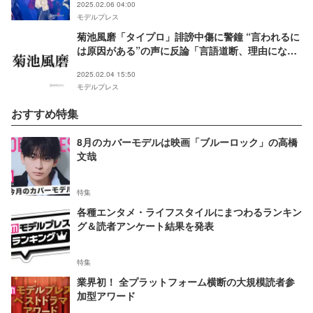
2025.02.06 04:00
て」＜ネタバレあり＞
モデルプレス
菊池風磨「タイプロ」誹謗中傷に警鐘 “言われるに
は原因がある”の声に反論「言語道断、理由になり
ません」
2025.02.04 15:50
モデルプレス
おすすめ特集
8月のカバーモデルは映画「ブルーロック」の高橋
文哉
特集
各種エンタメ・ライフスタイルにまつわるランキン
グ＆読者アンケート結果を発表
特集
業界初！ 全プラットフォーム横断の大規模読者参
加型アワード