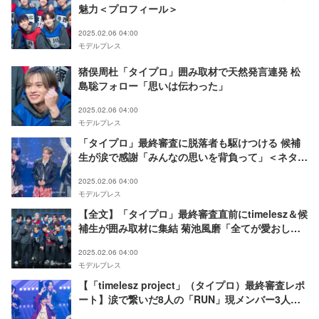
魅力＜プロフィール＞
2025.02.06 04:00
モデルプレス
猪俣周杜「タイプロ」囲み取材で天然発言連発 松
島聡フォロー「思いは伝わった」
2025.02.06 04:00
モデルプレス
「タイプロ」最終審査に脱落者も駆けつける 候補
生が涙で感謝「みんなの思いを背負って」＜ネタバ
レあり＞
2025.02.06 04:00
モデルプレス
【全文】「タイプロ」最終審査直前にtimelesz＆候
補生が囲み取材に集結 菊池風磨「全てが愛おしい
時間だった」
2025.02.06 04:00
モデルプレス
【「timelesz project」（タイプロ）最終審査レポ
ート】涙で繋いだ8人の「RUN」現メンバー3人と
のパフォーマンスも「みんなでリスペクトを持っ