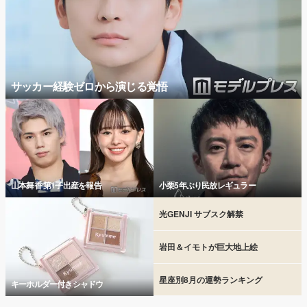
サッカー経験ゼロから演じる覚悟
山本舞香 第1子出産を報告
小栗5年ぶり民放レギュラー
光GENJI サブスク解禁
岩田＆イモトが巨大地上絵
星座別8月の運勢ランキング
キーホルダー付きシャドウ