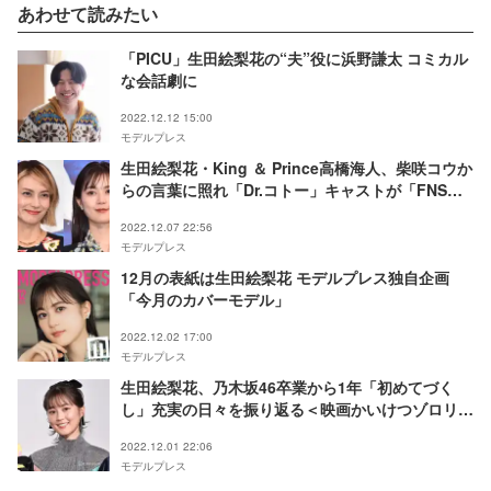
あわせて読みたい
「PICU」生田絵梨花の“夫”役に浜野謙太 コミカル
な会話劇に
2022.12.12 15:00
モデルプレス
生田絵梨花・King ＆ Prince高橋海人、柴咲コウか
らの言葉に照れ「Dr.コトー」キャストが「FNS歌
謡祭」に集結
2022.12.07 22:56
モデルプレス
12月の表紙は生田絵梨花 モデルプレス独自企画
「今月のカバーモデル」
2022.12.02 17:00
モデルプレス
生田絵梨花、乃木坂46卒業から1年「初めてづく
し」充実の日々を振り返る＜映画かいけつゾロリ
ラララ♪スターたんじょう＞
2022.12.01 22:06
モデルプレス