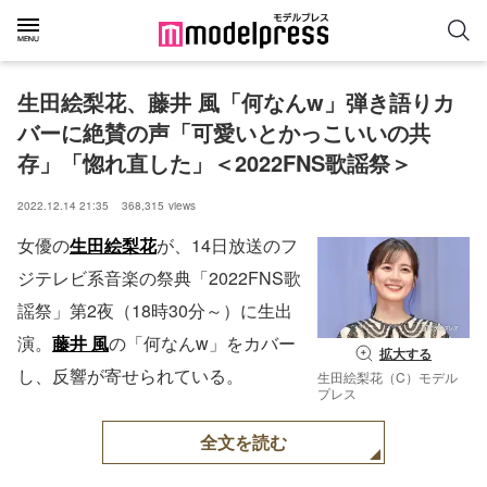
生田絵梨花、藤井 風「何なんw」弾き語りカ
バーに絶賛の声「可愛いとかっこいいの共
存」「惚れ直した」＜2022FNS歌謡祭＞
2022.12.14 21:35
368,315
views
女優の
生田絵梨花
が、14日放送のフ
ジテレビ系音楽の祭典「2022FNS歌
謡祭」第2夜（18時30分～）に生出
演。
藤井 風
の「何なんw」をカバー
拡大する
し、反響が寄せられている。
生田絵梨花（C）モデル
プレス
全文を読む