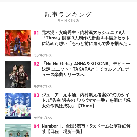
記事ランキング
RANKING
01
元木湧・安嶋秀生・内村颯太らジュニア9人
「Three」開幕 3人制作の新曲＆手描きセット
に込めた想い「もっと前に進んで夢を掴みた
い」【ゲネプロレポ】
モデルプレス
02
「No No Girls」ASHA＆KOKONA、デビュー
決定 ユニット・TAKARAとしてセルフプロデ
ュース楽曲リリースへ
モデルプレス
03
ジュニア・元木湧、内村颯太考案の“幻のタイ
トル”告白 過去の「パパママ一番」を例に「颯
太の作戦は成功」【Three】
モデルプレス
04
Number_i、全国5都市・5大ドーム公演詳細解
禁【日程・場所一覧】