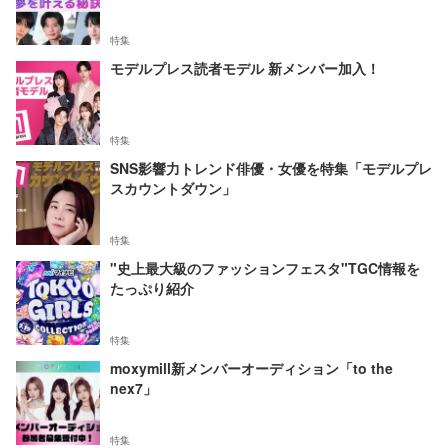
特集
モデルプレス読者モデル 新メンバー加入！
特集
SNS影響力トレンド俳優・女優を特集「モデルプレ
スカウントダウン」
特集
"史上最大級のファッションフェスタ"TGC情報を
たっぷり紹介
特集
moxymill新メンバーオーディション「to the
nex7」
特集