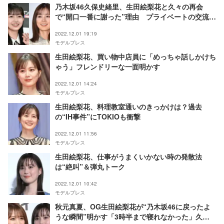
乃木坂46久保史緒里、生田絵梨花と久々の再会
で“開口一番に謝った”理由 プライベートの交流も
明かす
2022.12.01 19:19
モデルプレス
生田絵梨花、買い物中店員に「めっちゃ話しかけち
ゃう」フレンドリーな一面明かす
2022.12.01 14:24
モデルプレス
生田絵梨花、料理教室通いのきっかけは？過去
の“IH事件”にTOKIOも衝撃
2022.12.01 11:56
モデルプレス
生田絵梨花、仕事がうまくいかない時の発散法
は“絶叫”＆弾丸トーク
2022.12.01 10:42
モデルプレス
秋元真夏、OG生田絵梨花が“乃木坂46に戻ったよ
うな瞬間”明かす「3時半まで寝れなかった」久々