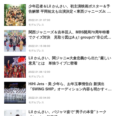
少年忍者＆Lil かんさい、初主演映画ポスター＆予
告解禁 平岡祐太も出演決定＜東西ジャニーズJr. ぼ
くらのサバイバルウォーズ＞
2022.01.31 07:00
モデルプレス
関西ジャニーズ＆吉本芸人、MBS開局70周年特番
でクイズ対決 見取り図はAぇ! groupの“非公式お
兄ちゃん”名乗る
2022.01.15 06:00
モデルプレス
Lil かんさい、関ジャニ∞大倉忠義から出た“厳しい
意見”とは 単独ライブに密着
2022.01.06 12:00
モデルプレス
HiHi Jets・美 少年ら、お年玉事情告白 新演出
「SWING SHIP」オーディション内容も明かす＜
「JOHNNYS' ISLAND」囲み取材＞
2022.01.03 04:00
モデルプレス
Lil かんさい、パジャマ姿で“男子の本音”トーク