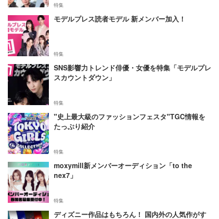
特集
モデルプレス読者モデル 新メンバー加入！
特集
SNS影響力トレンド俳優・女優を特集「モデルプレ
スカウントダウン」
特集
"史上最大級のファッションフェスタ"TGC情報を
たっぷり紹介
特集
moxymill新メンバーオーディション「to the
nex7」
特集
ディズニー作品はもちろん！ 国内外の人気作がす