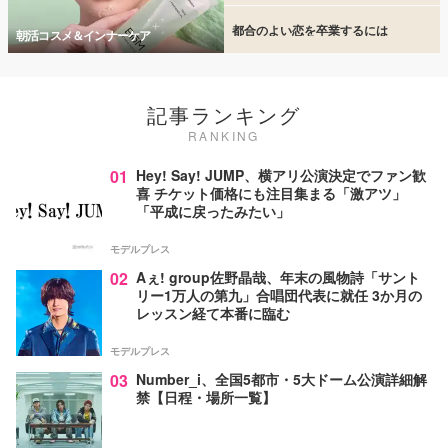
都合のよい恋を卒業するには
朝活コスメ＆インナーケア
記事ランキング
RANKING
01
Hey! Say! JUMP、横アリ公演決定でファン歓
喜 チケット価格にも注目集まる「激アツ」
「平成に戻ったみたい」
モデルプレス
02
Aぇ! group佐野晶哉、年末の風物詩「サント
リー1万人の第九」合唱団代表に就任 3か月の
レッスン経て本番に臨む
モデルプレス
03
Number_i、全国5都市・5大ドーム公演詳細解
禁【日程・場所一覧】