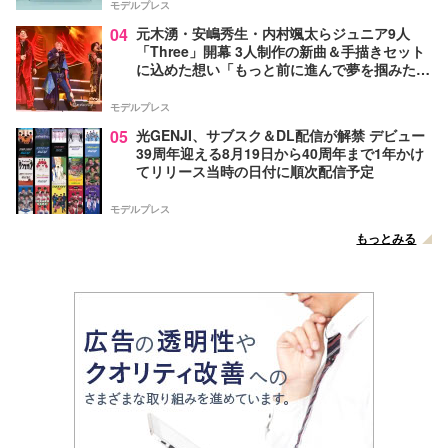
モデルプレス
04
元木湧・安嶋秀生・内村颯太らジュニア9人
「Three」開幕 3人制作の新曲＆手描きセット
に込めた想い「もっと前に進んで夢を掴みた
い」【ゲネプロレポ】
モデルプレス
05
光GENJI、サブスク＆DL配信が解禁 デビュー
39周年迎える8月19日から40周年まで1年かけ
てリリース当時の日付に順次配信予定
モデルプレス
もっとみる