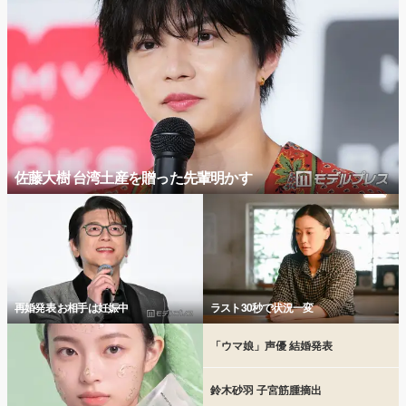
佐藤大樹 台湾土産を贈った先輩明かす
再婚発表 お相手は妊娠中
ラスト30秒で状況一変
「ウマ娘」声優 結婚発表
鈴木砂羽 子宮筋腫摘出