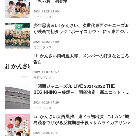
「ちゃお」初登場
2021.12.28 12:00
モデルプレス
少年忍者＆Lil かんさい、次世代東西ジャニーズJr.
が映画で初タッグ “ボーイスカウト”に＜東西ジャ
ニーズJr. ぼくらのサバイバルウォーズ＞
2021.12.02 07:00
モデルプレス
Lil かんさい岡崎彪太郎、メンバーの好きなところ
告白
2021.11.07 10:57
モデルプレス
「関西ジャニーズJr. LIVE 2021-2022 THE
BEGINNING～狼煙～」開催決定 新ユニット・
AmBitiousも出演
2021.10.26 17:26
モデルプレス
Lil かんさい大西風雅、連ドラ初出演 “オカン”城
島茂をウザがる反抗期息子役＜サムライカアサン＞
2021.08.25 10:47