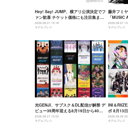
Hey! Say! JUMP、横アリ公演決定でフ
藤井フミヤ
ァン歓喜 チケット価格にも注目集まる
「MUSIC 
「激アツ」「平成に戻ったみたい」
気2公演、L
2026.08.07 15:18
2026.08.07 13
モデルプレス
モデルプレス
光GENJI、サブスク＆DL配信が解禁 デ
INI＆RI
ビュー39周年迎える8月19日から40周
ボ 8月1
年まで1年かけてリリース当時の日付に
アーティス
2026.08.07 10:00
2026.08.06 20
モデルプレス
モデルプレス
順次配信予定