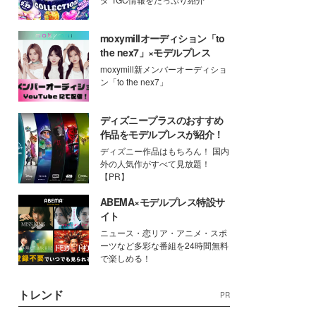
moxymillオーディション「to
the nex7」×モデルプレス
moxymill新メンバーオーディショ
ン「to the nex7」
ディズニープラスのおすすめ
作品をモデルプレスが紹介！
ディズニー作品はもちろん！ 国内
外の人気作がすべて見放題！
【PR】
ABEMA×モデルプレス特設サ
イト
ニュース・恋リア・アニメ・スポ
ーツなど多彩な番組を24時間無料
で楽しめる！
トレンド
PR