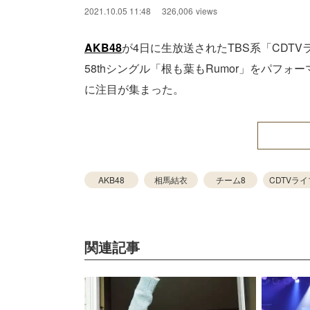
2021.10.05 11:48
326,006
views
AKB48
が4日に生放送されたTBS系「CDT
58thシングル「根も葉もRumor」をパフ
に注目が集まった。
AKB48
相馬結衣
チーム8
CDTVラ
関連記事