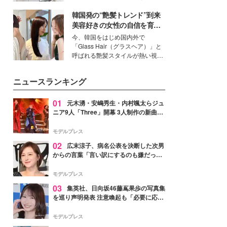
ーについて熱く語り合ってもらっ
得る、株式会社オサレカンパニー
た。
韓国発の“艶髪トレンド”到来
取締役兼クリエイティブディレク
ター・茅野しのぶ。一人ひとりの
美容好きの女性の自信を育む
個性に寄り添い、魅力を引き出す
「ヘアケア事情」って？
今、韓国をはじめ国内外で
衣装作りは、多くの女性たちに勇
「Glass Hair（グラスヘア）」と
気と自信を与え続けている。
呼ばれる艶髪スタイルが熱い視線
を集めています。メイクやファッ
ションの完成度を高めるベースと
ニュースランキング
して、“髪そのものの美しさ”に改
めて注目する人が増えている様
子。今回は、そんな憧れの艶やか
01
元木湧・安嶋秀生・内村颯太らジュ
な髪を日常で叶える、美容好きの
ニア9人「Three」開幕 3人制作の新曲＆
女性たちのヘアケア事情を紹介し
手描きセットに込めた想い「もっと前に
ます。
進んで夢を掴みたい」【ゲネプロレポ】
モデルプレス
02
広末涼子、病名公表を決断した次男
からの言葉「言い訳にするのも嫌だっ
た」「言うべきか迷った」
モデルプレス
03
集英社、日向坂46藤嶌果歩の写真集
を巡り声明発表 注意喚起も「必要に応じ
て法的措置を含む対応を検討」
モデルプレス