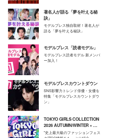
著名人が語る「夢を叶える秘
訣」
モデルプレス独自取材！著名人が
語る「夢を叶える秘訣」
モデルプレス「読者モデル」
モデルプレス読者モデル 新メンバ
ー加入！
モデルプレスカウントダウン
SNS影響力トレンド俳優・女優を
特集「モデルプレスカウントダウ
ン」
TOKYO GIRLS COLLECTION
2026 AUTUMN/WINTER × モ
デルプレス
"史上最大級のファッションフェス
タ"TGC情報をたっぷり紹介