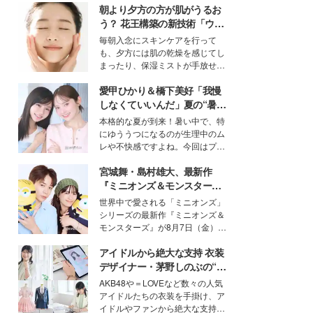
朝より夕方の方が肌がうるお
う？ 花王構築の新技術「ウォ
ーターキャプチャリングスキ
毎朝入念にスキンケアを行って
ン（捕水肌）」がスキンケア
も、夕方には肌の乾燥を感じてし
の常識を変える予感
まったり、保湿ミストが手放せな
いという読者も多いのでは？そん
愛甲ひかり＆橋下美好「我慢
な美容の常識を大きく変える可能
性を秘めた、革新的な「Water
しなくていいんだ」夏の“暑さ
Capturing Skin（ウォーターキャ
対策”の新しい選択肢とは？
本格的な夏が到来！暑い中で、特
プチャリングスキン：捕水肌）」
にゆううつになるのが生理中のム
技術を、花王が構築した。
レや不快感ですよね。今回はプラ
イベートでも仲良しで旅行好きな
宮城舞・島村雄大、最新作
モデル・愛甲ひかりさんと橋下美
好さんを迎えて本音で女子会トー
『ミニオンズ＆モンスター
ク。猛暑のお出かけを快適に過ご
ズ』の魅力熱弁 ハチャメチャ
世界中で愛される「ミニオンズ」
すヒントや、2人が感動した夏の
だけじゃない“友情と絆”に感
シリーズの最新作『ミニオンズ＆
生理の新常識にも迫りました。
動
モンスターズ』が8月7日（金）に
公開。モデルプレスでは、“大のミ
アイドルから絶大な支持 衣装
ニオン好き”という共通点を持つモ
デルの宮城舞と島村雄大の特別対
デザイナー・茅野しのぶの“可
談をお届け！それぞれの視点か
愛い”を作る美学＜「シチズン
AKB48や＝LOVEなど数々の人気
ら、今作ならではの魅力や予想外
クロスシー」インタビュー＞
アイドルたちの衣装を手掛け、ア
の感動をもたらす奥深いストーリ
イドルやファンから絶大な支持を