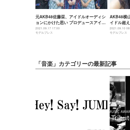
元AKB48佐藤栞、アイドルオーディシ
AKB48
ョンにかけた思い プロデュースアイド
イドル超え
ル「刹那的アナスタシア」「かすみ草
2021.09.17 17:00
2021.09.10 08
モデルプレス
モデルプレス
とステラ」インタビュー
「音楽」カテゴリーの最新記事