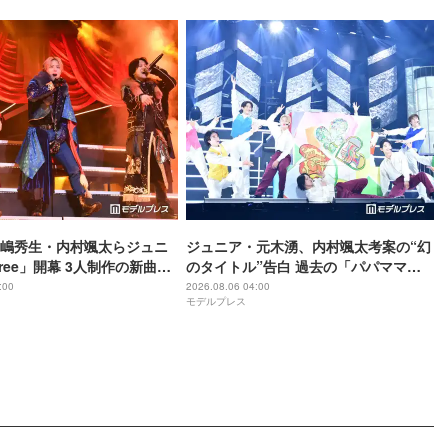
嶋秀生・内村颯太らジュニ
ジュニア・元木湧、内村颯太考案の“幻
ree」開幕 3人制作の新曲＆
のタイトル”告白 過去の「パパママ一
トに込めた想い「もっと前
番」を例に「颯太の作戦は成功」
:00
2026.08.06 04:00
モデルプレス
を掴みたい」【ゲネプロレ
【Three】