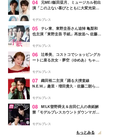
04
元ME:I飯田栞月、ミュージカル初出
演「この上ない喜びとともに大変光栄」
4年ぶり上演「ファントム」城田優らキ
ャスト発表
モデルプレス
05
テレ東、東野圭吾さん追悼 亀梨和
也主演「東野圭吾 手紙」再放送へ 佐藤隆
太・本田翼・中村倫也ら出演
モデルプレス
06
辻希美、コストコでショッピングカ
ートに座る次女・夢空（ゆめあ）ちゃん
の姿公開「乗りこなしてる感じが可愛す
ぎ」「成長を感じる」の声
モデルプレス
07
織田裕二主演「踊る大捜査線
N.E.W.」趣里・増田貴久・佐藤二朗ら新
メンバー紹介映像解禁 各キャラクター象
徴する“謎のキーワード”も
モデルプレス
08
M!LK曽野舜太＆吉田仁人の表紙解
禁「モデルプレスカウントダウンマガジ
ン」巻頭に登場
モデルプレス
もっとみる