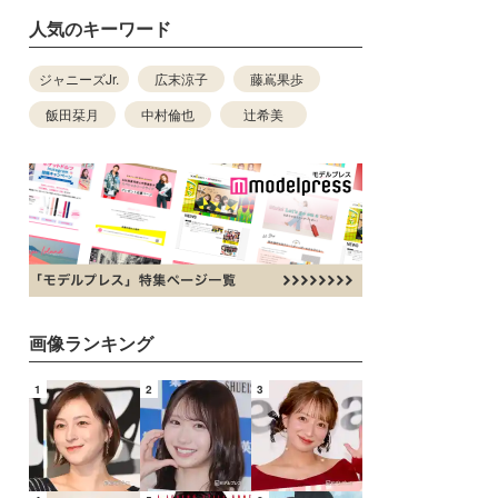
人気のキーワード
ジャニーズJr.
広末涼子
藤嶌果歩
飯田栞月
中村倫也
辻希美
画像ランキング
1
2
3