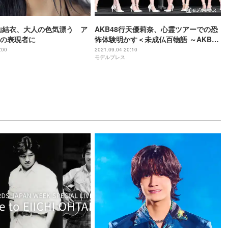
横山結衣、大人の色気漂う ア
AKB48行天優莉奈、心霊ツアーでの恐
の表現者に
怖体験明かす＜未成仏百物語 ～AKB48
異界への灯火寺～＞
:00
2021.09.04 20:10
モデルプレス