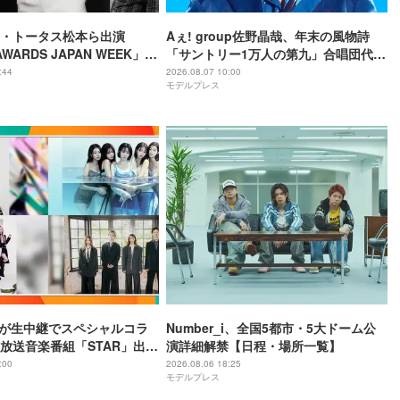
・トータス松本ら出演
Aぇ! group佐野晶哉、年末の風物詩
AWARDS JAPAN WEEK」人
「サントリー1万人の第九」合唱団代表
eminoで配信決定
に就任 3か月のレッスン経て本番に臨
:44
2026.08.07 10:00
モデルプレス
む
IZEが生中継でスペシャルコラ
Number_i、全国5都市・5大ドーム公
3日放送音楽番組「STAR」出演
演詳細解禁【日程・場所一覧】
ト発表
:00
2026.08.06 18:25
モデルプレス