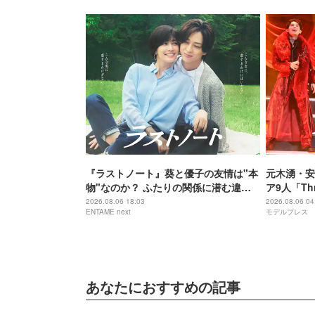
『ラストノート』葵と優子の友情は"本
元木湧・安
物"なのか？ ふたりの関係に潜む違和
ア9人「Th
感の正体
手描きセッ
2026.08.06 18:03
2026.08.06 04
ENTAME next
モデルプレス
に進んで夢
ポ】
あなたにおすすめの記事