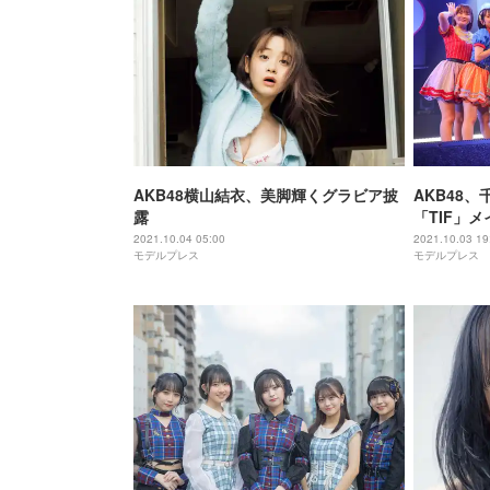
AKB48横山結衣、美脚輝くグラビア披
AKB48
露
「TIF」
＜TIF202
2021.10.04 05:00
2021.10.03 19
モデルプレス
モデルプレス