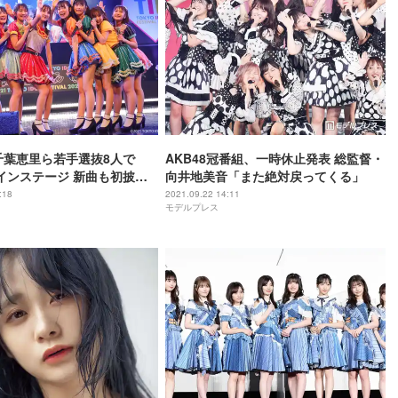
、千葉恵里ら若手選抜8人で
AKB48冠番組、一時休止発表 総監督・
メインステージ 新曲も初披露
向井地美音「また絶対戻ってくる」
1＞
:18
2021.09.22 14:11
モデルプレス