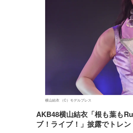
横山結衣 （C）モデルプレス
AKB48横山結衣「根も葉もR
ブ！ライブ！」披露でトレン
/
Unmute