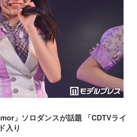
umor」ソロダンスが話題 「CDTVライ
ド入り
Loaded
:
87.03%