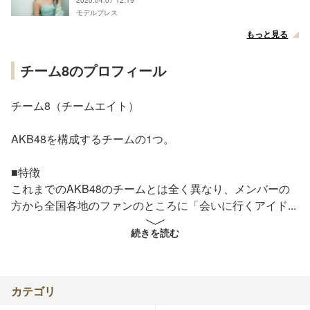
モデルプレス
もっと見る
チーム8のプロフィール
チーム8（チームエイト）
AKB48を構成するチームの1つ。
■特徴
これまでのAKB48のチームとは全く異なり、メンバーの
方から全国各地のファンのところに「会いに行くアイド
ル」がコンセプト。
続きを読む
過去においても「チーム8」の設立構想はあったが、現在
設立されているチーム8のコンセプトと異なり、各チーム
と同様に日常、劇場公演を行うチームとしての構想であっ
カテゴリ
た。（詳細は「チーム4・チーム8」を参照）