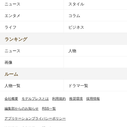
ニュース
スタイル
メンバーは47名。全国で一斉に開催されるオーディショ
ンによって47都道府県から1人ずつ代表が選ばれ、チーム
エンタメ
コラム
8のメンバーが決定した。また、卒業（活動辞退）による
欠員が発生した場合にも、欠員補充のオーディションが行
ライフ
ビジネス
われる。
ランキング
トヨタ自動車が活動全体を全面サポート。48グループの
ニュース
人物
チームを企業がサポートすることは初めての試みとなる。
また、チーム単独の公式サイトが作られるのも初である。
画像
AKB48公式サイトのメンバー一覧ページでは、チーム8は
ルーム
紺色で表記されている。以前は暫定的に灰色を使用してい
人物一覧
ドラマ一覧
た。また、Team8のロゴマークはAKB48のグループカラ
ーであるピンク色であり、Team8公式サイトは紫色を基調
会社概要
モデルプレスとは
利用規約
推奨環境
採用情報
としている。
編集部からのお知らせ
RSS一覧
衣装は、当初は「チーム8オリジナルのTシャツ（各メン
アプリケーションプライバシーポリシー
バー毎の名前と都道府県がプリントされているもの）」と