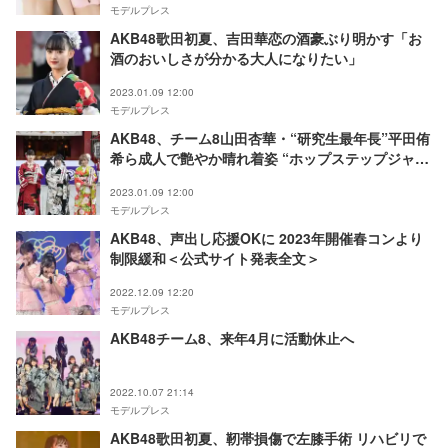
モデルプレス
AKB48歌田初夏、吉田華恋の酒豪ぶり明かす「お
酒のおいしさが分かる大人になりたい」
2023.01.09 12:00
モデルプレス
AKB48、チーム8山田杏華・“研究生最年長”平田侑
希ら成人で艶やか晴れ着姿 “ホップステップジャン
プ世代”宣言
2023.01.09 12:00
モデルプレス
AKB48、声出し応援OKに 2023年開催春コンより
制限緩和＜公式サイト発表全文＞
2022.12.09 12:20
モデルプレス
AKB48チーム8、来年4月に活動休止へ
2022.10.07 21:14
モデルプレス
AKB48歌田初夏、靭帯損傷で左膝手術 リハビリで