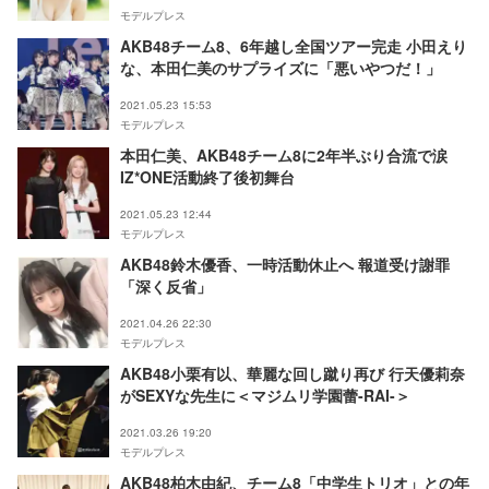
モデルプレス
AKB48チーム8、6年越し全国ツアー完走 小田えり
な、本田仁美のサプライズに「悪いやつだ！」
2021.05.23 15:53
モデルプレス
本田仁美、AKB48チーム8に2年半ぶり合流で涙
IZ*ONE活動終了後初舞台
2021.05.23 12:44
モデルプレス
AKB48鈴木優香、一時活動休止へ 報道受け謝罪
「深く反省」
2021.04.26 22:30
モデルプレス
AKB48小栗有以、華麗な回し蹴り再び 行天優莉奈
がSEXYな先生に＜マジムリ学園蕾-RAI-＞
2021.03.26 19:20
モデルプレス
AKB48柏木由紀、チーム8「中学生トリオ」との年