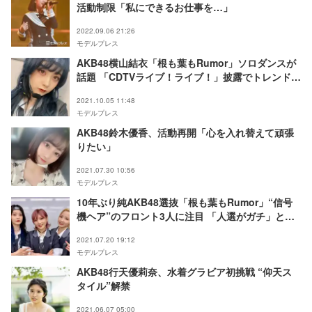
活動制限「私にできるお仕事を…」
2022.09.06 21:26
モデルプレス
AKB48横山結衣「根も葉もRumor」ソロダンスが
話題 「CDTVライブ！ライブ！」披露でトレンド入
り
2021.10.05 11:48
モデルプレス
AKB48鈴木優香、活動再開「心を入れ替えて頑張
りたい」
2021.07.30 10:56
モデルプレス
10年ぶり純AKB48選抜「根も葉もRumor」“信号
機ヘア”のフロント3人に注目 「人選がガチ」と絶
賛の声
2021.07.20 19:12
モデルプレス
AKB48行天優莉奈、水着グラビア初挑戦 “仰天ス
タイル”解禁
2021.06.07 05:00