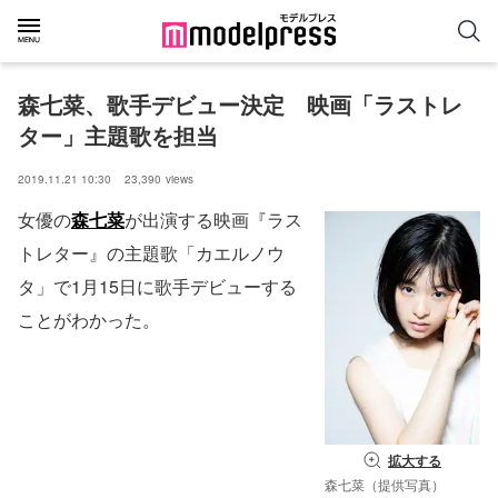
森七菜、歌手デビュー決定　映画「ラストレ
ター」主題歌を担当
2019.11.21 10:30
23,390
views
女優の
森七菜
が出演する映画『ラス
トレター』の主題歌「カエルノウ
タ」で1月15日に歌手デビューする
ことがわかった。
拡大する
森七菜（提供写真）