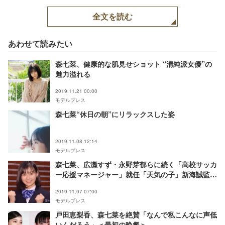
全文を読む
あわせて読みたい
森七菜、健康的な肌見せショット “清純派女優”の
魅力溢れる
2019.11.21 00:00
モデルプレス
森七菜“休日の朝”にリラックスした姿
2019.11.08 12:14
モデルプレス
森七菜、広瀬すず・永野芽郁らに続く「高校サッカ
ー応援マネージャー」就任「天気の子」新海誠監督
も太鼓判
2019.11.07 07:00
モデルプレス
戸田恵梨香、森七菜を絶賛「なんで私こんなに声低
いんだろう」＜最初の晩餐＞