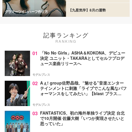
【九星気学】8月の運勢
グラマーツインハーフ作り方
記事ランキング
RANKING
01
「No No Girls」ASHA＆KOKONA、デビュー
決定 ユニット・TAKARAとしてセルフプロデ
ュース楽曲リリースへ
モデルプレス
02
Aぇ! group佐野晶哉、“魅せる”音楽エンター
テインメントに刺激「ライブでこんな風なパフ
ォーマンスをしてみたい」【blast ブラス
ト！】
モデルプレス
03
FANTASTICS、初の海外単独ライブ決定 台北
で10月開催 佐藤大樹「いつか実現させたいと
思っていた」