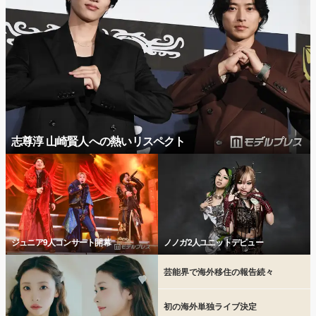
志尊淳 山崎賢人への熱いリスペクト
ジュニア9人コンサート開幕
ノノガ2人ユニットデビュー
芸能界で海外移住の報告続々
初の海外単独ライブ決定