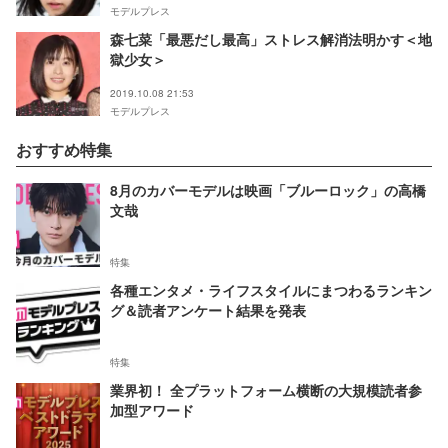
モデルプレス
森七菜「最悪だし最高」ストレス解消法明かす＜地
獄少女＞
2019.10.08 21:53
モデルプレス
おすすめ特集
8月のカバーモデルは映画「ブルーロック」の高橋
文哉
特集
各種エンタメ・ライフスタイルにまつわるランキン
グ＆読者アンケート結果を発表
特集
業界初！ 全プラットフォーム横断の大規模読者参
加型アワード