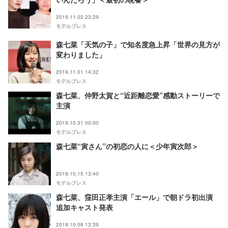
2019.11.02 23:29
モデルプレス
森七菜「天気の子」で知名度急上昇「世界の見方が
変わりました」
2019.11.01 14:32
モデルプレス
森七菜、仲野太賀と“近距離恋愛”感動ストーリーで
主演
2019.10.31 00:00
モデルプレス
森七菜“寅さん”の初恋の人に＜少年寅次郎＞
2019.10.15 13:40
モデルプレス
森七菜、窪田正孝主演「エール」で朝ドラ初出演
追加キャスト発表
2019.10.09 13:39