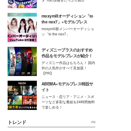
moxymillオーディション「to
the nex7」×モデルプレス
moxymill新メンバーオーディショ
ン「to the nex7」
ディズニープラスのおすすめ
作品をモデルプレスが紹介！
ディズニー作品はもちろん！ 国内
外の人気作がすべて見放題！
【PR】
ABEMA×モデルプレス特設サ
イト
ニュース・恋リア・アニメ・スポ
ーツなど多彩な番組を24時間無料
で楽しめる！
トレンド
PR