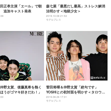
田正孝主演「エール」で朝
森七菜「最悪だし最高」ストレス解消
 追加キャスト発表
法明かす＜地獄少女＞
:39
2019.10.08 21:53
モデルプレス
仲野太賀、後藤真希を熱く
菅田将暉＆仲野太賀「絶句です」
ほうがゴマキ好きだわ！」
YOSHIとの初対面を明かす＜タロウの
バカ＞
:00
2019.08.26 17:31
モデルプレス