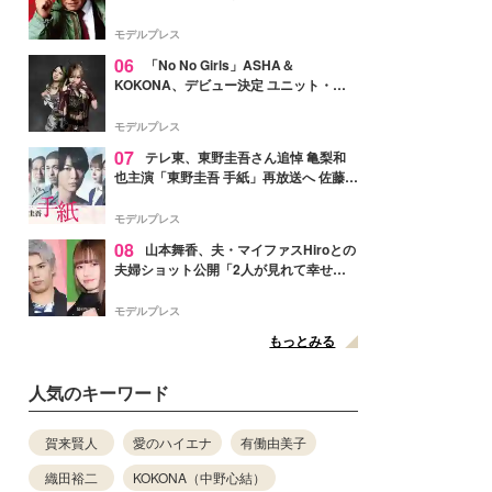
メンバー紹介映像解禁 各キャラクター象
徴する“謎のキーワード”も
モデルプレス
06
「No No Girls」ASHA＆
KOKONA、デビュー決定 ユニット・
TAKARAとしてセルフプロデュース楽曲
リリースへ
モデルプレス
07
テレ東、東野圭吾さん追悼 亀梨和
也主演「東野圭吾 手紙」再放送へ 佐藤隆
太・本田翼・中村倫也ら出演
モデルプレス
08
山本舞香、夫・マイファスHiroとの
夫婦ショット公開「2人が見れて幸せ」
「仲の良さが伝わってくる」と反響
モデルプレス
もっとみる
人気のキーワード
賀来賢人
愛のハイエナ
有働由美子
織田裕二
KOKONA（中野心結）