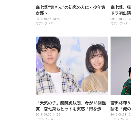
森七菜“寅さん”の初恋の人に＜少年寅
森七菜、窪
次郎＞
ドラ初出演
2019.10.15 13:40
2019.10.09 13
モデルプレス
モデルプレス
「天気の子」醍醐虎汰朗、母が13回鑑
菅田将暉＆
賞 森七菜もヒットを実感「街を歩く
語る「俺の
と…」
2019.09.25 11:25
2019.08.28 12
モデルプレス
モデルプレス