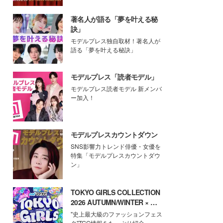
著名人が語る「夢を叶える秘
訣」
モデルプレス独自取材！著名人が
語る「夢を叶える秘訣」
モデルプレス「読者モデル」
モデルプレス読者モデル 新メンバ
ー加入！
モデルプレスカウントダウン
SNS影響力トレンド俳優・女優を
特集「モデルプレスカウントダウ
ン」
TOKYO GIRLS COLLECTION
2026 AUTUMN/WINTER × モ
デルプレス
"史上最大級のファッションフェス
タ"TGC情報をたっぷり紹介