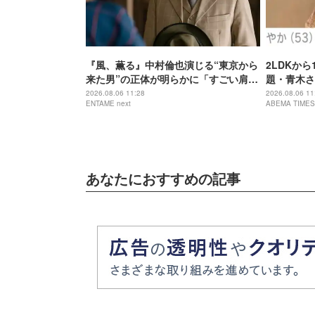
『風、薫る』中村倫也演じる“東京から
2LDKか
来た男”の正体が明らかに「すごい肩書
題・青木さ
き」「協力してくれそう」
食」自画自
2026.08.06 11:28
2026.08.06 11
ENTAME next
ABEMA TIMES
あなたにおすすめの記事