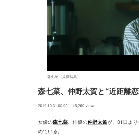
森七菜（提供写真）
森七菜、仲野太賀と“近距離恋
/
Unmute
2019.10.31 00:00
45,260
views
女優の
森七菜
、俳優の
仲野太賀
が、31日より
めている。