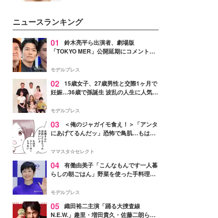
いという読者も多いのでは？そん
な美容の常識を大きく変える可能
ニュースランキング
性を秘めた、革新的な「Water
Capturing Skin（ウォーターキャ
プチャリングスキン：捕水肌）」
01
鈴木亮平ら出演者、劇場版
技術を、花王が構築した。
「TOKYO MER」公開延期にコメント
「現実のヒーローたちにチームMERから
最大の敬意とエールを」
モデルプレス
02
15歳女子、27歳男性と交際1ヶ月で
妊娠…36歳で孫誕生 波乱の人生に人気タ
レント思わずツッコミ「だいぶ危ねえ
よ！」
モデルプレス
03
＜俺のジャガイモ食え！＞「アンタ
にあげてるんだッ」恐怖で鳥肌…もはや
ストーカー？【第3話まんが】
ママスタ☆セレクト
04
有働由美子「こんなもんです一人暮
らしの朝ごはん」野菜を使った手料理公
開「作ってみたい」「ヘルシーで美味し
そう」と反響
モデルプレス
05
織田裕二主演「踊る大捜査線
N.E.W.」趣里・増田貴久・佐藤二朗ら新