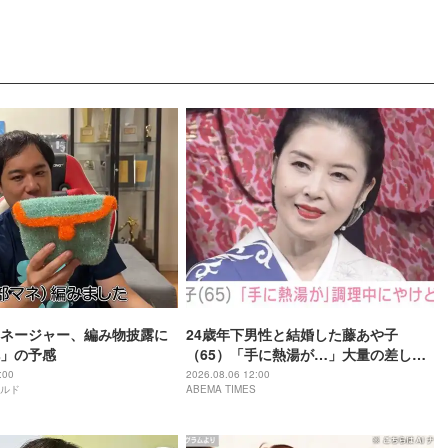
ネージャー、編み物披露に
24歳年下男性と結婚した藤あや子
」の予感
（65）「手に熱湯が…」大量の差し入
れ調理中にやけど
:00
2026.08.06 12:00
ルド
ABEMA TIMES