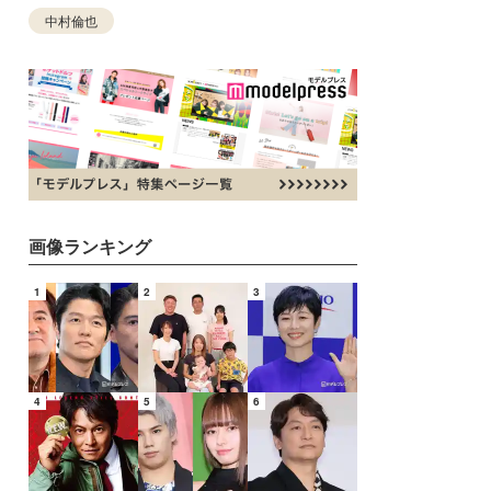
中村倫也
画像ランキング
1
2
3
4
5
6