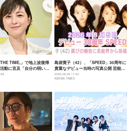
HE TIME,」で地上波復帰
島袋寛子（42）、「SPEED」30周年に
活動に言及「自分の弱い部
貴重なデビュー当時の写真公開 芸能界
不甲斐なさを感じたこと
やファンから反響「青春そのもの」
:58
2026.08.06 11:40
ABEMA TIMES
「ずっと歌い続けていてくれることが
うれしいです」