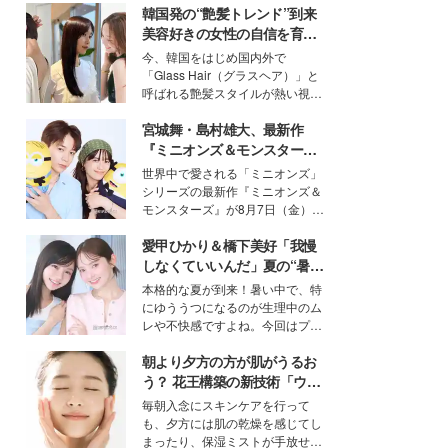
韓国発の“艶髪トレンド”到来
美容好きの女性の自信を育む
「ヘアケア事情」って？
今、韓国をはじめ国内外で
「Glass Hair（グラスヘア）」と
呼ばれる艶髪スタイルが熱い視線
を集めています。メイクやファッ
宮城舞・島村雄大、最新作
ションの完成度を高めるベースと
して、“髪そのものの美しさ”に改
『ミニオンズ＆モンスター
めて注目する人が増えている様
ズ』の魅力熱弁 ハチャメチャ
世界中で愛される「ミニオンズ」
子。今回は、そんな憧れの艶やか
だけじゃない“友情と絆”に感
シリーズの最新作『ミニオンズ＆
な髪を日常で叶える、美容好きの
動
モンスターズ』が8月7日（金）に
女性たちのヘアケア事情を紹介し
公開。モデルプレスでは、“大のミ
ます。
愛甲ひかり＆橋下美好「我慢
ニオン好き”という共通点を持つモ
デルの宮城舞と島村雄大の特別対
しなくていいんだ」夏の“暑さ
談をお届け！それぞれの視点か
対策”の新しい選択肢とは？
本格的な夏が到来！暑い中で、特
ら、今作ならではの魅力や予想外
にゆううつになるのが生理中のム
の感動をもたらす奥深いストーリ
レや不快感ですよね。今回はプラ
ーについて熱く語り合ってもらっ
イベートでも仲良しで旅行好きな
た。
朝より夕方の方が肌がうるお
モデル・愛甲ひかりさんと橋下美
好さんを迎えて本音で女子会トー
う？ 花王構築の新技術「ウォ
ク。猛暑のお出かけを快適に過ご
ーターキャプチャリングスキ
毎朝入念にスキンケアを行って
すヒントや、2人が感動した夏の
ン（捕水肌）」がスキンケア
も、夕方には肌の乾燥を感じてし
生理の新常識にも迫りました。
の常識を変える予感
まったり、保湿ミストが手放せな