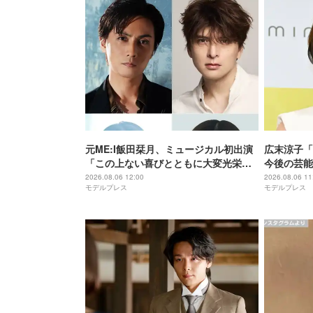
元ME:I飯田栞月、ミュージカル初出演
広末涼子「T
「この上ない喜びとともに大変光栄」4
今後の芸能
年ぶり上演「ファントム」城田優らキ
分だったり
2026.08.06 12:00
2026.08.06 11
モデルプレス
モデルプレス
ャスト発表
で…」