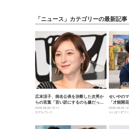
「ニュース」カテゴリーの最新記事
広末涼子、病名公表を決断した次男か
せいやのマ
らの言葉「言い訳にするのも嫌だっ
「才能開花
た」「言うべきか迷った」
2026.08.06 12:11
2026.08.06 12
モデルプレス
らいばーずワー