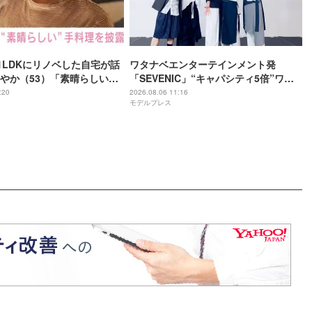
ら1LDKにリノベした自宅が話
ワタナベエンターテインメント発
やか（53）「素晴らしい朝
「SEVENIC」“キャパシティ5倍”ワン
賛した手料理
マンライブ開催サプライズ発表
:20
2026.08.06 11:16
モデルプレス