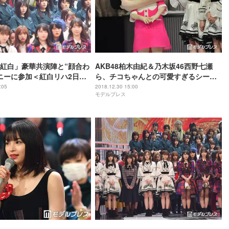
紅白」豪華共演陣と“顔合わ
AKB48柏木由紀＆乃木坂46西野七瀬
ニーに参加＜紅白リハ2日目
ら、チコちゃんとの可愛すぎるシーン
を目撃＜紅白リハ2日目＞
:05
2018.12.30 15:00
モデルプレス