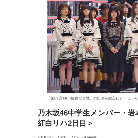
「第69回 NHK紅白歌合戦」の出演者顔合わせ・セレ
乃木坂46中学生メンバー・岩
紅白リハ2日目＞
/
Unmute
2018.12.30 16:31
509,579
views