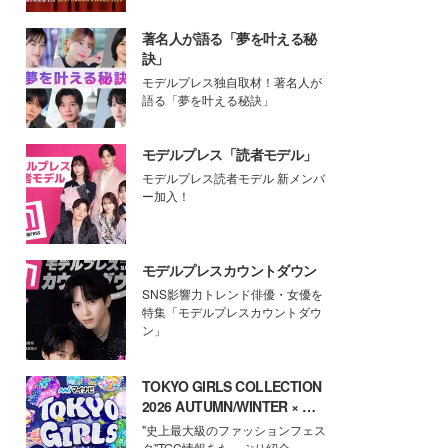
著名人が語る「夢を叶える秘
訣」
モデルプレス独自取材！著名人が
語る「夢を叶える秘訣」
モデルプレス「読者モデル」
モデルプレス読者モデル 新メンバ
ー加入！
モデルプレスカウントダウン
SNS影響力トレンド俳優・女優を
特集「モデルプレスカウントダウ
ン」
TOKYO GIRLS COLLECTION
2026 AUTUMN/WINTER × モ
デルプレス
"史上最大級のファッションフェス
タ"TGC情報をたっぷり紹介