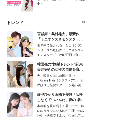
中！
トレンド
PR
宮城舞・島村雄大、最新作
『ミニオンズ＆モンスター
ズ』の魅力熱弁 ハチャメチャ
世界中で愛される「ミニオンズ」
だけじゃない“友情と絆”に感
シリーズの最新作『ミニオンズ＆
動
モンスターズ』が8月7日（金）に
公開。モデルプレスでは、“大のミ
韓国発の“艶髪トレンド”到来
ニオン好き”という共通点を持つモ
デルの宮城舞と島村雄大の特別対
美容好きの女性の自信を育む
談をお届け！それぞれの視点か
「ヘアケア事情」って？
今、韓国をはじめ国内外で
ら、今作ならではの魅力や予想外
「Glass Hair（グラスヘア）」と
の感動をもたらす奥深いストーリ
呼ばれる艶髪スタイルが熱い視線
ーについて熱く語り合ってもらっ
を集めています。メイクやファッ
た。
愛甲ひかり＆橋下美好「我慢
ションの完成度を高めるベースと
して、“髪そのものの美しさ”に改
しなくていいんだ」夏の“暑さ
めて注目する人が増えている様
対策”の新しい選択肢とは？
本格的な夏が到来！暑い中で、特
子。今回は、そんな憧れの艶やか
にゆううつになるのが生理中のム
な髪を日常で叶える、美容好きの
レや不快感ですよね。今回はプラ