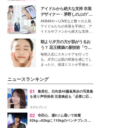
女性たちのヘアケア事情を紹介し
イベートでも仲良しで旅行好きな
ます。
アイドルから絶大な支持 衣装
モデル・愛甲ひかりさんと橋下美
好さんを迎えて本音で女子会トー
デザイナー・茅野しのぶの“可
ク。猛暑のお出かけを快適に過ご
愛い”を作る美学＜「シチズン
AKB48や＝LOVEなど数々の人気
すヒントや、2人が感動した夏の
クロスシー」インタビュー＞
アイドルたちの衣装を手掛け、ア
生理の新常識にも迫りました。
イドルやファンから絶大な支持を
得る、株式会社オサレカンパニー
朝より夕方の方が肌がうるお
取締役兼クリエイティブディレク
ター・茅野しのぶ。一人ひとりの
う？ 花王構築の新技術「ウォ
個性に寄り添い、魅力を引き出す
ーターキャプチャリングスキ
毎朝入念にスキンケアを行って
衣装作りは、多くの女性たちに勇
ン（捕水肌）」がスキンケア
も、夕方には肌の乾燥を感じてし
気と自信を与え続けている。
の常識を変える予感
まったり、保湿ミストが手放せな
いという読者も多いのでは？そん
な美容の常識を大きく変える可能
ニュースランキング
性を秘めた、革新的な「Water
Capturing Skin（ウォーターキャ
プチャリングスキン：捕水肌）」
01
集英社、日向坂46藤嶌果歩の写真集
技術を、花王が構築した。
を巡り声明発表 注意喚起も「必要に応じ
て法的措置を含む対応を検討」
モデルプレス
02
寺田心、週6ジム通いで体重
62kg→82kgに 110kgのベンチプレス持
ち上げる姿披露「胸板の厚みすごい」