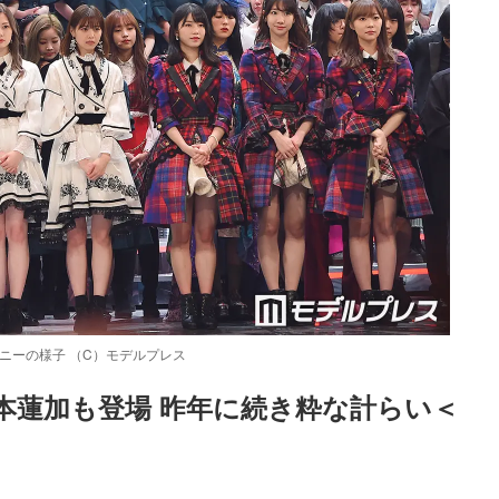
モニーの様子 （C）モデルプレス
本蓮加も登場 昨年に続き粋な計らい＜
Loaded
:
87.03%