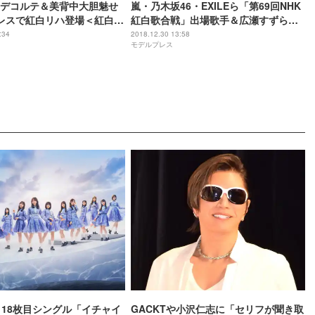
デコルテ＆美背中大胆魅せ
嵐・乃木坂46・EXILEら「第69回NHK
ドレスで紅白リハ登場＜紅白リ
紅白歌合戦」出場歌手＆広瀬すずら司
会者が顔合わせ＜紅白リハ2日目＞
:34
2018.12.30 13:58
モデルプレス
、18枚目シングル「イチャイ
GACKTや小沢仁志に「セリフが聞き取