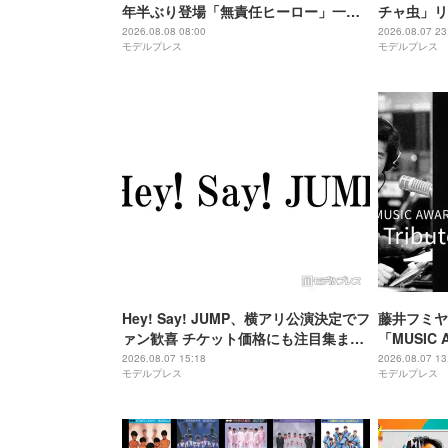
年半ぶり登場「無責任ヒーロー」一発
チャ虫」リ
撮り 令和8年8月8日公開・THEイナズ
ーション発
2026.08.08 08:00
2026.08.07 23
モデルプレス
モデルプレス
マ戦隊と特別パフォーマンス
Hey! Say! JUMP、横アリ公演決定でフ
藤井フミヤ
ァン歓喜 チケット価格にも注目集まる
「MUSIC 
「激アツ」「平成に戻ったみたい」
気2公演、L
2026.08.07 15:18
2026.08.07 13
モデルプレス
モデルプレス