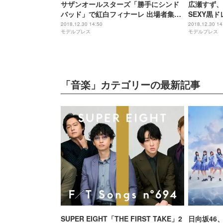
サザンオールスターズ「勝手にシンド
広瀬すず、
バッド」で紅白フィナーレ 出場者集結
SEXY黒
で盛り上げる＜紅白リハ2日目＞
ハ2日目＞
2018.12.30 14:50
2018.12.30 14
モデルプレス
モデルプレス
「音楽」カテゴリーの最新記事
SUPER EIGHT「THE FIRST TAKE」2
日向坂46