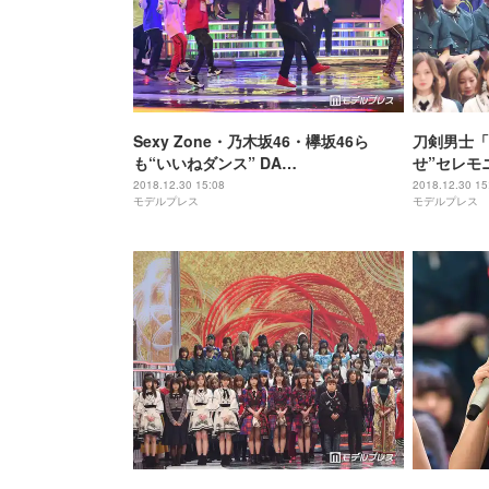
Sexy Zone・乃木坂46・欅坂46ら
刀剣男士「
も“いいねダンス” DA
せ”セレモ
PUMP「U.S.A.」で紅白出演者とコラ
＞
2018.12.30 15:08
2018.12.30 15
モデルプレス
モデルプレス
ボ＜紅白リハ2日目＞