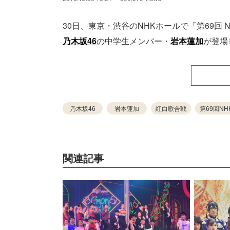
30日、東京・渋谷のNHKホールで「第69回
乃木坂46
の中学生メンバー・
岩本蓮加
が登場
乃木坂46
岩本蓮加
紅白歌合戦
第69回N
関連記事