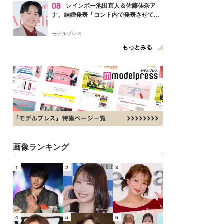
08
レインボー池田直人＆佐藤佳奈ア
ナ、結婚発表「コント内で発表させてい
ただきました」読売テレビ退社は生活拠
点変更のため
モデルプレス
もっとみる
画像ランキング
1
2
3
4
5
6