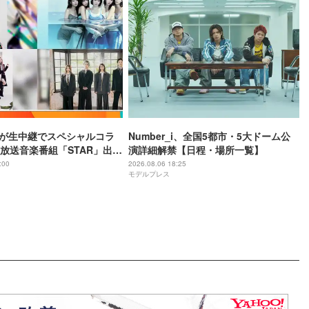
IZEが生中継でスペシャルコラ
Number_i、全国5都市・5大ドーム公
3日放送音楽番組「STAR」出演
演詳細解禁【日程・場所一覧】
ト発表
:00
2026.08.06 18:25
モデルプレス