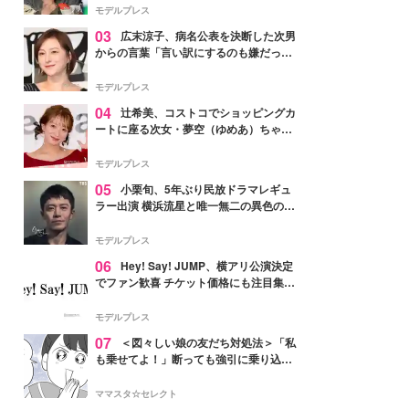
「かっこいい」と反響
モデルプレス
03
広末涼子、病名公表を決断した次男
からの言葉「言い訳にするのも嫌だっ
た」「言うべきか迷った」
モデルプレス
04
辻希美、コストコでショッピングカ
ートに座る次女・夢空（ゆめあ）ちゃん
の姿公開「乗りこなしてる感じが可愛す
ぎ」「成長を感じる」の声
モデルプレス
05
小栗旬、5年ぶり民放ドラマレギュ
ラー出演 横浜流星と唯一無二の異色のバ
ディで初共演【LOST10】
モデルプレス
06
Hey! Say! JUMP、横アリ公演決定
でファン歓喜 チケット価格にも注目集ま
る「激アツ」「平成に戻ったみたい」
モデルプレス
07
＜図々しい娘の友だち対処法＞「私
も乗せてよ！」断っても強引に乗り込ん
でくる友だち【第1話まんが】
ママスタ☆セレクト