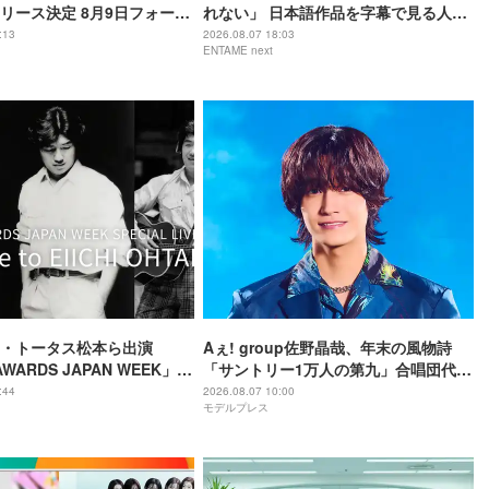
リース決定 8月9日フォーメ
れない」 日本語作品を字幕で見る人が
表へ
増えている背景
:13
2026.08.07 18:03
ENTAME next
・トータス松本ら出演
Aぇ! group佐野晶哉、年末の風物詩
AWARDS JAPAN WEEK」人
「サントリー1万人の第九」合唱団代表
eminoで配信決定
に就任 3か月のレッスン経て本番に臨
:44
2026.08.07 10:00
モデルプレス
む