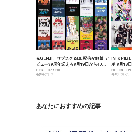
光GENJI、サブスク＆DL配信が解禁 デ
INI＆RI
ビュー39周年迎える8月19日から40周
ボ 8月1
年まで1年かけてリリース当時の日付に
アーティス
2026.08.07 10:00
2026.08.06 20
モデルプレス
モデルプレス
順次配信予定
あなたにおすすめの記事