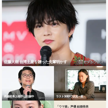
佐藤大樹 台湾土産を贈った先輩明かす
再婚発表 お相手は妊娠中
ラスト30秒で状況一変
「ウマ娘」声優 結婚発表