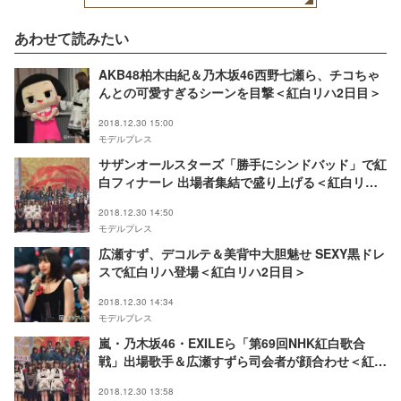
あわせて読みたい
AKB48柏木由紀＆乃木坂46西野七瀬ら、チコちゃ
んとの可愛すぎるシーンを目撃＜紅白リハ2日目＞
2018.12.30 15:00
モデルプレス
サザンオールスターズ「勝手にシンドバッド」で紅
白フィナーレ 出場者集結で盛り上げる＜紅白リハ2
日目＞
2018.12.30 14:50
モデルプレス
広瀬すず、デコルテ＆美背中大胆魅せ SEXY黒ドレ
スで紅白リハ登場＜紅白リハ2日目＞
2018.12.30 14:34
モデルプレス
嵐・乃木坂46・EXILEら「第69回NHK紅白歌合
戦」出場歌手＆広瀬すずら司会者が顔合わせ＜紅白
リハ2日目＞
2018.12.30 13:58