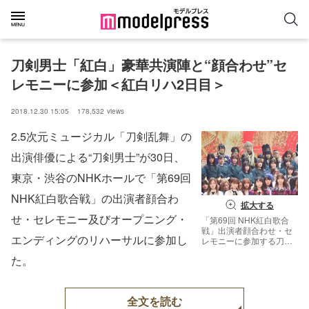
刀剣男士「紅白」豪華共演陣と“顔合わせ”セ
レモニーに参加＜紅白リハ2日目＞
2018.12.30 15:05
178,532
views
2.5次元ミュージカル「刀剣乱舞」の
出演俳優による“刀剣男士”が30日、
東京・渋谷のNHKホールで「第69回
NHK紅白歌合戦」の出演者顔合わ
拡大する
せ・セレモニー及びオープニング・
「第69回 NHK紅白歌合
戦」出演者顔合わせ・セ
エンディングのリハーサルに参加し
レモニーに参加する刀剣
男士（最後列）のぞき込
た。
む今剣（右） （C）モデ
ルプレス
全文を読む