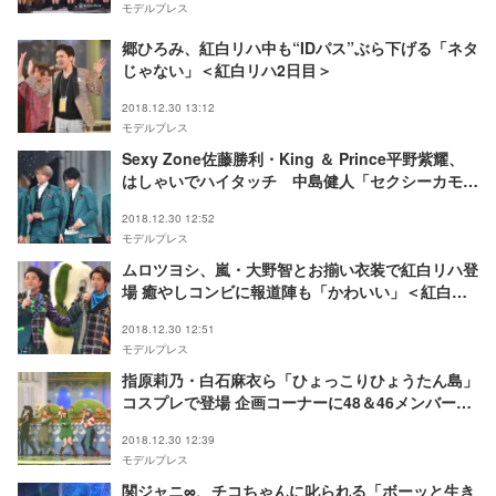
モデルプレス
郷ひろみ、紅白リハ中も“IDパス”ぶら下げる「ネタ
じゃない」＜紅白リハ2日目＞
2018.12.30 13:12
モデルプレス
Sexy Zone佐藤勝利・King ＆ Prince平野紫耀、
はしゃいでハイタッチ 中島健人「セクシーカモ
ン！」＜紅白リハ2日目＞
2018.12.30 12:52
モデルプレス
ムロツヨシ、嵐・大野智とお揃い衣装で紅白リハ登
場 癒やしコンビに報道陣も「かわいい」＜紅白リ
ハ2日目＞
2018.12.30 12:51
モデルプレス
指原莉乃・白石麻衣ら「ひょっこりひょうたん島」
コスプレで登場 企画コーナーに48＆46メンバー6
人出演＜紅白リハ2日目＞
2018.12.30 12:39
モデルプレス
関ジャニ∞、チコちゃんに叱られる「ボーッと生き