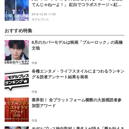
てんじゃねーよ！」 紅白でコラボステージ＜紅白
リハ2日目＞
2018.12.30 11:50
モデルプレス
おすすめ特集
8月のカバーモデルは映画「ブルーロック」の高橋
文哉
特集
各種エンタメ・ライフスタイルにまつわるランキン
グ＆読者アンケート結果を発表
特集
業界初！ 全プラットフォーム横断の大規模読者参
加型アワード
特集
モデルプレス独自取材！著名人が語る「夢を叶える