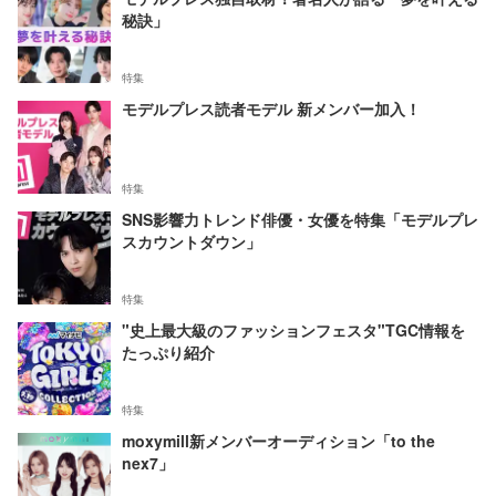
秘訣」
特集
モデルプレス読者モデル 新メンバー加入！
特集
SNS影響力トレンド俳優・女優を特集「モデルプレ
スカウントダウン」
特集
"史上最大級のファッションフェスタ"TGC情報を
たっぷり紹介
特集
moxymill新メンバーオーディション「to the
nex7」