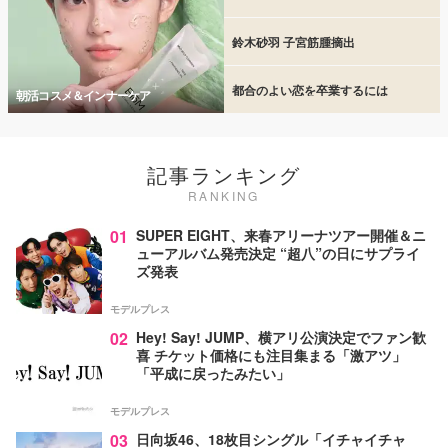
鈴木砂羽 子宮筋腫摘出
都合のよい恋を卒業するには
朝活コスメ＆インナーケア
記事ランキング
RANKING
01
SUPER EIGHT、来春アリーナツアー開催＆ニ
ューアルバム発売決定 “超八”の日にサプライ
ズ発表
モデルプレス
02
Hey! Say! JUMP、横アリ公演決定でファン歓
喜 チケット価格にも注目集まる「激アツ」
「平成に戻ったみたい」
モデルプレス
03
日向坂46、18枚目シングル「イチャイチャ