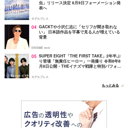
虫」リリース決定 8月9日フォーメーション発
表へ
モデルプレス
04
GACKTや小沢仁志に「セリフが聞き取れな
い」 日本語作品を字幕で見る人が増えている
背景
ENTAME next
05
SUPER EIGHT「THE FIRST TAKE」2年半ぶ
り登場「無責任ヒーロー」一発撮り 令和8年8
月8日公開・THEイナズマ戦隊と特別パフォー
マンス
モデルプレス
もっとみる