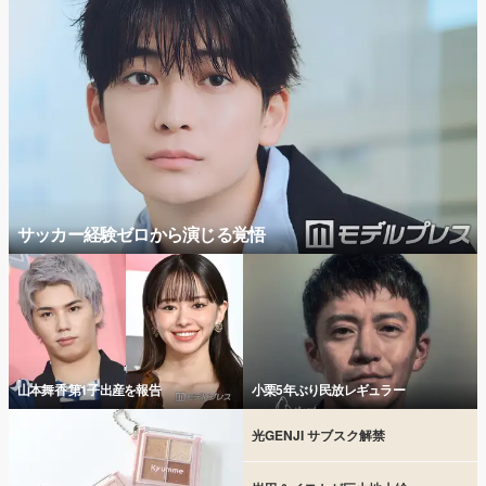
サッカー経験ゼロから演じる覚悟
山本舞香 第1子出産を報告
小栗5年ぶり民放レギュラー
光GENJI サブスク解禁