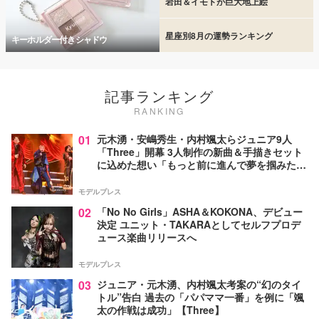
岩田＆イモトが巨大地上絵
星座別8月の運勢ランキング
キーホルダー付きシャドウ
記事ランキング
RANKING
01
元木湧・安嶋秀生・内村颯太らジュニア9人
「Three」開幕 3人制作の新曲＆手描きセット
に込めた想い「もっと前に進んで夢を掴みた
い」【ゲネプロレポ】
モデルプレス
02
「No No Girls」ASHA＆KOKONA、デビュー
決定 ユニット・TAKARAとしてセルフプロデ
ュース楽曲リリースへ
モデルプレス
03
ジュニア・元木湧、内村颯太考案の“幻のタイ
トル”告白 過去の「パパママ一番」を例に「颯
太の作戦は成功」【Three】