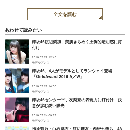
全文を読む
あわせて読みたい
欅坂46渡辺梨加、美肌きらめく圧倒的透明感に釘
付け
2016.07.29 12:45
モデルプレス
欅坂46、4人がモデルとしてランウェイ登場
「GirlsAward 2016 A／W」
2016.07.28 14:50
モデルプレス
欅坂46センター平手友梨奈の表現力に釘付け 決
意が滲む鋭い眼光
2016.07.24 00:37
モデルプレス
指原莉乃・白石麻衣・渡辺麻友・西野七瀬ら、48