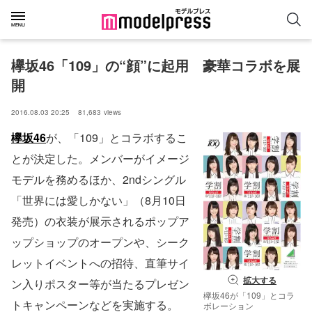
欅坂46「109」の“顔”に起用　豪華コラボを展
開
2016.08.03 20:25
81,683
views
欅坂46
が、「109」とコラボするこ
とが決定した。メンバーがイメージ
モデルを務めるほか、2ndシングル
「世界には愛しかない」（8月10日
発売）の衣装が展示されるポップア
ップショップのオープンや、シーク
レットイベントへの招待、直筆サイ
拡大する
ン入りポスター等が当たるプレゼン
欅坂46が「109」とコラ
トキャンペーンなどを実施する。
ボレーション