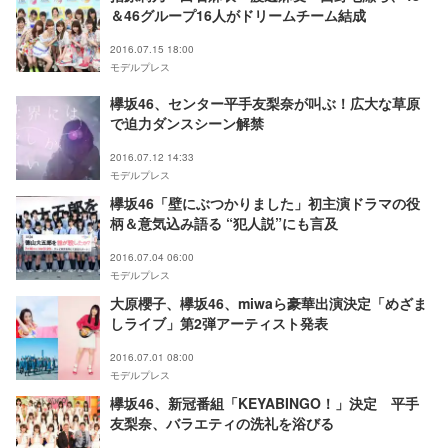
＆46グループ16人がドリームチーム結成
2016.07.15 18:00
モデルプレス
欅坂46、センター平手友梨奈が叫ぶ！広大な草原
で迫力ダンスシーン解禁
2016.07.12 14:33
モデルプレス
欅坂46「壁にぶつかりました」初主演ドラマの役
柄＆意気込み語る “犯人説”にも言及
2016.07.04 06:00
モデルプレス
大原櫻子、欅坂46、miwaら豪華出演決定「めざま
しライブ」第2弾アーティスト発表
2016.07.01 08:00
モデルプレス
欅坂46、新冠番組「KEYABINGO！」決定 平手
友梨奈、バラエティの洗礼を浴びる