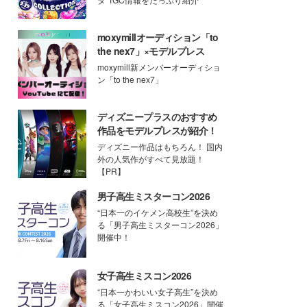
moxymillオーディション「to
the nex7」×モデルプレス
moxymill新メンバーオーディショ
ン「to the nex7」
ディズニープラスのおすすめ
作品をモデルプレスが紹介！
ディズニー作品はもちろん！ 国内
外の人気作がすべて見放題！
【PR】
男子高生ミスターコン2026
“日本一のイケメン高校生”を決め
る「男子高生ミスターコン2026」
開催中！
女子高生ミスコン2026
“日本一かわいい女子高生”を決め
る「女子高生ミスコン2026」開催