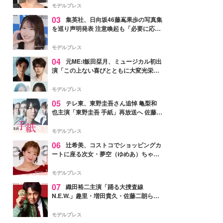
モデルプレス
03
集英社、日向坂46藤嶌果歩の写真集
を巡り声明発表 注意喚起も「必要に応じ
て法的措置を含む対応を検討」
モデルプレス
04
元ME:I飯田栞月、ミュージカル初出
演「この上ない喜びとともに大変光栄」
4年ぶり上演「ファントム」城田優らキ
ャスト発表
モデルプレス
05
テレ東、東野圭吾さん追悼 亀梨和
也主演「東野圭吾 手紙」再放送へ 佐藤隆
太・本田翼・中村倫也ら出演
モデルプレス
06
辻希美、コストコでショッピングカ
ートに座る次女・夢空（ゆめあ）ちゃん
の姿公開「乗りこなしてる感じが可愛す
ぎ」「成長を感じる」の声
モデルプレス
07
織田裕二主演「踊る大捜査線
N.E.W.」趣里・増田貴久・佐藤二朗ら新
メンバー紹介映像解禁 各キャラクター象
徴する“謎のキーワード”も
モデルプレス