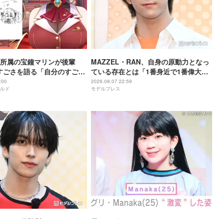
所属の宝鐘マリンが後輩
MAZZEL・RAN、自身の原動力となっ
rのすごさを語る「自分のすごさ
ている存在とは「1番身近で1番偉大な
ない」
存在」
:00
2026.08.07 22:59
ルド
モデルプレス