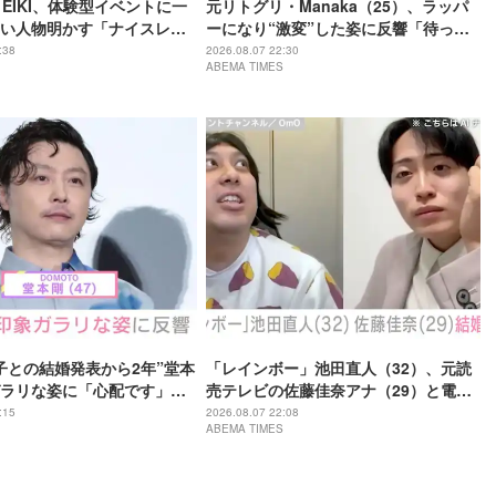
・EIKI、体験型イベントに一
元リトグリ・Manaka（25）、ラッパ
い人物明かす「ナイスレシ
ーになり“激変”した姿に反響「待っ
で終わらない」
て」「昔から見てるけど 最近ずっと可
:38
2026.08.07 22:30
ABEMA TIMES
愛くなってる」
子との結婚発表から2年”堂本
「レインボー」池田直人（32）、元読
ラリな姿に「心配です」
売テレビの佐藤佳奈アナ（29）と電撃
の？」などさまざまな声
結婚「ジャンボより先とは」「かなり
:15
2026.08.07 22:08
ABEMA TIMES
びっくり！」など驚きの声