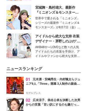
女性たちのヘアケア事情を紹介し
イベートでも仲良しで旅行好きな
ます。
宮城舞・島村雄大、最新作
モデル・愛甲ひかりさんと橋下美
好さんを迎えて本音で女子会トー
『ミニオンズ＆モンスター
ク。猛暑のお出かけを快適に過ご
ズ』の魅力熱弁 ハチャメチャ
世界中で愛される「ミニオンズ」
すヒントや、2人が感動した夏の
だけじゃない“友情と絆”に感
シリーズの最新作『ミニオンズ＆
生理の新常識にも迫りました。
動
モンスターズ』が8月7日（金）に
公開。モデルプレスでは、“大のミ
アイドルから絶大な支持 衣装
ニオン好き”という共通点を持つモ
デルの宮城舞と島村雄大の特別対
デザイナー・茅野しのぶの“可
談をお届け！それぞれの視点か
愛い”を作る美学＜「シチズン
AKB48や＝LOVEなど数々の人気
ら、今作ならではの魅力や予想外
クロスシー」インタビュー＞
アイドルたちの衣装を手掛け、ア
の感動をもたらす奥深いストーリ
イドルやファンから絶大な支持を
ーについて熱く語り合ってもらっ
得る、株式会社オサレカンパニー
た。
取締役兼クリエイティブディレク
ニュースランキング
ター・茅野しのぶ。一人ひとりの
個性に寄り添い、魅力を引き出す
衣装作りは、多くの女性たちに勇
01
元木湧・安嶋秀生・内村颯太らジュ
気と自信を与え続けている。
ニア9人「Three」開幕 3人制作の新曲＆
手描きセットに込めた想い「もっと前に
進んで夢を掴みたい」【ゲネプロレポ】
モデルプレス
02
広末涼子、病名公表を決断した次男
からの言葉「言い訳にするのも嫌だっ
た」「言うべきか迷った」