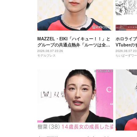
MAZZEL・EIKI「ハイキュー！！」と
ホロライブ
グループの共通点熱弁「ルーツは全然
VTube
違うんですけど」
に気づいて
2026.08.07 23:26
2026.08.07 23
モデルプレス
らいばーずワー