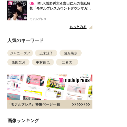
08
M!LK曽野舜太＆吉田仁人の表紙解
禁「モデルプレスカウントダウンマガジ
ン」巻頭に登場
モデルプレス
もっとみる
人気のキーワード
ジャニーズJr.
広末涼子
藤嶌果歩
飯田栞月
中村倫也
辻希美
画像ランキング