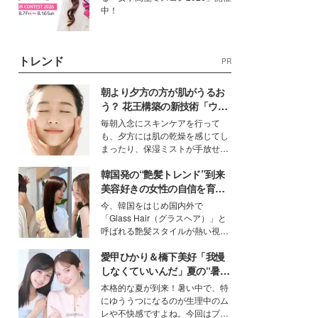
中！
トレンド
PR
朝より夕方の方が肌がうるお
う？ 花王構築の新技術「ウォ
ーターキャプチャリングスキ
毎朝入念にスキンケアを行って
ン（捕水肌）」がスキンケア
も、夕方には肌の乾燥を感じてし
の常識を変える予感
まったり、保湿ミストが手放せな
いという読者も多いのでは？そん
韓国発の“艶髪トレンド”到来
な美容の常識を大きく変える可能
性を秘めた、革新的な「Water
美容好きの女性の自信を育む
Capturing Skin（ウォーターキャ
「ヘアケア事情」って？
今、韓国をはじめ国内外で
プチャリングスキン：捕水肌）」
「Glass Hair（グラスヘア）」と
技術を、花王が構築した。
呼ばれる艶髪スタイルが熱い視線
を集めています。メイクやファッ
愛甲ひかり＆橋下美好「我慢
ションの完成度を高めるベースと
して、“髪そのものの美しさ”に改
しなくていいんだ」夏の“暑さ
めて注目する人が増えている様
対策”の新しい選択肢とは？
本格的な夏が到来！暑い中で、特
子。今回は、そんな憧れの艶やか
にゆううつになるのが生理中のム
な髪を日常で叶える、美容好きの
レや不快感ですよね。今回はプラ