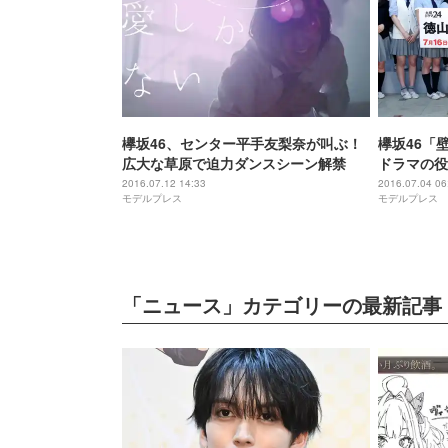
欅坂46、センター平手友梨奈が叫ぶ！
欅坂46「
広大な草原で迫力ダンスシーン解禁
ドラマの役
説”にも言
2016.07.12 14:33
2016.07.04 06
モデルプレス
モデルプレス
「ニュース」カテゴリーの最新記事