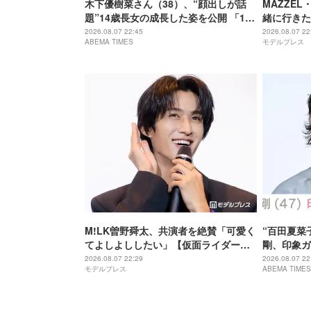
木下優樹菜さん（38）、“顔出しが話
MAZZEL
題”14歳長女の成長した姿を公開 「14
緒に行きた
歳とは思えぬオトナっぽさ」「優樹菜
ーブするま
2026.08.07 22:45
2026.08.07 22
ABEMA TIMES
モデルプレス
ちゃんにそっくりすぎる」など反響
M!LK曽野舜太、共演者を絶賛「可愛く
“百田夏菜
てよしよししたい」【仮面ライダーゼ
剛、印象ガ
ッツ さよならのミッション】
「匂わせな
2026.08.07 22:29
2026.08.07 22
モデルプレス
ABEMA TIMES