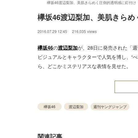
欅坂46渡辺梨加、美肌きらめく圧倒的透明感に釘付け（C）
欅坂46渡辺梨加、美肌きら
2016.07.29 12:45
216,035
views
欅坂46
の
渡辺梨加
が、28日に発売された「
ビジュアルとキャラクターで人気を博し、“
ら、どこかミステリアスな表情を見せた。
欅坂46
渡辺梨加
週刊ヤングジャンプ
関連記事