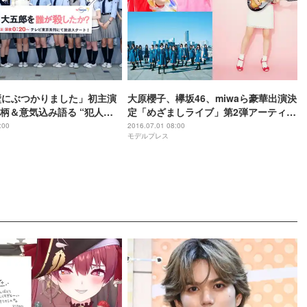
壁にぶつかりました」初主演
大原櫻子、欅坂46、miwaら豪華出演決
柄＆意気込み語る “犯人
定「めざましライブ」第2弾アーティス
及
ト発表
:00
2016.07.01 08:00
モデルプレス