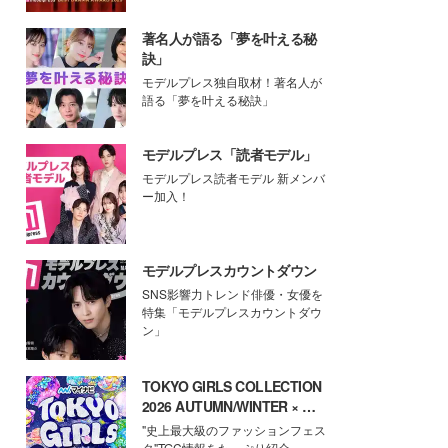
著名人が語る「夢を叶える秘
訣」
モデルプレス独自取材！著名人が
語る「夢を叶える秘訣」
モデルプレス「読者モデル」
モデルプレス読者モデル 新メンバ
ー加入！
モデルプレスカウントダウン
SNS影響力トレンド俳優・女優を
特集「モデルプレスカウントダウ
ン」
TOKYO GIRLS COLLECTION
2026 AUTUMN/WINTER × モ
デルプレス
"史上最大級のファッションフェス
タ"TGC情報をたっぷり紹介