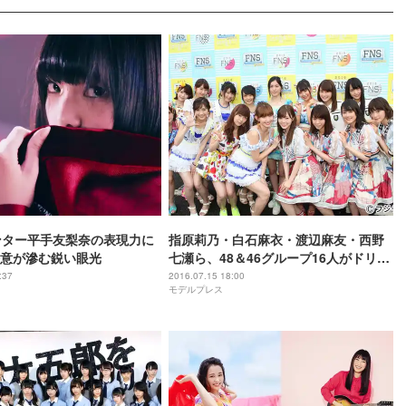
ンター平手友梨奈の表現力に
指原莉乃・白石麻衣・渡辺麻友・西野
意が滲む鋭い眼光
七瀬ら、48＆46グループ16人がドリー
ムチーム結成
:37
2016.07.15 18:00
モデルプレス