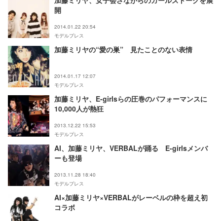
加藤ミリヤ、女子会さながらのガールズトークを展
開
2014.01.22 20:54
モデルプレス
加藤ミリヤの“愛の巣” 見たことのない表情
2014.01.17 12:07
モデルプレス
加藤ミリヤ、E-girlsらの圧巻のパフォーマンスに
10,000人が熱狂
2013.12.22 15:53
モデルプレス
AI、加藤ミリヤ、VERBALが踊る E-girlsメンバ
ーも登場
2013.11.28 18:40
モデルプレス
AI×加藤ミリヤ×VERBALがレーベルの枠を超え初
コラボ