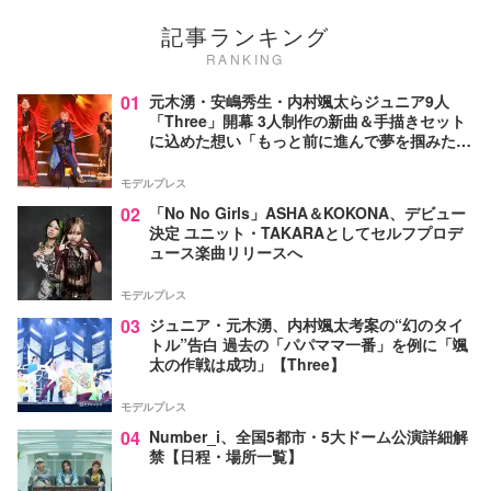
記事ランキング
RANKING
01
元木湧・安嶋秀生・内村颯太らジュニア9人
「Three」開幕 3人制作の新曲＆手描きセット
に込めた想い「もっと前に進んで夢を掴みた
い」【ゲネプロレポ】
モデルプレス
02
「No No Girls」ASHA＆KOKONA、デビュー
決定 ユニット・TAKARAとしてセルフプロデ
ュース楽曲リリースへ
モデルプレス
03
ジュニア・元木湧、内村颯太考案の“幻のタイ
トル”告白 過去の「パパママ一番」を例に「颯
太の作戦は成功」【Three】
モデルプレス
04
Number_i、全国5都市・5大ドーム公演詳細解
禁【日程・場所一覧】