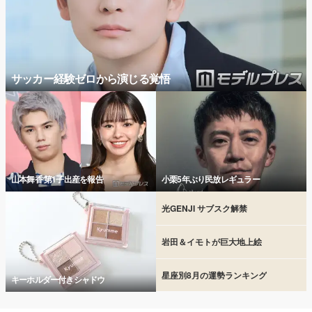
サッカー経験ゼロから演じる覚悟
山本舞香 第1子出産を報告
小栗5年ぶり民放レギュラー
光GENJI サブスク解禁
岩田＆イモトが巨大地上絵
星座別8月の運勢ランキング
キーホルダー付きシャドウ