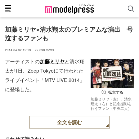
加藤ミリヤ×清水翔太のプレミアムな演出　号
泣するファンも
2014.04.02 12:19
99,098
views
アーティストの
加藤ミリヤ
と清水翔
太が1日、Zeep Tokyoにて行われた
ライブイベント「MTV LIVE 2014」
に登場した。
拡大する
加藤ミリヤ（左）、清水
翔太（右）と記念撮影を
行うファン（中央二人）
全文を読む
あわせて読みたい