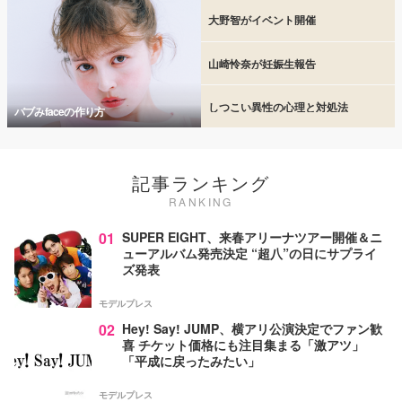
大野智がイベント開催
山崎怜奈が妊娠生報告
しつこい異性の心理と対処法
バブみfaceの作り方
記事ランキング
RANKING
01
SUPER EIGHT、来春アリーナツアー開催＆ニ
ューアルバム発売決定 “超八”の日にサプライ
ズ発表
モデルプレス
02
Hey! Say! JUMP、横アリ公演決定でファン歓
喜 チケット価格にも注目集まる「激アツ」
「平成に戻ったみたい」
モデルプレス