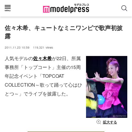
佐々木希、キュートなミニワンピで歌声初披
露
2011.11.23 10:59
119,321
views
人気モデルの
佐々木希
が22日、所属
事務所「トップコート」主催の15周
年記念イベント「TOPCOAT
COLLECTION～歌って踊って心はひ
とつ～」でライブを披露した。
拡大する