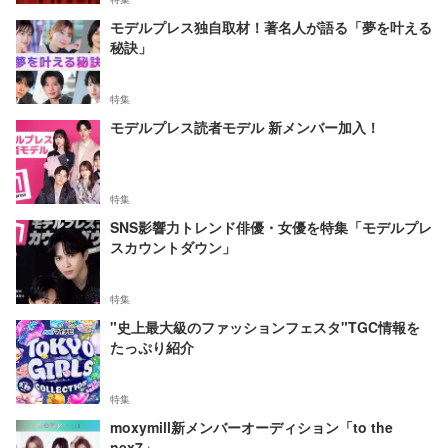
モデルプレス独自取材！著名人が語る「夢を叶える
秘訣」
特集
モデルプレス読者モデル 新メンバー加入！
特集
SNS影響力トレンド俳優・女優を特集「モデルプレ
スカウントダウン」
特集
"史上最大級のファッションフェスタ"TGC情報を
たっぷり紹介
特集
moxymill新メンバーオーディション「to the
nex7」