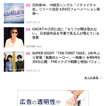
03
日向坂46、18枚目シングル「イチャイチャ
虫」リリース決定 8月9日フォーメーション発
表へ
モデルプレス
04
GACKTや小沢仁志に「セリフが聞き取れな
い」 日本語作品を字幕で見る人が増えている
背景
ENTAME next
05
SUPER EIGHT「THE FIRST TAKE」2年半ぶ
り登場「無責任ヒーロー」一発撮り 令和8年8
月8日公開・THEイナズマ戦隊と特別パフォー
マンス
モデルプレス
もっとみる