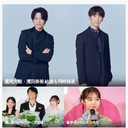
重岡大毅・濱田崇裕 結婚を同時発表
福山雅治がサプライズ登場
峯岸 夫からのキス告白