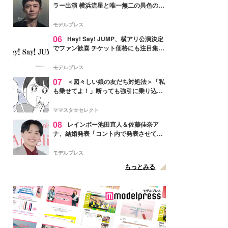
ラー出演 横浜流星と唯一無二の異色のバ
ディで初共演【LOST10】
モデルプレス
06
Hey! Say! JUMP、横アリ公演決定
でファン歓喜 チケット価格にも注目集ま
る「激アツ」「平成に戻ったみたい」
モデルプレス
07
＜図々しい娘の友だち対処法＞「私
も乗せてよ！」断っても強引に乗り込ん
でくる友だち【第1話まんが】
ママスタ☆セレクト
08
レインボー池田直人＆佐藤佳奈ア
ナ、結婚発表「コント内で発表させてい
ただきました」読売テレビ退社は生活拠
点変更のため
モデルプレス
もっとみる