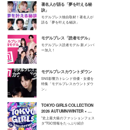
著名人が語る「夢を叶える秘
訣」
モデルプレス独自取材！著名人が
語る「夢を叶える秘訣」
モデルプレス「読者モデル」
モデルプレス読者モデル 新メンバ
ー加入！
モデルプレスカウントダウン
SNS影響力トレンド俳優・女優を
特集「モデルプレスカウントダウ
ン」
TOKYO GIRLS COLLECTION
2026 AUTUMN/WINTER × モ
デルプレス
"史上最大級のファッションフェス
タ"TGC情報をたっぷり紹介