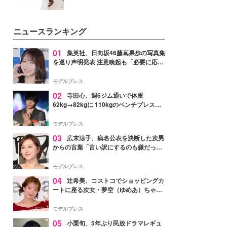
ニュースランキング
01
集英社、日向坂46藤嶌果歩の写真集
を巡り声明発表 注意喚起も「必要に応じ
て法的措置を含む対応を検討」
モデルプレス
02
寺田心、週6ジム通いで体重
62kg→82kgに 110kgのベンチプレス持
ち上げる姿披露「胸板の厚みすごい」
「かっこいい」と反響
モデルプレス
03
広末涼子、病名公表を決断した次男
からの言葉「言い訳にするのも嫌だっ
た」「言うべきか迷った」
モデルプレス
04
辻希美、コストコでショッピングカ
ートに座る次女・夢空（ゆめあ）ちゃん
の姿公開「乗りこなしてる感じが可愛す
ぎ」「成長を感じる」の声
モデルプレス
05
小栗旬、5年ぶり民放ドラマレギュ