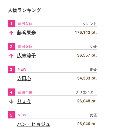
人物ランキング
1
前回 3 位
タレント
藤嶌果歩
176,142 pt.
2
前回 5 位
女優
広末涼子
36,557 pt.
3
NEW
俳優
寺田心
34,333 pt.
4
前回 1 位
クリエイター
りょう
26,048 pt.
5
NEW
女優
ハン・ヒョジュ
26,046 pt.