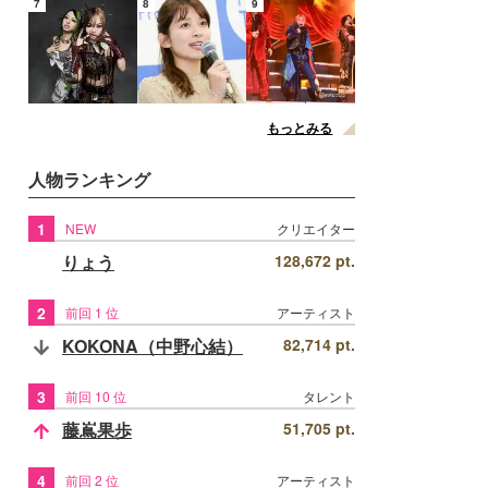
7
8
9
もっとみる
人物ランキング
1
NEW
クリエイター
りょう
128,672 pt.
2
前回 1 位
アーティスト
KOKONA（中野心結）
82,714 pt.
3
前回 10 位
タレント
藤嶌果歩
51,705 pt.
4
前回 2 位
アーティスト