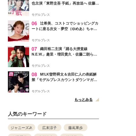
也主演「東野圭吾 手紙」再放送へ 佐藤隆
太・本田翼・中村倫也ら出演
モデルプレス
06
辻希美、コストコでショッピングカ
ートに座る次女・夢空（ゆめあ）ちゃん
の姿公開「乗りこなしてる感じが可愛す
ぎ」「成長を感じる」の声
モデルプレス
07
織田裕二主演「踊る大捜査線
N.E.W.」趣里・増田貴久・佐藤二朗ら新
メンバー紹介映像解禁 各キャラクター象
徴する“謎のキーワード”も
モデルプレス
08
M!LK曽野舜太＆吉田仁人の表紙解
禁「モデルプレスカウントダウンマガジ
ン」巻頭に登場
モデルプレス
もっとみる
人気のキーワード
ジャニーズJr.
広末涼子
藤嶌果歩