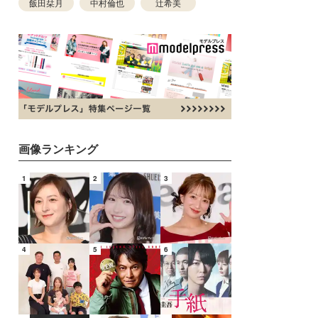
飯田栞月
中村倫也
辻希美
画像ランキング
1
2
3
4
5
6