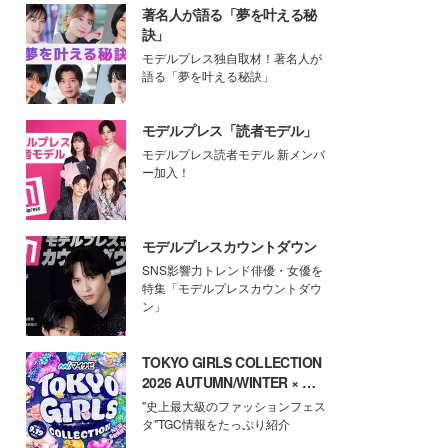
著名人が語る「夢を叶える秘
訣」
モデルプレス独自取材！著名人が
語る「夢を叶える秘訣」
モデルプレス「読者モデル」
モデルプレス読者モデル 新メンバ
ー加入！
モデルプレスカウントダウン
SNS影響力トレンド俳優・女優を
特集「モデルプレスカウントダウ
ン」
TOKYO GIRLS COLLECTION
2026 AUTUMN/WINTER × モ
デルプレス
"史上最大級のファッションフェス
タ"TGC情報をたっぷり紹介