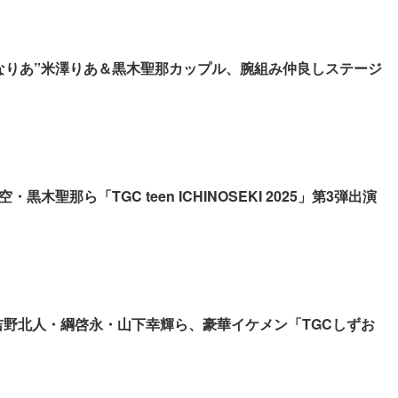
なりあ”米澤りあ＆黒木聖那カップル、腕組み仲良しステージ
黒木聖那ら「TGC teen ICHINOSEKI 2025」第3弾出演
GE吉野北人・綱啓永・山下幸輝ら、豪華イケメン「TGCしずお