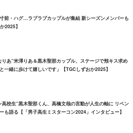
寸前・ハグ…ラブラブカップルが集結 新シーズンメンバーも
か2025】
なりあ”米澤りあ＆黒木聖那カップル、ステージで頬キス求め
と一緒に歩けて嬉しいです」【TGCしずおか2025】
ン高校生”黒木聖那くん、高橋文哉の言動が人生の軸に リベン
ーも語る【「男子高生ミスターコン2024」インタビュー】