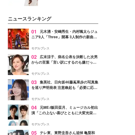
ニュースランキング
01
元木湧・安嶋秀生・内村颯太らジュ
ニア9人「Three」開幕 3人制作の新曲＆
手描きセットに込めた想い「もっと前に
進んで夢を掴みたい」【ゲネプロレポ】
モデルプレス
02
広末涼子、病名公表を決断した次男
からの言葉「言い訳にするのも嫌だっ
た」「言うべきか迷った」
モデルプレス
03
集英社、日向坂46藤嶌果歩の写真集
を巡り声明発表 注意喚起も「必要に応じ
て法的措置を含む対応を検討」
モデルプレス
04
元ME:I飯田栞月、ミュージカル初出
演「この上ない喜びとともに大変光栄」
4年ぶり上演「ファントム」城田優らキ
ャスト発表
モデルプレス
05
テレ東、東野圭吾さん追悼 亀梨和