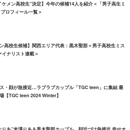
イケメン高校生”決定】今年の候補14人を紹介＜「男子高生ミ
4」プロフィール一覧＞
ン高校生候補】関西エリア代表：黒木聖那＜男子高校生ミス
ファイナリスト連載＞
・顔が急接近…ラブラブカップル「TGC teen」に集結 最
GC teen 2024 Winter】
なりあ”米澤りあ＆黒木聖那カップル、顔近づけ急接近 幸せオ