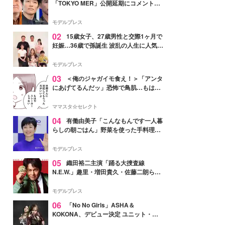
「TOKYO MER」公開延期にコメント
「現実のヒーローたちにチームMERから
最大の敬意とエールを」
モデルプレス
02
15歳女子、27歳男性と交際1ヶ月で
妊娠…36歳で孫誕生 波乱の人生に人気タ
レント思わずツッコミ「だいぶ危ねえ
よ！」
モデルプレス
03
＜俺のジャガイモ食え！＞「アンタ
にあげてるんだッ」恐怖で鳥肌…もはや
ストーカー？【第3話まんが】
ママスタ☆セレクト
04
有働由美子「こんなもんです一人暮
らしの朝ごはん」野菜を使った手料理公
開「作ってみたい」「ヘルシーで美味し
そう」と反響
モデルプレス
05
織田裕二主演「踊る大捜査線
N.E.W.」趣里・増田貴久・佐藤二朗ら新
メンバー紹介映像解禁 各キャラクター象
徴する“謎のキーワード”も
モデルプレス
06
「No No Girls」ASHA＆
KOKONA、デビュー決定 ユニット・
TAKARAとしてセルフプロデュース楽曲