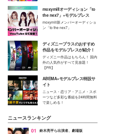
moxymillオーディション「to
the nex7」×モデルプレス
moxymill新メンバーオーディショ
ン「to the nex7」
ディズニープラスのおすすめ
作品をモデルプレスが紹介！
ディズニー作品はもちろん！ 国内
外の人気作がすべて見放題！
【PR】
ABEMA×モデルプレス特設サ
イト
ニュース・恋リア・アニメ・スポ
ーツなど多彩な番組を24時間無料
で楽しめる！
ニュースランキング
01
鈴木亮平ら出演者、劇場版