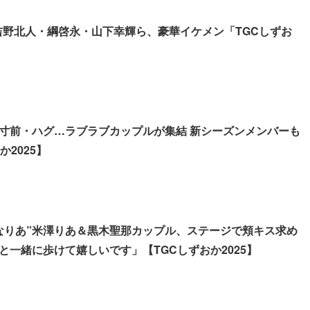
GE吉野北人・綱啓永・山下幸輝ら、豪華イケメン「TGCしずお
寸前・ハグ…ラブラブカップルが集結 新シーズンメンバーも
か2025】
なりあ”米澤りあ＆黒木聖那カップル、ステージで頬キス求め
と一緒に歩けて嬉しいです」【TGCしずおか2025】