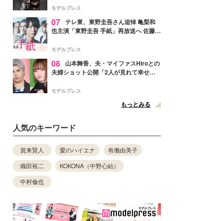
リリースへ
モデルプレス
07
テレ東、東野圭吾さん追悼 亀梨和
也主演「東野圭吾 手紙」再放送へ 佐藤隆
太・本田翼・中村倫也ら出演
モデルプレス
08
山本舞香、夫・マイファスHiroとの
夫婦ショット公開「2人が見れて幸せ」
「仲の良さが伝わってくる」と反響
モデルプレス
もっとみる
人気のキーワード
賀来賢人
愛のハイエナ
有働由美子
織田裕二
KOKONA（中野心結）
中村倫也