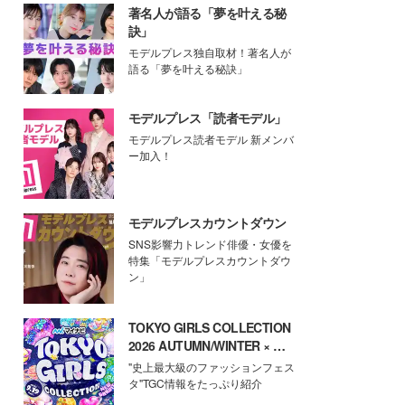
著名人が語る「夢を叶える秘
訣」
モデルプレス独自取材！著名人が
語る「夢を叶える秘訣」
モデルプレス「読者モデル」
モデルプレス読者モデル 新メンバ
ー加入！
モデルプレスカウントダウン
SNS影響力トレンド俳優・女優を
特集「モデルプレスカウントダウ
ン」
TOKYO GIRLS COLLECTION
2026 AUTUMN/WINTER × モ
デルプレス
"史上最大級のファッションフェス
タ"TGC情報をたっぷり紹介