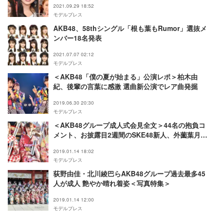
2021.09.29 18:52
モデルプレス
AKB48、58thシングル「根も葉もRumor」選抜メ
ンバー18名発表
2021.07.07 02:12
モデルプレス
＜AKB48「僕の夏が始まる」公演レポ＞柏木由
紀、後輩の言葉に感激 選曲新公演でレア曲発掘
2019.06.30 20:30
モデルプレス
＜AKB48グループ成人式会見全文＞44名の抱負コ
メント、お披露目2週間のSKE48新人、外薗葉月は
手作り振袖…
2019.01.14 18:02
モデルプレス
荻野由佳・北川綾巴らAKB48グループ過去最多45
人が成人 艶やか晴れ着姿＜写真特集＞
2019.01.14 12:00
モデルプレス