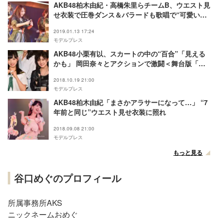
AKB48柏木由紀・高橋朱里らチームB、ウエスト見
せ衣装で圧巻ダンス＆バラードも歌唱で“可愛いだ
けじゃない”魅力アピール＜セットリスト＞
2019.01.13 17:24
モデルプレス
AKB48小栗有以、スカートの中の“百合”「見える
かも」 岡田奈々とアクションで激闘＜舞台版「マ
ジムリ学園」＞
2018.10.19 21:00
モデルプレス
AKB48柏木由紀「まさかアラサーになって…」 “7
年前と同じ”ウエスト見せ衣装に照れ
2018.09.08 21:00
モデルプレス
もっと見る
谷口めぐのプロフィール
所属事務所AKS
ニックネームおめぐ