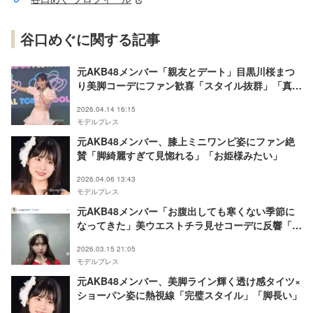
谷口めぐに関する記事
元AKB48メンバー「親友とデート」目黒川桜まつ
り美脚コーデにファン歓喜「スタイル抜群」「真似
したい」
2026.04.14 16:15
モデルプレス
元AKB48メンバー、膝上ミニワンピ姿にファン絶
賛「脚綺麗すぎて見惚れる」「お姫様みたい」
2026.04.06 13:43
モデルプレス
元AKB48メンバー「お腹出しても寒くない季節に
なってきた」美ウエストチラ見せコーデに反響「色
っぽくて可愛い」「着こなし方が素敵」
2026.03.15 21:05
モデルプレス
元AKB48メンバー、美脚ライン輝く透け感タイツ×
ショーパン姿に熱視線「完璧スタイル」「脚長い」