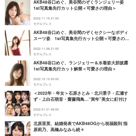
AKB48谷口めぐ、美谷間のぞくランジェリー姿
1st写真集先行カット公開＜可愛さの理由＞
2022.11.15 21:00
モデルプレス
AKB48谷口めぐ、美谷間のぞくセクシーなボディ
スーツ姿 1st写真集先行カット公開＜可愛さの理
由＞
2022.11.08 21:00
モデルプレス
AKB48谷口めぐ、ランジェリー＆水着姿大胆披露
1st写真集先行カット解禁＜可愛さの理由＞
2022.10.13 00:00
モデルプレス
＜2022年・年女＞石原さとみ・北川景子・広瀬す
ず・上白石萌音・齋藤飛鳥…“寅年”美女に釘付け
2022.01.01 06:00
モデルプレス
北原里英、結婚発表でAKB48OGから祝福殺到 指
原莉乃、高橋みなみら続々