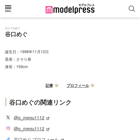
たにぐちめぐ
谷口めぐ
誕生日：
1998年11月12日
星座：
さそり座
身長：
159cm
記事
プロフィール
谷口めぐの関連リンク
@o_megu1112
@o_megu1112
谷口めぐ プロフィール