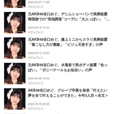
2026.03.07 11:09
モデルプレス
元AKB48谷口めぐ、デニムショーパンで美脚披露
韓国旅での“現地調達”コーデに「大人っぽい」「お
しゃれ」の声
2025.09.18 12:30
モデルプレス
元AKB48谷口めぐ、膝上ミニからスラリ美脚披露
「着こなし方が素敵」「ビジュ天使すぎ」の声
2025.09.12 12:00
モデルプレス
元AKB48谷口めぐ、水着姿で美ボディ披露「色っ
ぽい」「ポニーテールもお似合い」の声
2025.09.08 13:50
モデルプレス
AKB48谷口めぐ、グループ卒業を発表「叶えたい
夢を全て叶えることができた」今年3人目＜全文＞
2024.03.19 23:02
モデルプレス