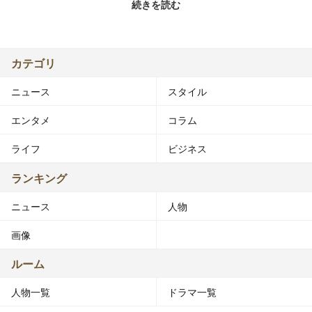
続きを読む
日にお披露目され、現在は5人で活動している。2017年7
月には「来栖りん1st写真集『16歳のコアクマ』」を発
売。
カテゴリ
趣味はプラネタリウム巡り。特技は書道。自称絶対的セン
ニュース
スタイル
ター。「いたずら大好きかまってちゃん」。メンバーから
は行動が「あざとい」「ビジネス」とツッコまれている。
エンタメ
コラム
2018年6月、週刊ヤングジャンプ『制コレ18（いちは
ち）』にエントリー。
ライフ
ビジネス
出典：フリー百科事典『ウィキペディア（Wikipedia）』
ランキング
Text is available under GNU Free Documentation License.
ニュース
人物
画像
ルーム
人物一覧
ドラマ一覧