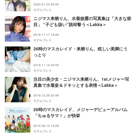
2020.01.04 05:00
モデルプレス
ニジマス来栖りん、水着披露の写真集は「大きな節
目」 “子ども扱い”脱却誓う＜Lakka＞
2019.11.17 18:06
モデルプレス
26時のマスカレイド・来栖りん、眩しい美脚にう
っとり
2019.11.14 00:00
モデルプレス
注目の美少女・ニジマス来栖りん、1stメジャー写
真集で水着姿＆ドキッとする表情＜Lakka＞
2019.10.29 20:49
モデルプレス
26時のマスカレイド、メジャーデビューアルバム
「ちゅるサマ！」が快挙
2019.08.13 19:28
モデルプレス