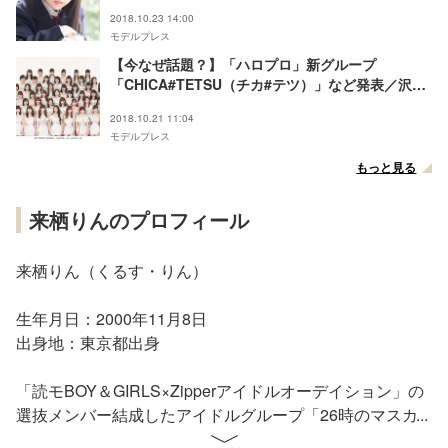
る＜モデルプレスインタビュー＞
2018.10.23 14:00
モデルプレス
【今なぜ話題？】「ハロプロ」新グループ
「CHICA#TETSU（チカ#テツ）」など発表／沢尻
エリカ・戸田恵梨香ら輩出で10年ぶり復活した
2018.10.21 11:04
「制コレ」
モデルプレス
もっと見る
来栖りんのプロフィール
来栖りん（くるす・りん）
生年月日：2000年11月8日
出身地：東京都出身
「読モBOY＆GIRLS×Zipperアイドルオーデイション」の
選抜メンバー結成したアイドルグループ「26時のマスカ
レイド」（通称：ニジマス）のセンター。2016年10月30