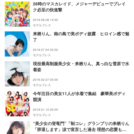
26時のマスカレイド、メジャーデビューでブレイ
ク必至の快進撃
2019.08.08 14:00
モデルプレス
来栖りん、南の島で美ボディ披露 ヒロイン感で魅
了
2019.07.04 00:00
モデルプレス
現役最高制服美少女・来栖りん、真っ白な雪原で水
着姿
2019.02.07 00:00
モデルプレス
今年注目の美女11人が水着で集結 豪華美ボディ
競演
2019.01.10 00:00
モデルプレス
“美少女の登竜門”「制コレ」グランプリの来栖りん
「辞退します」涙で宣言した過去 理想の恋愛も語