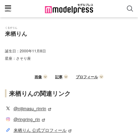
くるすりん
来栖りん
誕生日：
2000年11月8日
星座：
さそり座
画像
記事
プロフィール
来栖りんの関連リンク
@nijimasu_rinrin
@ringring_rin
来栖りん 公式プロフィール