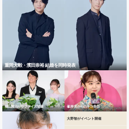
重岡大毅・濱田崇裕 結婚を同時発表
福山雅治がサプライズ登場
峯岸 夫からのキス告白
大野智がイベント開催