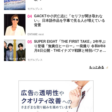
モデルプレス
04
GACKTや小沢仁志に「セリフが聞き取れな
い」 日本語作品を字幕で見る人が増えている
背景
ENTAME next
05
SUPER EIGHT「THE FIRST TAKE」2年半ぶ
り登場「無責任ヒーロー」一発撮り 令和8年8
月8日公開・THEイナズマ戦隊と特別パフォー
マンス
モデルプレス
もっとみる