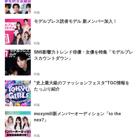
特集
モデルプレス読者モデル 新メンバー加入！
特集
SNS影響力トレンド俳優・女優を特集「モデルプレ
スカウントダウン」
特集
"史上最大級のファッションフェスタ"TGC情報を
たっぷり紹介
特集
moxymill新メンバーオーディション「to the
nex7」
特集