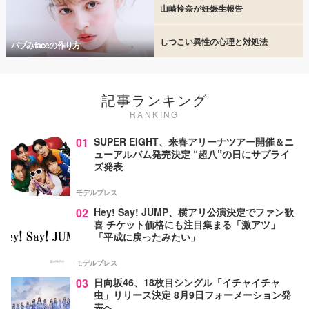
山崎怜奈が妊娠生報告
しつこい異性の心理と対処法
バブみfaceの作り方
記事ランキング
RANKING
01
SUPER EIGHT、来春アリーナツアー開催＆ニ
ューアルバム発売決定 “超八”の日にサプライ
ズ発表
モデルプレス
02
Hey! Say! JUMP、横アリ公演決定でファン歓
喜 チケット価格にも注目集まる「激アツ」
「平成に戻ったみたい」
モデルプレス
03
日向坂46、18枚目シングル「イチャイチャ
虫」リリース決定 8月9日フォーメーション発
表へ