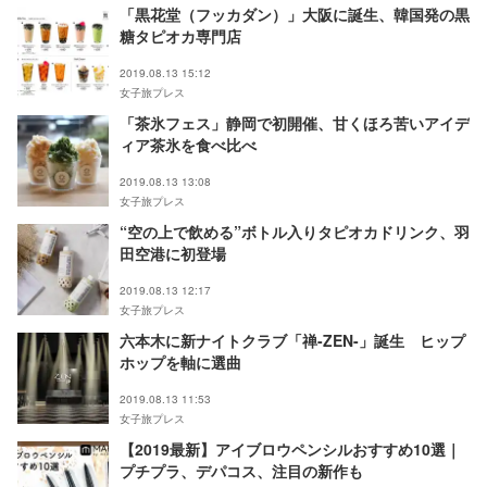
「黒花堂（フッカダン）」大阪に誕生、韓国発の黒
糖タピオカ専門店
2019.08.13 15:12
女子旅プレス
「茶氷フェス」静岡で初開催、甘くほろ苦いアイデ
ィア茶氷を食べ比べ
2019.08.13 13:08
女子旅プレス
“空の上で飲める”ボトル入りタピオカドリンク、羽
田空港に初登場
2019.08.13 12:17
女子旅プレス
六本木に新ナイトクラブ「禅-ZEN-」誕生 ヒップ
ホップを軸に選曲
2019.08.13 11:53
女子旅プレス
【2019最新】アイブロウペンシルおすすめ10選｜
プチプラ、デパコス、注目の新作も