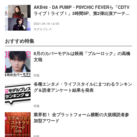
AKB48・DA PUMP・PSYCHIC FEVERら「CDTV
ライブ！ライブ！」3時間SP、第2弾出演アーティ
スト発表 サブMCにりんたろー。と関口メンディー
2021.04.16 12:00
モデルプレス
おすすめ特集
8月のカバーモデルは映画「ブルーロック」の高橋
文哉
特集
各種エンタメ・ライフスタイルにまつわるランキン
グ＆読者アンケート結果を発表
特集
業界初！ 全プラットフォーム横断の大規模読者参
加型アワード
特集