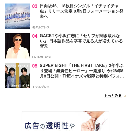
03
日向坂46、18枚目シングル「イチャイチャ
虫」リリース決定 8月9日フォーメーション発
表へ
モデルプレス
04
GACKTや小沢仁志に「セリフが聞き取れな
い」 日本語作品を字幕で見る人が増えている
背景
ENTAME next
05
SUPER EIGHT「THE FIRST TAKE」2年半ぶ
り登場「無責任ヒーロー」一発撮り 令和8年8
月8日公開・THEイナズマ戦隊と特別パフォー
マンス
モデルプレス
もっとみる