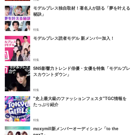
モデルプレス独自取材！著名人が語る「夢を叶える
秘訣」
特集
モデルプレス読者モデル 新メンバー加入！
特集
SNS影響力トレンド俳優・女優を特集「モデルプレ
スカウントダウン」
特集
"史上最大級のファッションフェスタ"TGC情報を
たっぷり紹介
特集
moxymill新メンバーオーディション「to the
nex7」