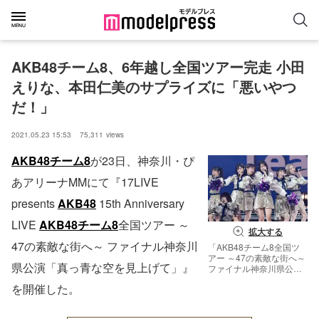
AKB48チーム8、6年越し全国ツアー完走 小田
えりな、本田仁美のサプライズに「悪いやつ
だ！」
2021.05.23 15:53
75,311
views
AKB48
チーム8
が23日、神奈川・ぴ
あアリーナMMにて『17LIVE
presents
AKB48
15th Anniversary
LIVE
AKB48
チーム8
全国ツアー ～
拡大する
47の素敵な街へ～ ファイナル神奈川
「AKB48チーム8全国ツ
アー ～47の素敵な街へ～
県公演「真っ青な空を見上げて」』
ファイナル神奈川県公
演」（C）モデルプレス
を開催した。