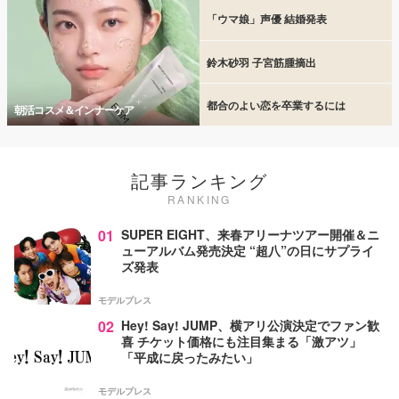
「ウマ娘」声優 結婚発表
鈴木砂羽 子宮筋腫摘出
都合のよい恋を卒業するには
朝活コスメ＆インナーケア
記事ランキング
RANKING
01
SUPER EIGHT、来春アリーナツアー開催＆ニ
ューアルバム発売決定 “超八”の日にサプライ
ズ発表
モデルプレス
02
Hey! Say! JUMP、横アリ公演決定でファン歓
喜 チケット価格にも注目集まる「激アツ」
「平成に戻ったみたい」
モデルプレス