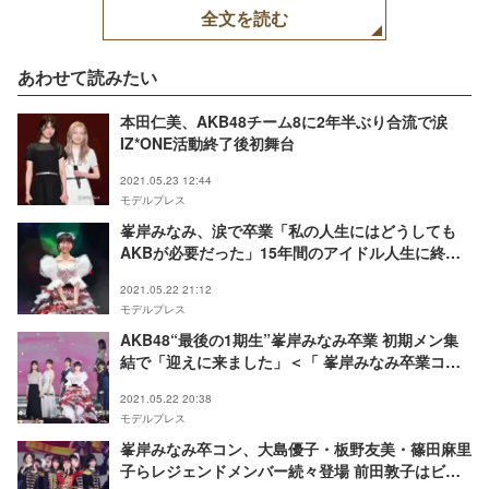
全文を読む
あわせて読みたい
本田仁美、AKB48チーム8に2年半ぶり合流で涙
IZ*ONE活動終了後初舞台
2021.05.23 12:44
モデルプレス
峯岸みなみ、涙で卒業「私の人生にはどうしても
AKBが必要だった」15年間のアイドル人生に終止
符＜スピーチ全文＞
2021.05.22 21:12
モデルプレス
AKB48“最後の1期生”峯岸みなみ卒業 初期メン集
結で「迎えに来ました」＜「 峯岸みなみ卒業コン
サート」セットリスト＞
2021.05.22 20:38
モデルプレス
峯岸みなみ卒コン、大島優子・板野友美・篠田麻里
子らレジェンドメンバー続々登場 前田敦子はビデ