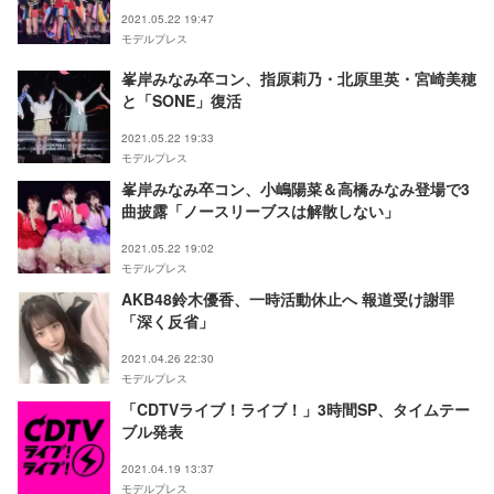
オメッセージ
2021.05.22 19:47
モデルプレス
峯岸みなみ卒コン、指原莉乃・北原里英・宮崎美穂
と「SONE」復活
2021.05.22 19:33
モデルプレス
峯岸みなみ卒コン、小嶋陽菜＆高橋みなみ登場で3
曲披露「ノースリーブスは解散しない」
2021.05.22 19:02
モデルプレス
AKB48鈴木優香、一時活動休止へ 報道受け謝罪
「深く反省」
2021.04.26 22:30
モデルプレス
「CDTVライブ！ライブ！」3時間SP、タイムテー
ブル発表
2021.04.19 13:37
モデルプレス