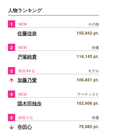
人物ランキング
1
NEW
その他
佐藤佳奈
155,942 pt.
2
NEW
俳優
戸塚純貴
116,145 pt.
3
前回 84 位
モデル
加藤乃愛
106,851 pt.
4
NEW
アーティスト
国木田独歩
102,606 pt.
5
前回 3 位
俳優
寺田心
70,082 pt.