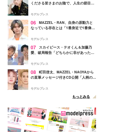
くださる皆さまのお陰で、人生の節目を
迎えられること、心より感謝しておりま
す」【全文】
モデルプレス
06
MAZZEL・RAN、自身の原動力と
なっている存在とは「1番身近で1番偉大
な存在」
モデルプレス
07
スカイピース・テオくん＆加藤乃
愛、破局報告「どちらかに非があったわ
けではなく」2023年2月に交際発表
モデルプレス
08
町田啓太、MAZZEL・NAOYAから
の直筆メッセージ付きCD公開「人柄の良
さがにじみ出てる」の声
モデルプレス
もっとみる