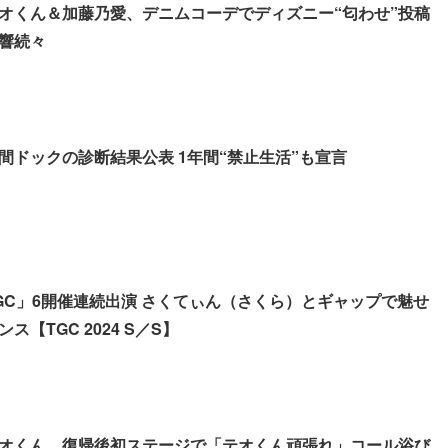
オくん＆加藤乃愛、デニムコーデでディズニー“匂わせ”投稿
響続々
間ドックの診断結果公表 1年間“禁止生活”も宣言
GC」6開催連続出演 さくてぃん（さくら）とギャップで魅せ
【TGC 2024 S／S】
オくん、復帰後初ステージで「テオくん頑張れ」コール浴び