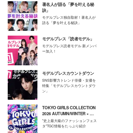
著名人が語る「夢を叶える秘
訣」
モデルプレス独自取材！著名人が
語る「夢を叶える秘訣」
モデルプレス「読者モデル」
モデルプレス読者モデル 新メンバ
ー加入！
モデルプレスカウントダウン
SNS影響力トレンド俳優・女優を
特集「モデルプレスカウントダウ
ン」
TOKYO GIRLS COLLECTION
2026 AUTUMN/WINTER × モ
デルプレス
"史上最大級のファッションフェス
タ"TGC情報をたっぷり紹介