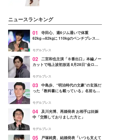
ニュースランキング
01
寺田心、週6ジム通いで体重
62kg→82kgに 110kgのベンチプレス持
ち上げる姿披露「胸板の厚みすごい」
「かっこいい」と反響
モデルプレス
02
二宮和也主演「８番出口」本編ノー
カットで地上波初放送 8月28日“金ロ
ー”枠
モデルプレス
03
中島歩、“明治時代の文豪”の玄孫だ
った「教科書にも載っている」名前も先
祖に由来
モデルプレス
04
及川光博、再婚発表 お相手は妊娠
中「交際しておりました方と」
モデルプレス
05
戸塚純貴、結婚発表「いつも支えて