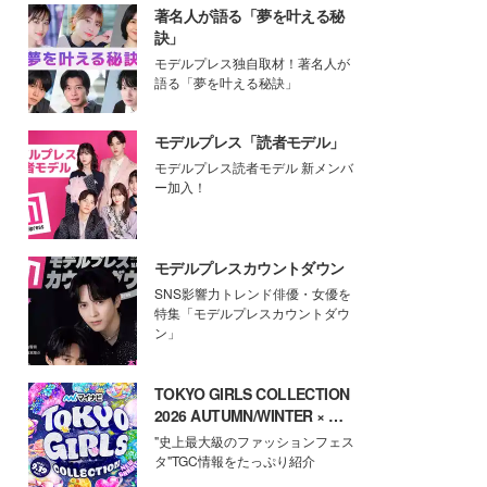
著名人が語る「夢を叶える秘
訣」
モデルプレス独自取材！著名人が
語る「夢を叶える秘訣」
モデルプレス「読者モデル」
モデルプレス読者モデル 新メンバ
ー加入！
モデルプレスカウントダウン
SNS影響力トレンド俳優・女優を
特集「モデルプレスカウントダウ
ン」
TOKYO GIRLS COLLECTION
2026 AUTUMN/WINTER × モ
デルプレス
"史上最大級のファッションフェス
タ"TGC情報をたっぷり紹介