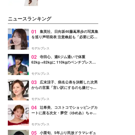
ニュースランキング
01
集英社、日向坂46藤嶌果歩の写真集
を巡り声明発表 注意喚起も「必要に応じ
て法的措置を含む対応を検討」
モデルプレス
02
寺田心、週6ジム通いで体重
62kg→82kgに 110kgのベンチプレス持
ち上げる姿披露「胸板の厚みすごい」
「かっこいい」と反響
モデルプレス
03
広末涼子、病名公表を決断した次男
からの言葉「言い訳にするのも嫌だっ
た」「言うべきか迷った」
モデルプレス
04
辻希美、コストコでショッピングカ
ートに座る次女・夢空（ゆめあ）ちゃん
の姿公開「乗りこなしてる感じが可愛す
ぎ」「成長を感じる」の声
モデルプレス
05
小栗旬、5年ぶり民放ドラマレギュ