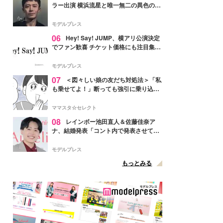
ラー出演 横浜流星と唯一無二の異色のバ
ディで初共演【LOST10】
モデルプレス
06
Hey! Say! JUMP、横アリ公演決定
でファン歓喜 チケット価格にも注目集ま
る「激アツ」「平成に戻ったみたい」
モデルプレス
07
＜図々しい娘の友だち対処法＞「私
も乗せてよ！」断っても強引に乗り込ん
でくる友だち【第1話まんが】
ママスタ☆セレクト
08
レインボー池田直人＆佐藤佳奈ア
ナ、結婚発表「コント内で発表させてい
ただきました」読売テレビ退社は生活拠
点変更のため
モデルプレス
もっとみる