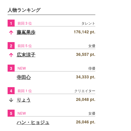
人物ランキング
1
前回 3 位
タレント
藤嶌果歩
176,142 pt.
2
前回 5 位
女優
広末涼子
36,557 pt.
3
NEW
俳優
寺田心
34,333 pt.
4
前回 1 位
クリエイター
りょう
26,048 pt.
5
NEW
女優
ハン・ヒョジュ
26,046 pt.