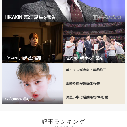
HIKAKIN 第2子誕生を報告
「VIVANT」違和感が話題
“超特急・8号車の日”登録
ボイメンが改名・契約終了
山崎怜奈が妊娠生報告
片思い中は逆効果なNG行動
バブみfaceの作り方
記事ランキング