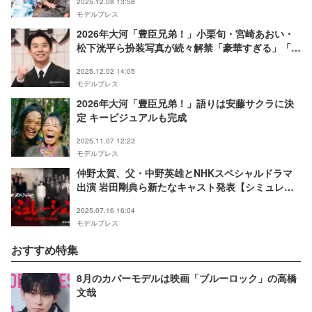
2025.12.08 13:58
ー前編】
モデルプレス
2026年大河「豊臣兄弟！」小栗旬・宮崎あおい・
松下洸平ら扮装写真が続々解禁「豪華すぎる」「キ
ャスティング最高」の声
2025.12.02 14:05
モデルプレス
2026年大河「豊臣兄弟！」語りは安藤サクラに決
定 キービジュアルも完成
2025.11.07 12:23
モデルプレス
仲野太賀、父・中野英雄とNHKスペシャルドラマ
出演 岩田剛典ら新たなキャスト発表【シミュレー
ション～昭和16年夏の敗戦～】
2025.07.16 16:04
モデルプレス
おすすめ特集
8月のカバーモデルは映画「ブルーロック」の高橋
文哉