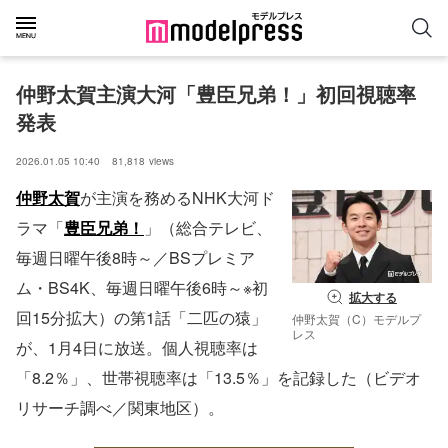
仲野太賀主演大河「豊臣兄弟！」初回視聴率
発表
2026.01.05 10:40
81,818
views
仲野太賀
が主演を務めるNHK大河ド
ラマ「
豊臣兄弟！
」（総合テレビ、
毎週日曜午後8時～／BSプレミア
ム・BS4K、毎週日曜午後6時～※初
拡大する
回15分拡大）の第1話「二匹の猿」
仲野太賀（C）モデルプ
レス
が、1月4日に放送。個人視聴率は
「8.2％」、世帯視聴率は「13.5％」を記録した（ビデオ
リサーチ調べ／関東地区）。