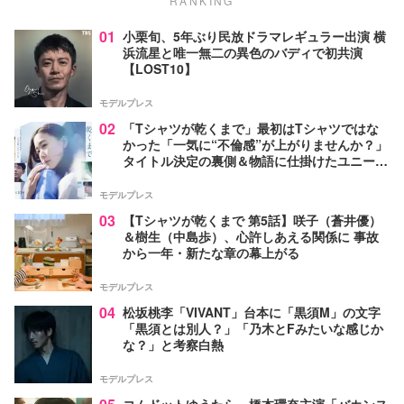
RANKING
01
小栗旬、5年ぶり民放ドラマレギュラー出演 横
浜流星と唯一無二の異色のバディで初共演
【LOST10】
モデルプレス
02
「Tシャツが乾くまで」最初はTシャツではな
かった「一気に“不倫感”が上がりませんか？」
タイトル決定の裏側＆物語に仕掛けたユニーク
な視点【脚本家・生方美久氏インタビュー】
モデルプレス
03
【Tシャツが乾くまで 第5話】咲子（蒼井優）
＆樹生（中島歩）、心許しあえる関係に 事故
から一年・新たな章の幕上がる
モデルプレス
04
松坂桃李「VIVANT」台本に「黒須M」の文字
「黒須とは別人？」「乃木とFみたいな感じか
な？」と考察白熱
モデルプレス
コムドットゆうたら、橋本環奈主演「バカンス