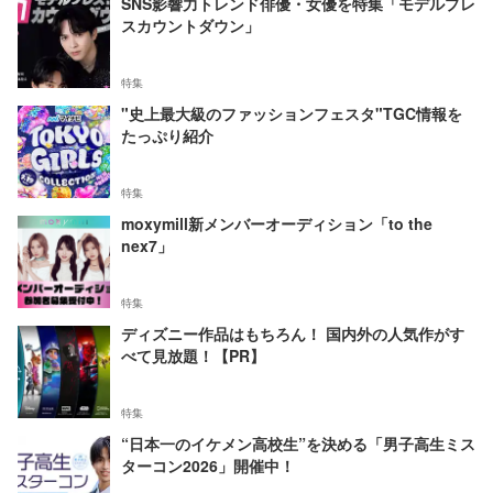
SNS影響力トレンド俳優・女優を特集「モデルプレ
スカウントダウン」
特集
"史上最大級のファッションフェスタ"TGC情報を
たっぷり紹介
特集
moxymill新メンバーオーディション「to the
nex7」
特集
ディズニー作品はもちろん！ 国内外の人気作がす
べて見放題！【PR】
特集
“日本一のイケメン高校生”を決める「男子高生ミス
ターコン2026」開催中！