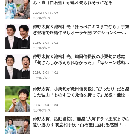
み・直（白石聖）が連れ去られそうになる
2026.01.04 07:00
モデルプレス
仲野太賀＆池松壮亮「ほっぺにキスまでなら」手繋
ぎ登場で終始仲良しオーラ全開 アクションシーン
では“泥臭さ”意識【豊臣兄弟！】
2025.12.08 15:02
モデルプレス
仲野太賀＆池松壮亮、織田信長役の小栗旬に感銘
「旬さんしか考えられなかった」「毎シーン感動」
【豊臣兄弟！】
2025.12.08 14:02
モデルプレス
仲野太賀、小栗旬が織田信長役に"ぴったり"だと感
じた理由「ものすごく覚悟を持って」兄役・池松壮
亮と相談重ねた本作を作る意味【豊臣兄弟！】
2025.12.08 13:58
モデルプレス
仲野太賀、活動当初に“痛感”大河ドラマ主演までの
遠い道のり 初恋相手役・白石聖に溢れる感謝「何
度も心を動かされて」【「豊臣兄弟！」インタビュ